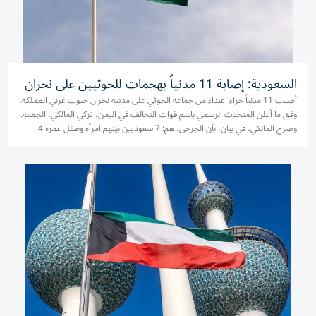
السعودية: إصابة 11 مدنياً بهجمات للحوثيين على نجران
أصيب 11 مدنياً جراء اعتداء من جماعة الحوثي على مدينة نجران جنوب غربي المملكة،
وفق ما أعلن المتحدث الرسمي باسم قوات التحالف في اليمن، تركي المالكي، الجمعة.
وصرح المالكي، في بيان، بأن الجرحى، هم: 7 سعوديين بينهم امرأة وطفل عمره 4
سنوات أصيب بحروق من الدرجة الثانية، ويمني،...