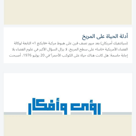
أدلة الحياة على المريخ
(سيانتفيك أمريكان) بعد مرور نصف قرن على هبوط مركبة «فايكنغ 1» التابعة لوكالة
الفضاء الأمريكية «ناسا» على سطح المريخ، لا يزال السؤال الأكبر في علوم الفضاء بلا
إجابة حاسمة: هل كانت هناك حياة على الكوكب الأحمر؟ في 20 يوليو 1976، أصبحت
«فايكنغ 1» أول مركبة فضائية تهبط بنجاح على...