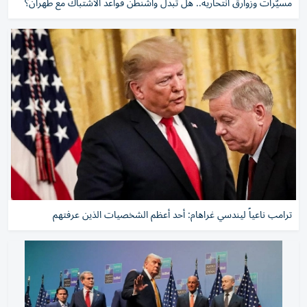
مسيّرات وزوارق انتحارية.. هل تبدل واشنطن قواعد الاشتباك مع طهران؟
ترامب ناعياً ليندسي غراهام: أحد أعظم الشخصيات الذين عرفتهم