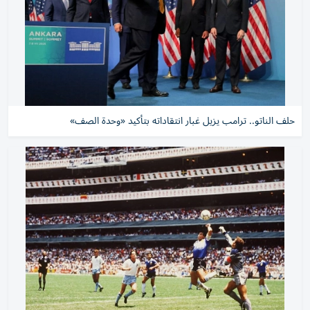
حلف الناتو.. ترامب يزيل غبار انتقاداته بتأكيد «وحدة الصف»