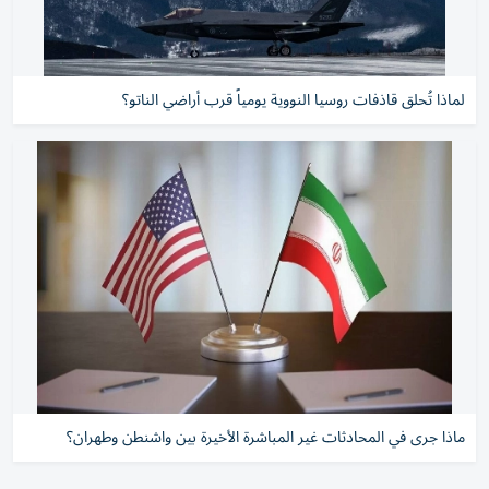
لماذا تُحلق قاذفات روسيا النووية يومياً قرب أراضي الناتو؟
ماذا جرى في المحادثات غير المباشرة الأخيرة بين واشنطن وطهران؟