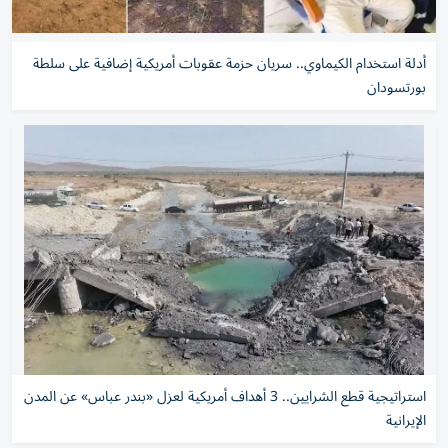
أدلة استخدام الكيماوي.. سريان حزمة عقوبات أمريكية إضافية على سلطة
بورتسودان
استراتيجية قطع الشرايين.. 3 أهداف أمريكية لعزل «بندر عباس» عن المدن
الإيرانية