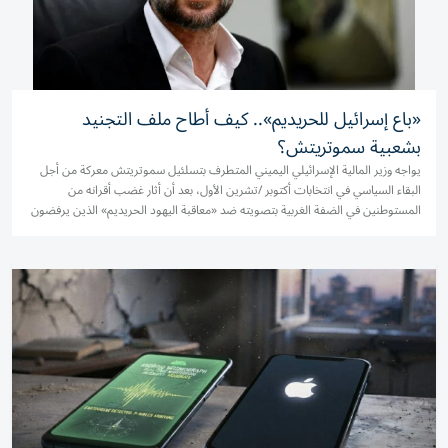
«باع إسرائيل للحريديم».. كيف أطاح ملف التجنيد
بشعبية سموتريتش؟
يواجه وزير المالية الإسرائيلي اليميني المتطرف بتسلئيل سموتريتش معركة من أجل
البقاء السياسي ‌في انتخابات أكتوبر /تشرين الأول، بعد أن أثار غضب أقرانه من
المستوطنين في الضفة الغربية بتصويته ضد «معاقبة اليهود الحريديم» الذين يرفضون
الخدمة العسكرية. وتعد الصعوبات ​السياسية...