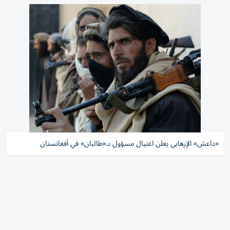
«داعش» الإرهابي يعلن اغتيال مسؤول بـ«طالبان» في أفغانستان