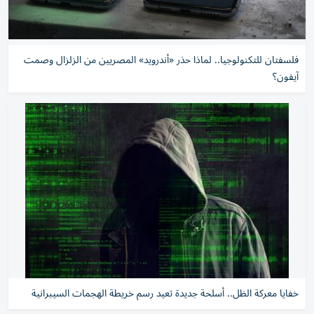
فلسفتان للتكنولوجيا.. لماذا حذر «أندرويد» المصريين من الزلزال وصمت
آيفون؟
خفايا معركة الظل.. أسلحة جديدة تعيد رسم خريطة الهجمات السيبرانية