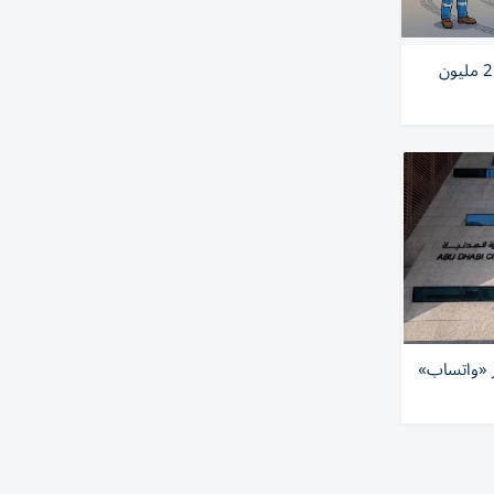
«تجارية دبي» تلزم شركة بسداد 2.15 مليون
 «واتساب»