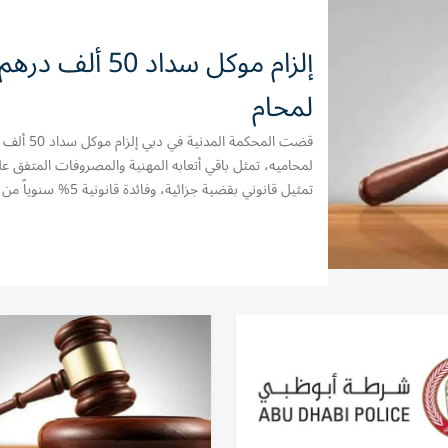
إلزام موكل سداد 50 ألف درهم
لمحام
قضت المحكمة المدنية في دبي إ
لمحاميه، تمثل باقي أتعابه المهنية والمصروفات المتفق عل
تمثيل قانوني بقضية جزائية، وفائدة قانو
الدعوى وحتى السداد التام، مع إلزامه الرسوم والمصاريف و
المحاماة. وأوضحت المحكمة أن...