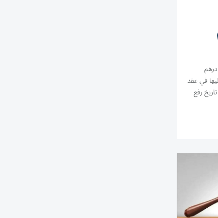
لزام موكل سداد 50 ألف درهم
يها في عقد
نية 5% سنوياً من تاريخ رفع
أتعاب