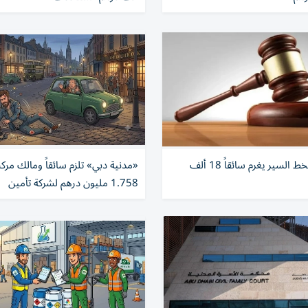
عدم الالتزام بخط السير يغرم سائقاً 18 ألف
«مدنية دبي» تلزم سائقاً ومالك مركب
1.758 مليون درهم لشركة تأمين