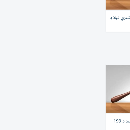
تري فيلا بـ
موظف يقاضي شركته لتهربها من سداد 199