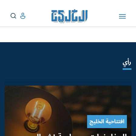
رأي
افتتاحية الخليج