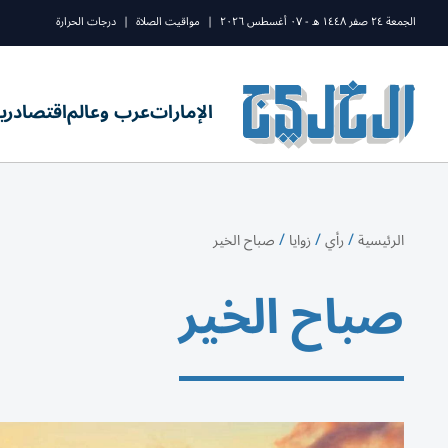
الجمعة ٢٤ صفر ١٤٤٨ ه - ٠٧ أغسطس ٢٠٢٦
|
مواقيت الصلاة
|
درجات الحرارة
الإمارات
عرب وعالم
اقتصاد
ري
/
/
/
الرئيسية
رأي
زوايا
صباح الخير
صباح الخير