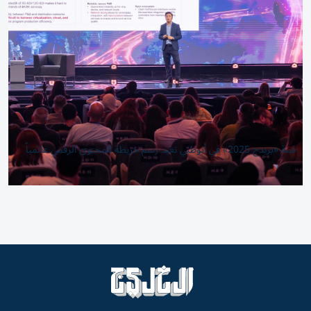
قمة «بريدج 2025» في أبوظبي تعيد رسم خريطة المحتوى الرقمي عالمياً