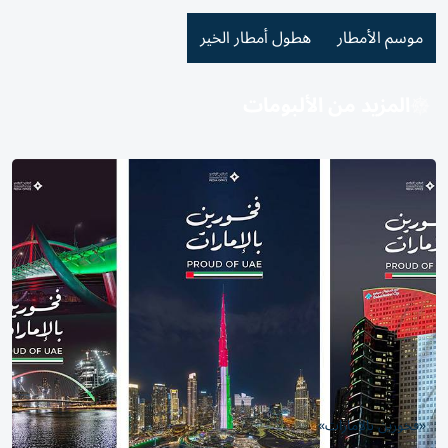
موسم الأمطار
هطول أمطار الخير
المزيد من الألبومات
«فخورين بالإمارات»