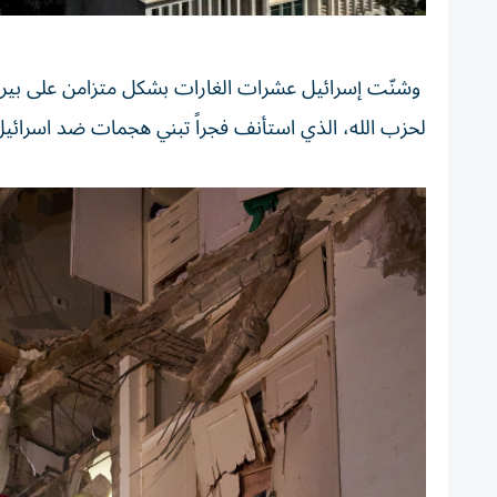
لحزب الله، الذي استأنف فجراً تبني هجمات ضد اسرائيل، 