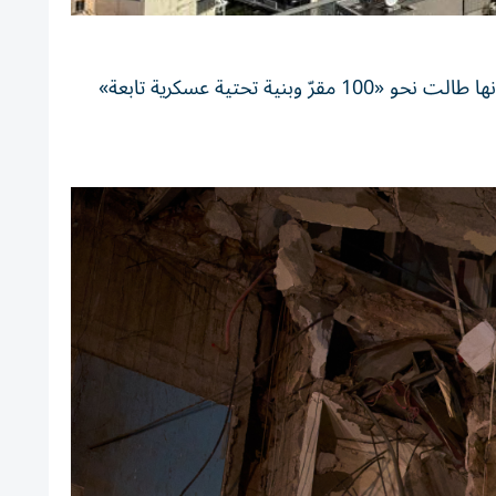
وشنّت إسرائيل عشرات الغارات بشكل متزامن على بيروت، وضاحيتها الجنوبية، إضافة الى جنوب البلاد وشرقها، قالت إنها طالت نحو «100 مقرّ وبنية تحتية عسكرية تابعة»