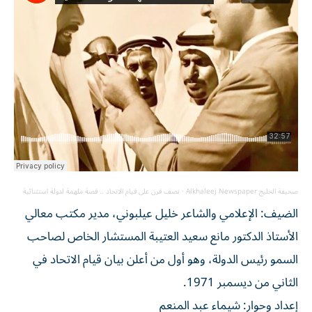
صحيفة الخليج Alkhaleej Newspaper
·
نصف قرن على قيام الاتحاد .. قصة ملهمة لدولة استثنائية
الضيف: الإعلامي والشاعر خليل عيلبوني، مدير مكتب معالي
الأستاذ الدكتور مانع سعيد العتيبة المستشار الخاص لصاحب
السمو رئيس الدولة، وهو أول من أعلن بيان قيام الاتحاد في
الثاني من ديسمبر 1971.
إعداد وحوار: شيماء عبد المنعم