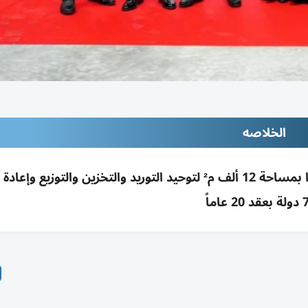
الخلاصه
مجموعة «سوميا» تدشن «سوميا وورلد» في جافزا بمساحة 12 ألف م² لتوحيد التوريد والتخزين والتوز