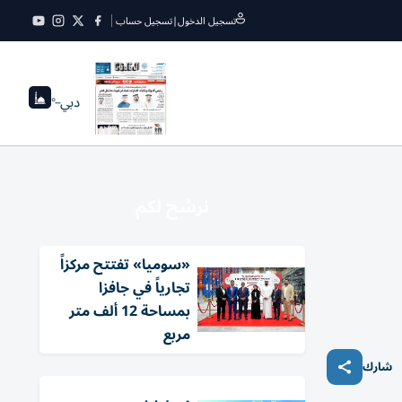
تسجيل الدخول
|
تسجيل حساب
دبي
--°
نرشح لكم
«سوميا» تفتتح مركزاً
تجارياً في جافزا
بمساحة 12 ألف متر
مربع
شارك