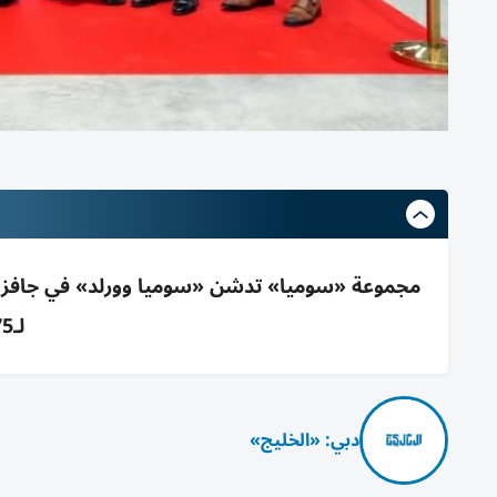
لـ75 دولة بعقد 20 عاماً
دبي: «الخليج»