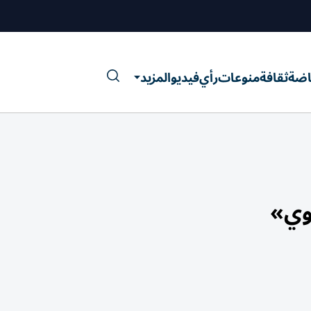
اضة
ثقافة
منوعات
رأي
فيديو
المزيد
وي»