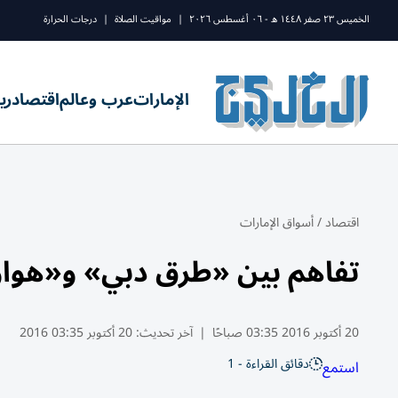
الخميس ٢٣ صفر ١٤٤٨ ه - ٠٦ أغسطس ٢٠٢٦
|
مواقيت الصلاة
|
درجات الحرارة
الإمارات
عرب وعالم
اقتصاد
ري
اقتصاد
/
أسواق الإمارات
تفاهم بين «طرق دبي» و«هوا
20 أكتوبر 2016 03:35 صباحًا
|
آخر تحديث:
20 أكتوبر 03:35 2016
دقائق القراءة - 1
استمع