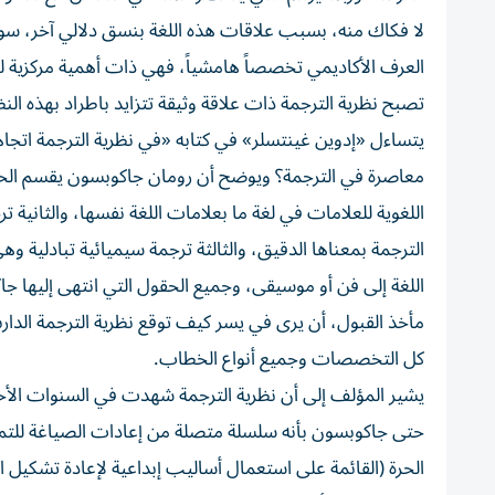
لا فكاك منه، بسبب علاقات هذه اللغة بنسق دلالي آخر، سواء 
العرف الأكاديمي تخصصاً هامشياً، فهي ذات أهمية مركزية ل
تصبح نظرية الترجمة ذات علاقة وثيقة تتزايد باطراد بهذه الن
يتساءل «إدوين غينتسلر» في كتابه «في نظرية الترجمة اتجا
معاصرة في الترجمة؟ ويوضح أن رومان جاكوبسون يقسم الحقل 
اللغوية للعلامات في لغة ما بعلامات اللغة نفسها، والثانية 
الترجمة بمعناها الدقيق، والثالثة ترجمة سيميائية تبادلية و
اللغة إلى فن أو موسيقى، وجميع الحقول التي انتهى إليها ج
مأخذ القبول، أن يرى في يسر كيف توقع نظرية الترجمة الدار
كل التخصصات وجميع أنواع الخطاب.
يشير المؤلف إلى أن نظرية الترجمة شهدت في السنوات الأخير
حتى جاكوبسون بأنه سلسلة متصلة من إعادات الصياغة للتمايز
الحرة (القائمة على استعمال أساليب إبداعية لإعادة تشكيل 