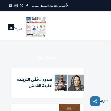
تسجيل الدخول
|
تسجيل حساب
دبي
--°
نرشح لكم
صدور «حُمَّى التريند»
لعايدة القمش
شارك