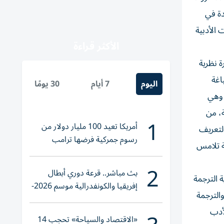
دة في
 الأدبية
الأكثر قراءة
 نظرية
اغة
اليوم
7 أيام
30 يومًا
 وهي
ة، من
1
أمريكا تعيد 100 مليار دولار من
التعريف
رسوم جمركية فرضها ترامب
ة تلامس
2
بث مباشر.. قرعة دوري أبطال
 الترجمة
إفريقيا والكونفدرالية موسم 2026-
الترجمة
2027
لأدب
«الاقتصاد والسياحة» تحجب 14