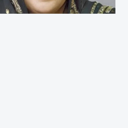
إصدار كتاب «حُمّى التريند» لعايدة القمش: درا
وتفكك اقت