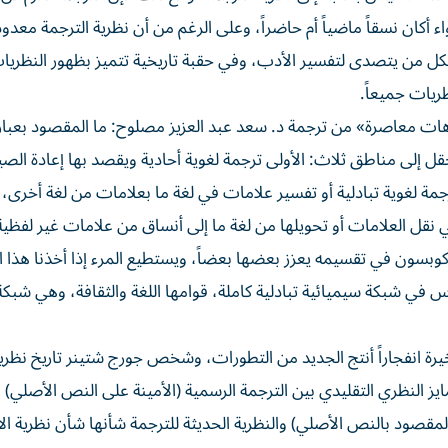
أكان نسقاً ماضياً أم حاضراً، وعلى الرغم من أن نظرية الترجمة معدو
كل من يتصدى لتفسير الأدب، وفي حقبة تاريخية تتميز بظهور النظريات
ظريات جميعاً.
هات معاصرة» من ترجمة د. سعد عبد العزيز مصلوح: ما المقصود بعبارة
إلى مناطق ثلاث: الأولى ترجمة لغوية أحادية ويقصد بها إعادة الصي
ترجمة لغوية تبادلية أو تفسير علامات في لغة ما بعلامات من لغة أخرى،
هي نقل العلامات أو تحويلها من لغة ما إلى أنساق من علامات غير لفظي
اكوبسون في تقسيمه يعزز بعضها بعضاً، ويستطيع المرء إذا أخذنا هذا 
س في شبكة سيميائية تبادلية كاملة، قوامها اللغة والثقافة، وهي شبك
ة انفجاراً أنتج الجديد من التطورات، وشخص جورج شتينر تاريخ نظرية
 النظري التقليدي بين الترجمة الرسمية (الأمينة على النص الأصلي) و
المقصود بالنص الأصلي) والنظرية الحديثة للترجمة شأنها شأن نظرية ا