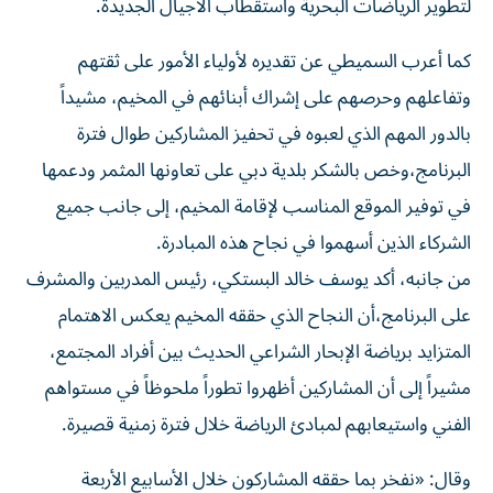
لتطوير الرياضات البحرية واستقطاب الأجيال الجديدة.
كما أعرب السميطي عن تقديره لأولياء الأمور على ثقتهم
وتفاعلهم وحرصهم على إشراك أبنائهم في المخيم، مشيداً
بالدور المهم الذي لعبوه في تحفيز المشاركين طوال فترة
البرنامج،وخص بالشكر بلدية دبي على تعاونها المثمر ودعمها
في توفير الموقع المناسب لإقامة المخيم، إلى جانب جميع
الشركاء الذين أسهموا في نجاح هذه المبادرة.
من جانبه، أكد يوسف خالد البستكي، رئيس المدربين والمشرف
على البرنامج،أن النجاح الذي حققه المخيم يعكس الاهتمام
المتزايد برياضة الإبحار الشراعي الحديث بين أفراد المجتمع،
مشيراً إلى أن المشاركين أظهروا تطوراً ملحوظاً في مستواهم
الفني واستيعابهم لمبادئ الرياضة خلال فترة زمنية قصيرة.
وقال: «نفخر بما حققه المشاركون خلال الأسابيع الأربعة