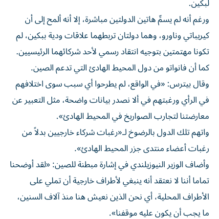
لبكين.
ورغم أنه لم يسمِّ هاتين الدولتين مباشرة، إلا أنه ألمح إلى أن
كيريباتي وناورو، وهما دولتان تربطهما علاقات ودية ببكين، لم
تكونا مهتمتين بتوجيه انتقاد رسمي لأحد شركائهما الرئيسيين.
كما أن فانواتو من دول المحيط الهادئ التي تدعم الصين.
وقال بيترس: «في الواقع، لم يطرحوا أي سبب سوى اختلافهم
في الرأي ورغبتهم في ألا نصدر بيانات واضحة، مثل التعبير عن
معارضتنا لتجارب الصواريخ في المحيط الهادئ».
واتهم تلك الدول بالرضوخ لـ«رغبات شركاء خارجيين بدلاً من
رغبات أعضاء منتدى جزر المحيط الهادئ».
وأضاف الوزير النيوزيلندي في إشارة مبطنة للصين: «لقد أوضحنا
تماما أننا لا نعتقد أنه ينبغي لأطراف خارجية أن تملي على
الأطراف المحلية، أي نحن الذين نعيش هنا منذ آلاف السنين،
ما يجب أن يكون عليه موقفنا».