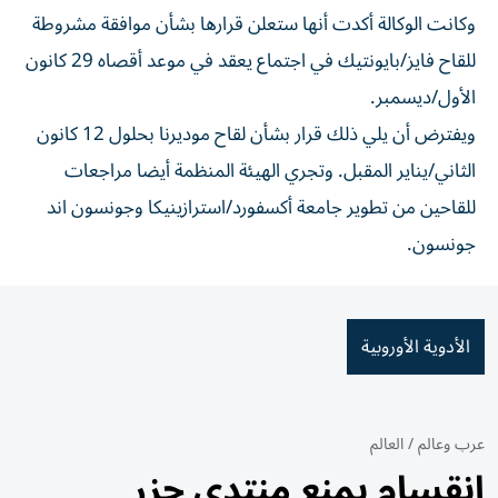
وكانت الوكالة أكدت أنها ستعلن قرارها بشأن موافقة مشروطة
للقاح فايز/بايونتيك في اجتماع يعقد في موعد أقصاه 29 كانون
الأول/ديسمبر.
ويفترض أن يلي ذلك قرار بشأن لقاح موديرنا بحلول 12 كانون
الثاني/يناير المقبل. وتجري الهيئة المنظمة أيضا مراجعات
للقاحين من تطوير جامعة أكسفورد/استرازينيكا وجونسون اند
جونسون.
الأدوية الأوروبية
عرب وعالم
/
العالم
انقسام يمنع منتدى جزر