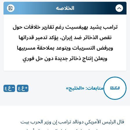
الخلاصه
ترامب يشيد بهيغسيث رغم تقارير خلافات حول
نقص الذخائر ضد إيران، يؤكد تدمير قدراتها
ويرفض التسريبات ويتوعد بملاحقة مسربيها
ويعلن إنتاج ذخائر جديدة دون حل فوري
متابعات: «الخليج»
قال الرئيس الأمريكي دونالد ترامب إن وزير الحرب بيت
هيغسيث يحظى باحترام كبير داخل الجيش وقد أدخل