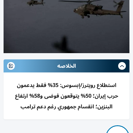
الخلاصه
استطلاع رويترز/إبسوس: 35% فقط يدعمون
حرب إيران؛ 50% يتوقعون فوضى و58% ارتفاع
البنزين؛ انقسام جمهوري رغم دعم ترامب