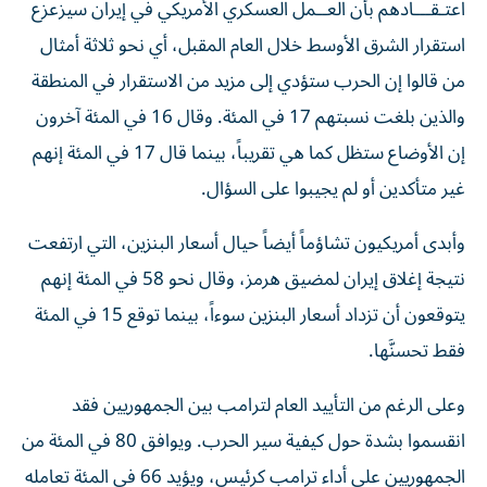
اعتـقـــادهم بأن العــمل ‌العسكري الأمريكي في إيران سيزعزع
استقرار الشرق الأوسط ‌خلال العام المقبل، أي نحو ثلاثة أمثال
من قالوا إن الحرب ستؤدي إلى مزيد من الاستقرار في المنطقة
والذين بلغت نسبتهم 17 في المئة. وقال 16 في المئة آخرون
إن الأوضاع ستظل كما هي تقريباً، بينما قال 17 في المئة إنهم
غير متأكدين أو لم يجيبوا على السؤال.
وأبدى أمريكيون تشاؤماً أيضاً حيال أسعار البنزين، التي ارتفعت
نتيجة إغلاق إيران لمضيق هرمز، وقال نحو 58 في المئة إنهم
يتوقعون أن تزداد أسعار البنزين سوءاً، بينما توقع 15 في المئة
فقط تحسنَّها.
وعلى الرغم من التأييد العام لترامب بين الجمهوريين فقد
انقسموا بشدة حول كيفية سير الحرب. ويوافق 80 في المئة من
الجمهوريين على أداء ترامب كرئيس، ويؤيد 66 في المئة تعامله