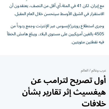
مع إيران. لكن 41 في المئة،​أي أقل من النصف، يعتقدون أن
الاستقرار في الشرق الأوسط سيتحسن خلال العام المقبل.
وجرى استطلاع رويترز/إبسوس عبر الإنترنت وجمع ردوداً من
4505 بالغين أمريكيين على مستوى البلاد. ويبلغ هامش الخطأ
فيه نقطتين مئويتين.
عرب وعالم
/
العالم
أول تصريح لترامب عن
هيغسيث إثر تقارير بشأن
خلافات