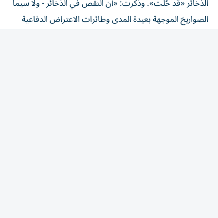
الصواريخ الموجهة بعيدة المدى وطائرات الاعتراض الدفاعية
الجوية - كان أحد أسباب تراجع ترامب عن شنّ ضربات واسعة
النطاق ضد إيران في الأيام الأخيرة»، وفقاً لمصدر.
وكان ترامب قد صرّح يوم الاثنين بأنه ألغى «أكبر هجوم منذ
الحرب العالمية الثانية»، في انتظار نتائج المفاوضات بشأن
مضيق هرمز.
لكن ترامب رفض التقارير حول النقص في الذخائر، مهدداً بأنه
سيتم ملاحقة مسربي هذه التصريحات قضائياً، متوعداً إياهم
بالسجن لفترات طويلة.
وأعلنت الولايات المتحدة اتفاقيات لإنتاج ذخائر جديدة تشمل
صواريخ باتريوت للدفاع الجوي، لكن إنتاج الأسلحة قد يستغرق
ما يصل إلى عامين، مما لا يوفر أي حل فوري لنقص