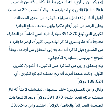
إيديوكيشن لوتاري» أنه اشترى بطاقة «كاش 5» من يانصيب
Quick Pick (التي يتم اختيارهم عشوائياً) لسحب 29 سبتمبر/
أيلول أثناء توقفه لملء سيارته بالوقود من إحدى المحطات.
وعلى الرغم من فوز أرقام تذكرة وارين بنصف مبلغ الجائزة
الكبرى التي تبلغ 391.870 دولاراً، فإنه نسي تماماً أمر التذكرة،
معترفاً بأنه «لا يشتري تذاكر اليانصيب كثيراً»، ليمر ما يقرب
من الأسبوع قبل تذكره أنه بحاجة إلى التحقق من أرقامه، وفقاً
لموقع «بيزنيس إنسايدر» الأمريكي.
ولم يتحقق وارين من التذكرة حتى الاثنين، 4 أكتوبر/ تشرين
الأول، وذلك عندما أدرك أنه ربح نصف الجائزة الكبرى، أي
138،624 دولاراً.
وقال وارين للمسؤولين: «لقد نسيتها»، ليكتشف لاحقاً أنه فاز
بنصف جائزة نقدية بقيمة 391.870 دولاراً. وبعد الاقتطاعات
الضريبية الفيدرالية والخاصة بالولاية، احتفظ وارن بـ138،624