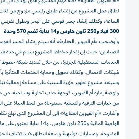
«أم القيوين العقارية» كافة مهام المشروع الذي يهدف في مرح
الساعة، وكذلك إنشاء جسر قوسي على البحر وبطول تقريبي ك
300 فيلا و250 تاون هاوس و14 بناية تضم 570 وحدة
وأوضحت «أم القيوين العقارية» أنه سيتم إنشاء الجسر القو
الخدمات المستقبلية للجزيرة، من خلال تمديد شبكة خطوط ك
شبكات الاتصال، وكذلك تحويل وحماية الخدمات المتأثرة بأ
ونهضة إمارة أم القيوين، كوجهة جذب تجارية وسياحية، من خ
من خيارات الترفية والتسلية مستوحاة من نمط الحياة على ال
المفتوحة، ومسارات ترفيهية واسعة النطاق لاستكشاف الجزيرة