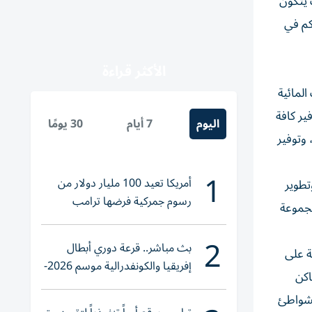
 يتكون
ع من إنشاء طريق رئيسي مزدوج من ثلاث حارات بكل اتجاه، وبطول كلي 2.5 كيلومتر، وبسرعة تصميمية 100 كم في
الأكثر قراءة
لمائية
مشروع توفير كافة
اليوم
7 أيام
30 يومًا
وتوفير
1
أمريكا تعيد 100 مليار دولار من
ة نمو وتطوير
رسوم جمركية فرضها ترامب
مجموعة
2
بث مباشر.. قرعة دوري أبطال
 ما يقرب من 300 فيلا فاخرة مطلة على
إفريقيا والكونفدرالية موسم 2026-
لحدائق والأماكن
2027
لشواطئ