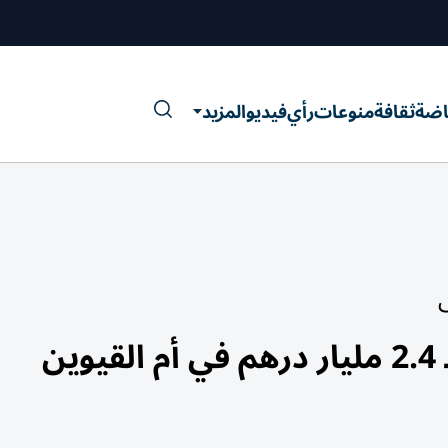
اضة
ثقافة
منوعات
رأي
فيديو
المزيد
ى
ن