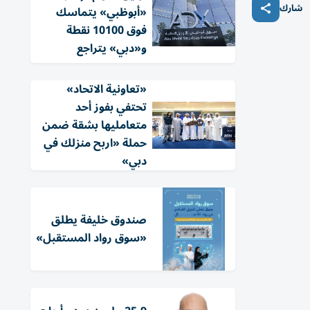
شارك
«أبوظبي» يتماسك
فوق 10100 نقطة
و«دبي» يتراجع
«تعاونية الاتحاد»
تحتفي بفوز أحد
متعامليها بشقة ضمن
حملة «اربح منزلك في
دبي»
صندوق خليفة يطلق
«سوق رواد المستقبل»