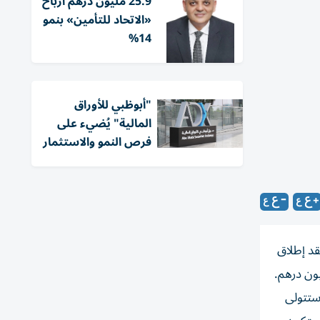
25.9 مليون درهم أرباح
«الاتحاد للتأمين» بنمو
14%
"أبوظبي للأوراق
المالية" يُضيء على
فرص النمو والاستثمار
قد إطلاق
وستتولى