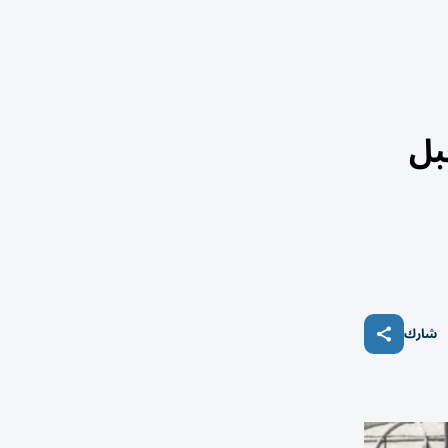
بل
شارك