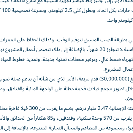
لته الأولى إلى توفير ربط مباشر لجزيرة السينية مع شارع الاتحاد؛ حيث
نطاق عمل المشرو
يلومتر واحد.
سي بطريقة الصب المسبق لتوفير الوقت، وكذلك للحفاظ على الممرات ا
للصيادين؛ حيث إن إنجاز مخطط المشروع سيتم في مدة قياسية لا تتجاوز 20 شهراً، بالإضافة إلى ذلك تتضمن أعمال ال
هرباء ضغط عالٍ، وتوفير محطات تغذية جديدة، وتمديد خطوط المياه، 
عمال المشروع.
وسينفذ مشروع تطوير جزيرة السينية على مساحة إجمالية تبلغ (30,000,000) قدم مربعة، الأمر الذي من شأنه أن يدعم عجل
لال تطوير مجمع فيلات فخمة مطلة على الواجهة المائية والفنادق، و
جزر.
وأشارت «أم القيوين العقارية» إلى أن المشروع الذي تبلغ تكلفته الإجمالية 2,47 مليار درهم، يضم
الواجهة المائية و250 تاون هاوس، و14 بناية تحتوي على ما يقرب من 570 وحدة سكنية، وفندقين، و85 هكتاراً من ا
، ومجموعة من المطاعم والمحالّ التجارية المتنوعة، بالإضافة إلى ا