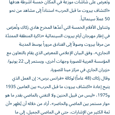
وتعرض على شاشات موزعة في المكان خمسة أشرطة هدفها
«اكتشاف بيروت ما قبل الحرب» استناداً إلى مشاهد من نحو
50 عملاً سينمائياً.
وتتناول الأفلام الخمسة التي أعدّها المخرج هادي زكاك وتُعرَض
في إطار مهرجان أيام بيروت السينمائية «ذاكرة المنطقة الممتدّة
من مرفأ بيروت وصولاً إلى الفنادق مروراً بوسط المدينة
التجاري»، وفق البيان الإعلامي للمعرض الذي يقام بالتعاون مع
المؤسسة العربية للصورة وجهات أخرى، ويستمر إلى 22 يونيو/
حزيران الجاري في مركز مينا للصورة.
وقال زكاك (48 عاماً) لوكالة «فرانس برس»: إن العمل الذي
يتيح إعادة «اكتشاف بيروت ما قبل الحرب» بين العامين 1935
و1975، «ليس من قبيل الحنين ولا التغني بالماضي بقدر ما هو
حوار مستمر بين الماضي والحاضر»، أراد من خلاله أن يُظهِر «أن
ثمة الكثير من الإشارات، حتى في الماضي الجميل، إلى ما