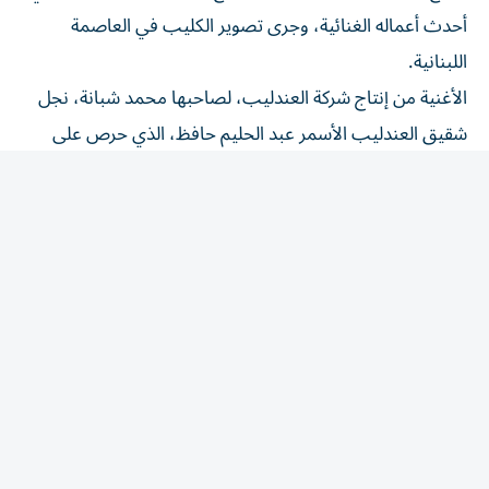
أحدث أعماله الغنائية، وجرى تصوير الكليب في العاصمة
اللبنانية.
الأغنية من إنتاج شركة العندليب، لصاحبها محمد شبانة، نجل
شقيق العندليب الأسمر عبد الحليم حافظ، الذي حرص على
الترويج للعمل عبر صفحته الرسمية على موقع «فيسبوك»،
والأغنية كلمات مصطفى عبد الرحمن، ألحان محمود راتب،
بينما تولى وليد ميمنى التوزيع الموسيقي، وأخرج الفيديو كليب
رندلي قديح.
تدور فكرة كليب الأغنية في إطار رومانسي حزين، تعبر عن
مشاعر الاشتياق والحنين إلى أشخاص تركوا أثرا كبيرا في الحياة،
وجاء في كلماتها:
"في ناس وحشني كده ونفسي
أشوفهم حتى لو صدفة