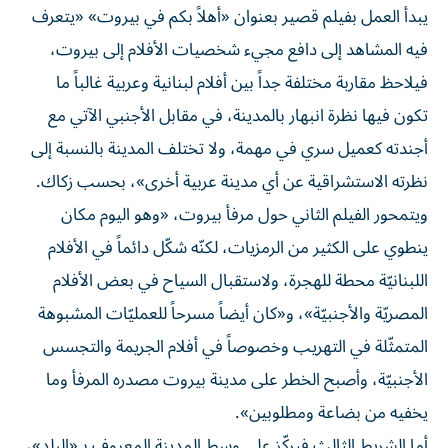
يبدأ العمل بفيلم قصير بعنوان «أهلاً بكم في بيروت» «يتعرف
فيه المشاهد إلى دافع مجيء شخصيات الأفلام إلى بيروت،
فيلاحظ مقاربة مختلفة جداً بين أفلام لبنانية وعربية غالباً ما
تكون فيها نظرة انبهار بالمدينة، في مقابل الأجنبي الآتي مع
أجندته كعميل سري في مهمة، ولا تختلف المدينة بالنسبة إلى
نظرته الاستشراقية عن أي مدينة عربية أخرى»، بحسب زكاك.
ويتمحور الفيلم الثاني حول مرفأ بيروت، «وهو اليوم مكان
ينطوي على الكثير من الرمزيات، لكنّه شكّل دائماً في الأفلام
اللبنانيّة محطة للهجرة، ولاستقبال السياح في بعض الأفلام
المصريّة والأجنبيّة»، و«كان أيضاً مسرحاً للعمليّات المشبوهة
المتمثّلة في التهريب وخصوصاً في أفلام الجريمة والتجسس
الأجنبيّة، وأصبح الخطر على مدينة بيروت مصدره المرفأ وما
يخفيه من بضاعة ومطلوبين».
أما الشريط الثالث فيركّز على وسط المدينة المعروف بـ«البلد»،