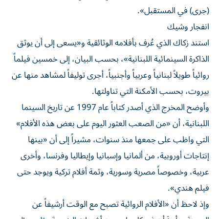
(جرى) في المستقبل».
انفجار وشيك
استند زكاك الذي عُرف بأفلامه الوثائقية و«يسعى إلى أن يوثق
الذاكرة السينمائية اللبنانية»، بحسب البيان، إلى خمسين فيلماً
روائياً طويلاً لبنانياً وعربياً وأجنبياً، أجرى توليفاً لمشاهد منها عن
بيروت، بحسب الأمكنة التي تناولتها.
وأوضح المخرج الذي أصدر كتاباً عام 1997 عن تاريخ السينما
اللبنانية، أن «من الصعب العثور اليوم على بعض هذه الأفلام»
التي واظب على جمعها منذ سنوات، مشيراً إلى أن «بينها
إنتاجات أوروبية، من ألمانيا وإسبانيا وإيطاليا وفرنسا، وأخرى
عربية، وخصوصاً مصرية وسورية، وثمة أفلام تركية ويوجد حتى
فيلم هندي».
وإذ لاحظ أن «الأفلام الروائية تصبح مع الوقت أرشيفاً عن