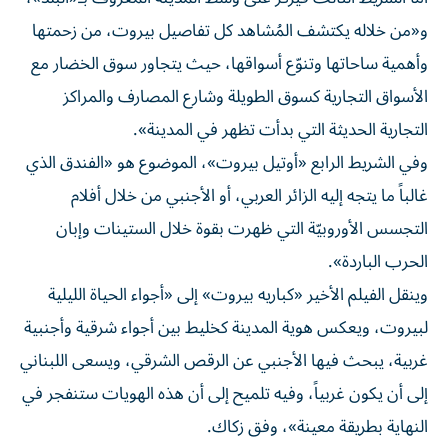
و«من خلاله يكتشف المُشاهد كل تفاصيل بيروت، من زحمتها
وأهمية ساحاتها وتنوّع أسواقها، حيث يتجاور سوق الخضار مع
الأسواق التجارية كسوق الطويلة وشارع المصارف والمراكز
التجارية الحديثة التي بدأت تظهر في المدينة».
وفي الشريط الرابع «أوتيل بيروت»، الموضوع هو «الفندق الذي
غالباً ما يتجه إليه الزائر العربي، أو الأجنبي من خلال أفلام
التجسس الأوروبيّة التي ظهرت بقوة خلال الستينات وإبان
الحرب الباردة».
وينقل الفيلم الأخير «كباريه بيروت» إلى «أجواء الحياة الليلية
لبيروت، ويعكس هوية المدينة كخليط بين أجواء شرقية وأجنبية
غربية، يبحث فيها الأجنبي عن الرقص الشرقي، ويسعى اللبناني
إلى أن يكون غربياً، وفيه تلميح إلى أن هذه الهويات ستنفجر في
النهاية بطريقة معينة»، وفق زكاك.