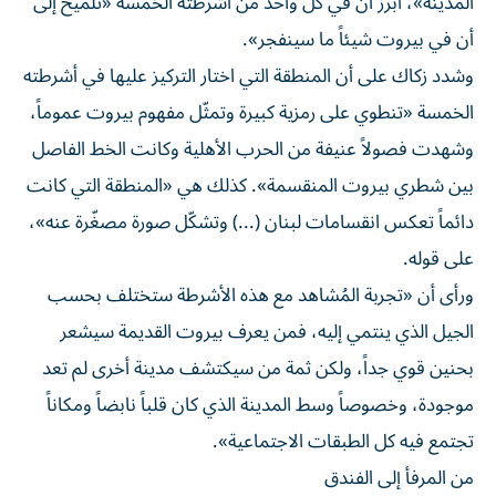
المدينة»، أبرزَ أن في كل واحد من أشرطته الخمسة «تلميح إلى
أن في بيروت شيئاً ما سينفجر».
وشدد زكاك على أن المنطقة التي اختار التركيز عليها في أشرطته
الخمسة «تنطوي على رمزية كبيرة وتمثّل مفهوم بيروت عموماً،
وشهدت فصولاً عنيفة من الحرب الأهلية وكانت الخط الفاصل
بين شطري بيروت المنقسمة». كذلك هي «المنطقة التي كانت
دائماً تعكس انقسامات لبنان (...) وتشكّل صورة مصغّرة عنه»،
على قوله.
ورأى أن «تجربة المُشاهد مع هذه الأشرطة ستختلف بحسب
الجيل الذي ينتمي إليه، فمن يعرف بيروت القديمة سيشعر
بحنين قوي جداً، ولكن ثمة من سيكتشف مدينة أخرى لم تعد
موجودة، وخصوصاً وسط المدينة الذي كان قلباً نابضاً ومكاناً
تجتمع فيه كل الطبقات الاجتماعية».
من المرفأ إلى الفندق