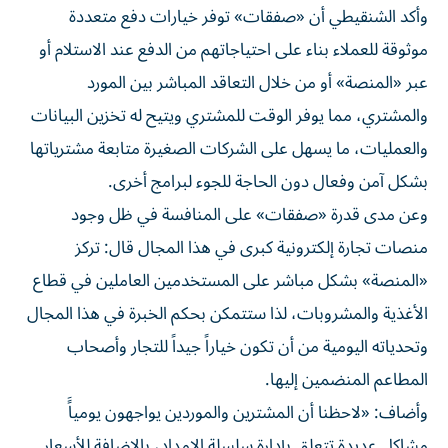
وأكد الشنقيطي أن «صفقات» توفر خيارات دفع متعددة
موثوقة للعملاء بناء على احتياجاتهم من الدفع عند الاستلام أو
عبر «المنصة» أو من خلال التعاقد المباشر بين المورد
والمشتري، مما يوفر الوقت للمشتري ويتيح له تخزين البيانات
والعمليات، ما يسهل على الشركات الصغيرة متابعة مشترياتها
بشكل آمن وفعال دون الحاجة للجوء لبرامج أخرى.
وعن مدى قدرة «صفقات» على المنافسة في ظل وجود
منصات تجارة إلكترونية كبرى في هذا المجال قال: تركز
«المنصة» بشكل مباشر على المستخدمين العاملين في قطاع
الأغذية والمشروبات، لذا ستتمكن بحكم الخبرة في هذا المجال
وتحدياته اليومية من أن تكون خياراً جيداً للتجار وأصحاب
المطاعم المنضمين إليها.
وأضاف: «لاحظنا أن المشترين والموردين يواجهون يومياًَ
مشاكل عديدة تتعلق بإدارة سلسلة الإمداد، بالإضافة للأسعار