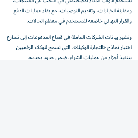
ومقارنة الخيارات، وتقديم التوصيات، مع بقاء عمليات الدفع
والقرار النهائي خاضعة للمستخدم في معظم الحالات.
وتشير بيانات الشركات العاملة في قطاع المدفوعات إلى تسارع
اختبار نماذج «التجارة الوكيلة»، التي تسمح للوكلاء الرقميين
بتنفيذ أجزاء من عمليات الشراء، ضمن حدود يحددها
المستخدم مسبقاً، في حين لا تزال هذه التطبيقات في مراحل
تجريبية، وتخضع لضوابط أمنية وتشغيلية مختلفة.
وأطلقت شركات مدفوعات عالمية، من بينها «فيزا»
و«ماستركارد»، مبادرات لتطوير بنى تحتية تدعم هذا النوع من
التجارة، عبر دمج تقنيات الذكاء الاصطناعي مع أنظمة الدفع، بما
يشمل التحقق من الهوية وإدارة المخاطر وآليات التفويض، إلا
أن نطاق الاستخدام التجاري الواسع لهذه التقنيات لا يزال