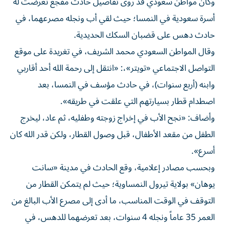
وكان مواطن سعودي قد روى تفاصيل حادث مفجع تعرضت له
أسرة سعودية في النمسا؛ حيث لقي أب ونجله مصرعهما، في
حادث دهس على قضبان السكك الحديدية.
وقال المواطن السعودي محمد الشريف، في تغريدة على موقع
التواصل الاجتماعي «تويتر»،: «انتقل إلى رحمة الله أحد أقاربي
وابنه (أربع سنوات)، في حادث مؤسف في النمسا، بعد
اصطدام قطار بسيارتهم التي علقت في طريقه».
وأضاف: «نجح الأب في إخراج زوجته وطفليه، ثم عاد، ليخرج
الطفل من مقعد الأطفال، قبل وصول القطار، ولكن قدر الله كان
أسرع».
وبحسب مصادر إعلامية، وقع الحادث في مدينة «سانت
يوهان» بولاية تيرول النمساوية؛ حيث لم يتمكن القطار من
التوقف في الوقت المناسب، ما أدى إلى مصرع الأب البالغ من
العمر 35 عاماً ونجله 4 سنوات، بعد تعرضهما للدهس، في