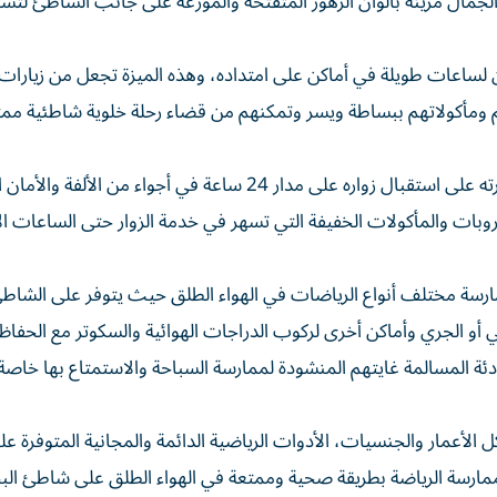
الجمال مزينة بألوان الزهور المتفتحة والموزعة على جانب الشاطئ لتس
لساعات طويلة في أماكن على امتداده، وهذه الميزة تجعل من زيارات 
هم ومأكولاتهم ببساطة ويسر وتمكنهم من قضاء رحلة خلوية شاطئية ممت
ويتمتع شاطئ الممزر بخدمات أساسية عالية المستوى وبقدرته على استقبال زواره على مدار 24 ساعة في أجواء من الألفة 
مشروبات والمأكولات الخفيفة التي تسهر في خدمة الزوار حتى الساعات ا
ارسة مختلف أنواع الرياضات في الهواء الطلق حيث يتوفر على الشاطئ
 الجري وأماكن أخرى لركوب الدراجات الهوائية والسكوتر مع الحفاظ
ئة المسالمة غايتهم المنشودة لممارسة السباحة والاستمتاع بها خاصة 
أعمار والجنسيات، الأدوات الرياضية الدائمة والمجانية المتوفرة عل
راد العائلة بممارسة الرياضة بطريقة صحية وممتعة في الهواء الطلق على شاطئ الب