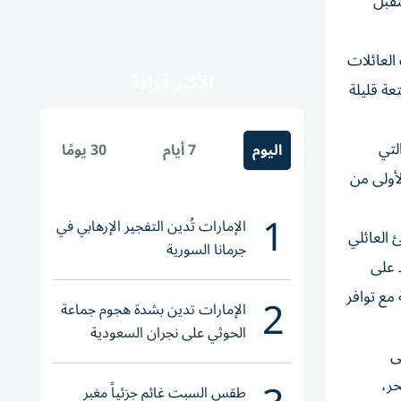
تقبل
العائلات
الأكثر قراءة
عة قليلة
والأمان التي
اليوم
7 أيام
30 يومًا
لأولى من
1
الإمارات تُدين التفجير الإرهابي في
 العائلي
جرمانا السورية
 على
2
مع توافر
الإمارات تدين بشدة هجوم جماعة
الحوثي على نجران السعودية
ى
حر،
طقس السبت غائم جزئياً مغبر