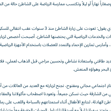
وصغاراً نهاراً أو ليلاً وتكتسب ممارسة الرياضة على الشاطئ حالة من ال
أثناء جولتنا على شاطئ الممزرالتقينا الشباب كريم موسى الذي يقول: تعودت على زيارة الشاطئ منذ 3
كانات والخدمات الرياضية التي يحتضنها الشاطئ، أصبحت أخصص لزيار
أمارس تمارين الإحماء والتمدد للعضلات باستخدام الأجهزة الرياضية 
تجديد طاقتي واستعادة نشاطي وتحسين مزاجي قبل الذهاب لعملي، فلا
لبحر وهواؤه المنعش.
ٍ اجتماعي مجاني ومفتوح، نجنح لزيارته مع العديد من العائلات من أ
ني من الشارقة حيث نسكن جميعاً، وتعودنا اصطحاب مأكولاتنا والمقاع
ئ الهادئة، لنتابع الأطفال أثناء استمتاعهم بالسباحة واللعب على رما
 وتمتد سهراتنا ليلاً مع أصدقائنا لتناول الوجبات الخفيفة معاً ونتشار