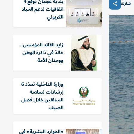
بلدية عجمان توقع 4
شارك
اتفاقيات لدعم الحياد
الكربوني
زايد القائد المؤسس..
خالدٌ في ذاكرة الوطن
ووجدان الأمة
وزارة الداخلية تحدّد 6
إرشادات لسلامة
السائقين خلال فصل
الصيف
«الموارد البشرية» في