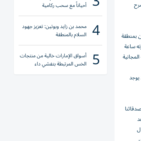
3
مرح
أحياناً مع سحب ركامية
4
محمد بن زايد وبوتين: تعزيز جهود
السلام بالمنطقة
 سنوات عقب انتقالي للسكن بمنطقة
ته ساعة
5
أسواق الإمارات خالية من منتجات
المجانية
الخس المرتبطة بتفشي داء
السيكلوسبورا
 يوجد
صدقائنا
د
ل
ك