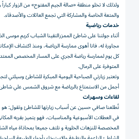
ولذلك لا تخلو منطقة «صالة الجيم المفتوح» من الزوار كباراً 
والمتعة الخاصة والمشاركة التي تجمع العائلات والأصدقاء.
خدمات رياضية
مجاورة له، فانا أهوى ممارسة الرياضة، ومنذ اكتشاف الإم
كل يوم لممارسة رياضة الجري على المسار المخصص الممتد، و
المتوفرة على الرمال.
وتعتبر زيارتي الصباحية اليومية المبكرة للشاطئ وسيلتي ل
أجمل من الاستمتاع بالرياضة مع شروق الشمس علي شاطئ ا
لقاءات وسهرات
تُطلعنا صافي حسين عن أسباب زيارتها للشاطئ وتقول: هو ناد
في العطلات الأسبوعية والمناسبات، فهو يتميز بقربه المكا
المخصصة للنزهات الخلوية و نلتف جميعا بمحاذاة مياه الشاط
الشاطئ الناعمة والنظيفة والاسترخاء بأجواء الطبيعة الساحرة،