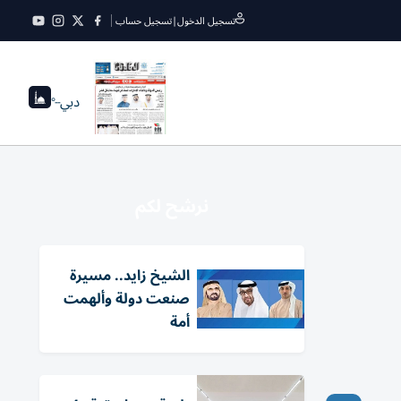
تسجيل الدخول
|
تسجيل حساب
دبي
--°
نرشح لكم
الشيخ زايد.. مسيرة
صنعت دولة وألهمت
أمة