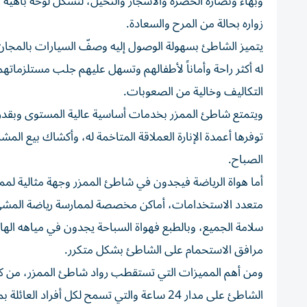
وبهاء ونضارة الخضرة والأشجار والنخيل، لتشكل لوحة باهية 
زواره بحالة من المرح والسعادة.
يتميز الشاطئ بسهولة الوصول إليه وصفّ السيارات بالمجان 
له أكثر راحة وأماناً لأطفالهم وتسهل عليهم جلب مستلزمات
التكاليف وخالية من الصعوبات.
توفرها أعمدة الإنارة العملاقة المتاخمة له، وأكشاك بيع ال
الصباح.
أما هواة الرياضة فيجدون في شاطئ الممزر وجهة مثالية لمم
متعدد الاستخدامات، أماكن مخصصة لممارسة رياضة المشي أو
سلامة الجميع، وبالطبع فهواة السباحة يجدون في مياهه الهاد
مرافق الاستحمام على الشاطئ بشكل متكرر.
ومن أهم المميزات التي تستقطب رواد شاطئ الممزر، من كل ال
الشاطئ على مدار 24 ساعة والتي تسمح لكل أف