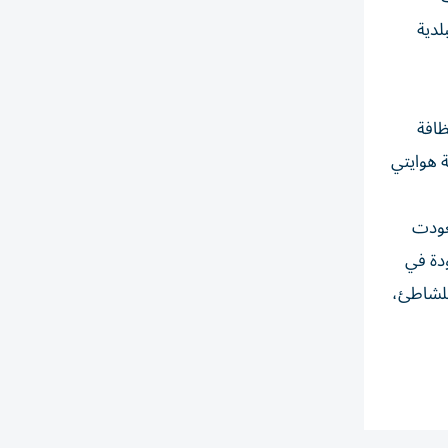
لدية
ظافة
ة هوايتي
تعودت
جدت ضالتي المنشودة في
للشاطئ،