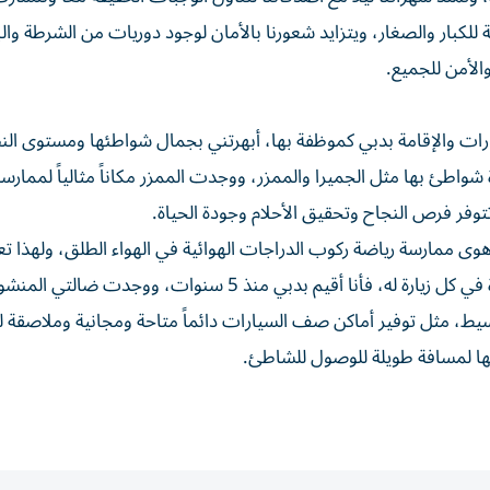
كبار والصغار، ويتزايد شعورنا بالأمان لوجود دوريات من الشرطة والب
الأمن للجميع.
ارات والإقامة بدبي كموظفة بها، أبهرتني بجمال شواطئها ومستوى الن
واطئ بها مثل الجميرا والممزر، ووجدت الممزر مكاناً مثالياً لممارس
ر فرص النجاح وتحقيق الأحلام وجودة الحياة.
 أهوى ممارسة رياضة ركوب الدراجات الهوائية في الهواء الطلق، ولهذا 
زيارة هذا الشاطئ الذي يمدني بحالة من الاستجمام والسعادة في كل زيارة له، فأنا أقيم بدبي منذ 5 سنوات، وو
يط، مثل توفير أماكن صف السيارات دائماً متاحة ومجانية وملاصقة 
لها لمسافة طويلة للوصول للشاطئ.