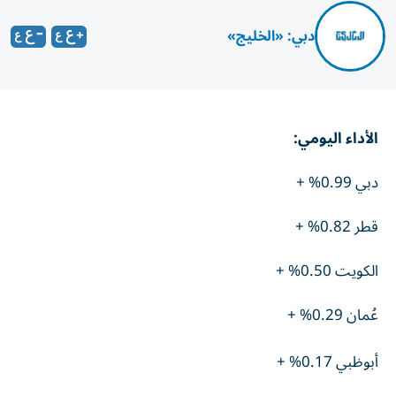
دبي: «الخليج»
الأداء اليومي:
دبي 0.99% +
قطر 0.82% +
الكويت 0.50% +
عُمان 0.29% +
أبوظبي 0.17% +
السعودية 0.02% +