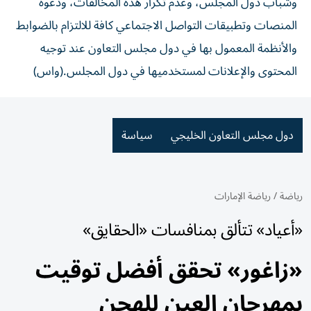
وشباب دول المجلس، وعدم تكرار هذه المخالفات، ودعوة
المنصات وتطبيقات التواصل الاجتماعي كافة للالتزام بالضوابط
والأنظمة المعمول بها في دول مجلس التعاون عند توجيه
المحتوى والإعلانات لمستخدميها في دول المجلس.(واس)
دول مجلس التعاون الخليجي
سياسة
رياضة
/
رياضة الإمارات
«أعياد» تتألق بمنافسات «الحقايق»
«زاغور» تحقق أفضل توقيت
بمهرجان العين للهجن