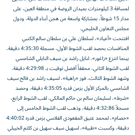
لمسافة 3 كيلومترات بميدان الروضة في منطقة العين، على
مدار 15 شوطاً، بمشاركة واسعة من هجن أبناء الدولة، ودول
مجلس التعاون الخليجي.
افتتحت «أعياد»، لسلطان علي بن سلطان سالم الكتبي
المنافسات بحصد لقب الشوط الأول، مسجلة 4:35:30 دقيقة،
بينما انتزع «زاغور»، لنايل راشد بن سيف النايلي الشامسي
لقب الشوط الثاني، محققاً أفضل توقيت بـ 4:29:98 دقيقة.
وشهد الشوط الثالث، فوز «راهية»، لسيف راشد بن فالح سيف
الشامسي بالمركز الأول بزمن قدره 4:35:05 دقيقة، وحصد
«شرط»، لسليمان سالم بن حاكم المالكي، لقب الشوط الرابع،
مسجلاً 4:32:86 دقيقة، وذهب لقب الشوط الخامس إلى
«خصام»، لمحمد عتيق المقعودي الفلاسي بزمن قدره 4:40:02
دقيقة، وكسبت «ظبية»، لسهيل سيف سهيل بن كلثم الخييلي