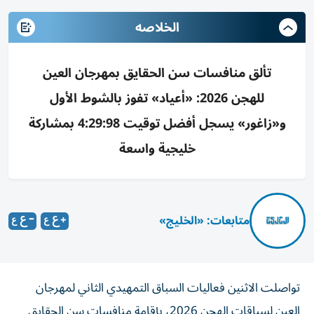
الخلاصه
تألق منافسات سن الحقايق بمهرجان العين
للهجن 2026: «أعياد» تفوز بالشوط الأول
و«زاغور» يسجل أفضل توقيت 4:29:98 بمشاركة
خليجية واسعة
متابعات: «الخليج»
تواصلت الاثنين فعاليات السباق التمهيدي الثاني لمهرجان
العين لسباقات الهجن 2026، بإقامة منافسات سن الحقايق