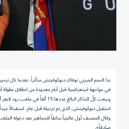
بدا النجم الصربي نوفاك ديوكوفيتش متأثراً، بعدما نال ترحيب
في مواجهة استعراضية قبل أيام معدودة من انطلاق بطولة أستر
وبيعت كلّ التذاكر البالغ عددها 15 ألفاً في ملعب رود لايفر أرينا في 58 دقيقة، مع ذهاب العائدات للأعمال الخيرية.
استقبل ديوكوفيتش، الذي تم ترحيله قبل عام، استقبالاً جيداً
وقال المصنف أول عالمياً سابقاً للجماهير بعد دخوله المل
صادقاً».