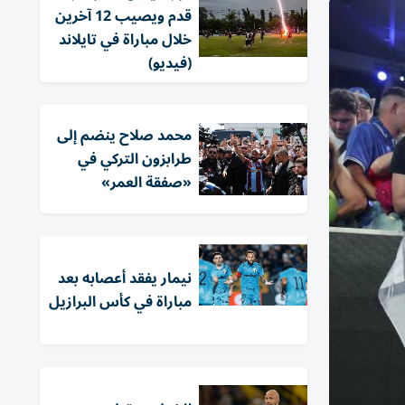
قدم ويصيب 12 آخرين
خلال مباراة في تايلاند
(فيديو)
محمد صلاح ينضم إلى
طرابزون التركي في
«صفقة العمر»
نيمار يفقد أعصابه بعد
مباراة في كأس البرازيل