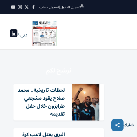
تسجيل الدخول
|
تسجيل حساب
دبي
--°
نرشح لكم
لحظات تاريخية.. محمد
صلاح يقود مشجعي
طرابزون خلال حفل
تقديمه
شارك
البرق يقتل لاعب كرة