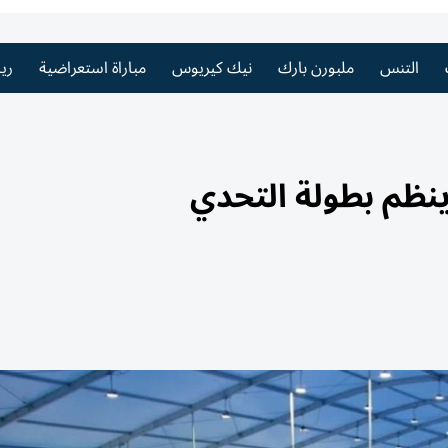
التنس
ملبورن بارك
نيك كيريوس
مباراة استعراضية
ري
نظم بطولة التحدي