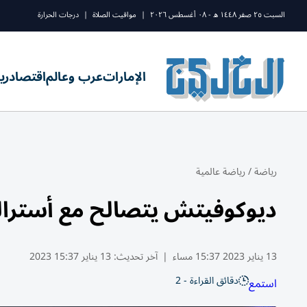
السبت ٢٥ صفر ١٤٤٨ ه - ٠٨ أغسطس ٢٠٢٦
|
مواقيت الصلاة
|
درجات الحرارة
الإمارات
عرب وعالم
اقتصاد
ري
رياضة
/
رياضة عالمية
ديوكوفيتش يتصالح مع أسترالي
13 يناير 2023 15:37 مساء
|
آخر تحديث:
13 يناير 15:37 2023
دقائق القراءة - 2
استمع