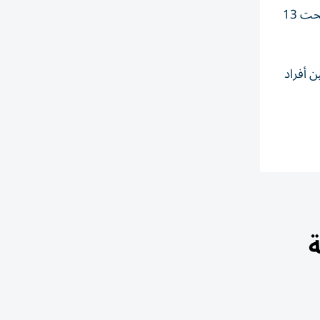
وأكد النادي في بيان أن منافسات البطولة ستقام في لعبتي الريشة الطائرة وكرة الطاولة، بمشاركة الذكور والإناث، وذلك في فئات تحت 13
ن أفراد
ة