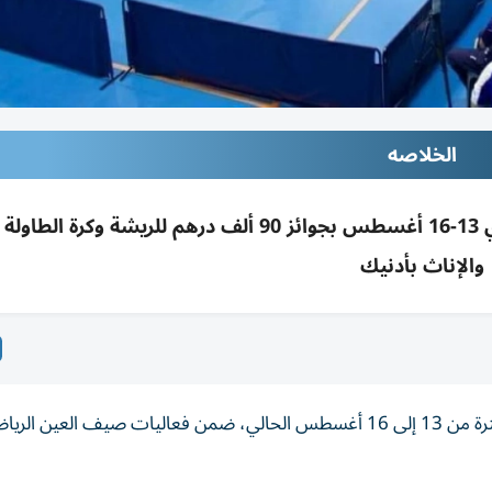
الخلاصه
نادي أبوظبي لألعاب المضرب ينظم بطولة التحدي 13-16 أغسطس بجوائز 90 ألف درهم للريشة وكر
والإناث بأدنيك
ينظم نادي أبوظبي لألعاب المضرب بطولة التحدي،خلال الفترة من 13 إلى 16 أغسطس الحالي، ضمن فعاليات صيف العين 