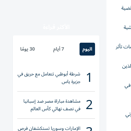
ل قضية
الأكثر قراءة
هراً وتم ترحيله عشية
ات تأثر
اليوم
7 أيام
30 يومًا
لذين
1
شرطة أبوظبي تتعامل مع حريق في
جزيرة ياس
 في
2
مشاهدة مباراة مصر ضد إسبانيا
في نصف نهائي كأس العالم
تي
لناشئات اليد 2026
الإمارات وسوريا تستكشفان فرص