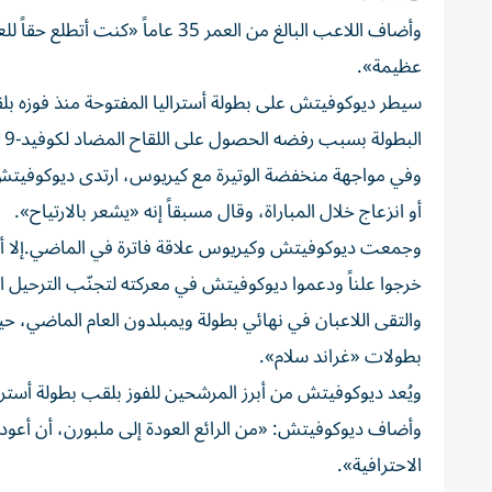
وأضاف اللاعب البالغ من العمر 35 
عظيمة».
البطولة بسبب رفضه الحصول على اللقاح المضاد لكوفيد-19.
وفي مواجهة منخفضة الوتيرة مع كيريوس، ارتدى ديوكوفيتش رب
أو انزعاج خلال المباراة، وقال مسبقاً إنه «يشعر بالارتياح».
وجمعت ديوكوفيتش وكيريوس علاقة فاترة في الماضي.إلا أن ذ
خرجوا علناً ودعموا ديوكوفيتش في معركته لتجنّب الترحيل ا
والتقى اللاعبان في نهائي بطولة ويمبلدون العام الماضي، 
بطولات «غراند سلام».
ويُعد ديوكوفيتش من أبرز المرشحين للفوز بلقب بطولة أسترال
وأضاف ديوكوفيتش: «من الرائع العودة إلى ملبورن، أن أع
الاحترافية».