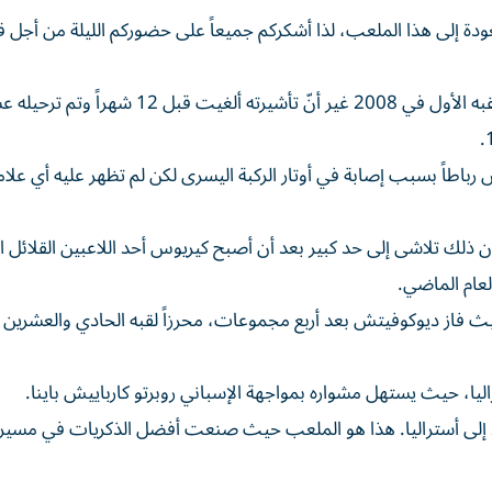
عاماً «كنت أتطلع حقاً للعودة إلى هذا الملعب، لذا أشكركم جميعاً على حضوركم الليلة من أج
سيطر ديوكوفيتش على بطولة أستراليا المفتوحة منذ فوزه بلقبه الأول في 2008 غير أنّ تأشيرته ألغيت قبل 12 ش
اطاً بسبب إصابة في أوتار الركبة اليسرى لكن لم تظهر عليه أي علام
لك تلاشى إلى حد كبير بعد أن أصبح كيريوس أحد اللاعبين القلائل ا
لعام الماضي.
حيث فاز ديوكوفيتش بعد أربع مجموعات، محرزاً لقبه الحادي والعشرين
يا، حيث يستهل مشواره بمواجهة الإسباني روبرتو كارباييش باينا.
ود إلى أستراليا. هذا هو الملعب حيث صنعت أفضل الذكريات في مسير