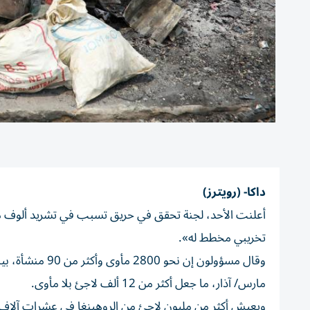
داكا- (رويترز)
أعلنت الأحد، لجنة تحقق في حريق تسبب في تشريد ألوف م
تخريبي مخطط له».
وقال مسؤولون إن
مارس/ آذار، ما جعل أكثر من 12 ألف لاجئ بلا مأوى.
ويعيش أكثر من مليون لاجئ من الروهينغا في عشرات آلاف ا