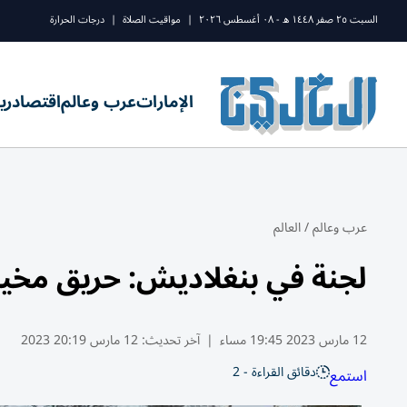
السبت ٢٥ صفر ١٤٤٨ ه - ٠٨ أغسطس ٢٠٢٦
|
مواقيت الصلاة
|
درجات الحرارة
الإمارات
عرب وعالم
اقتصاد
ري
عرب وعالم
/
العالم
لجنة في بنغلاديش: حريق مخي
12 مارس 2023 19:45 مساء
|
آخر تحديث:
12 مارس 20:19 2023
دقائق القراءة - 2
استمع