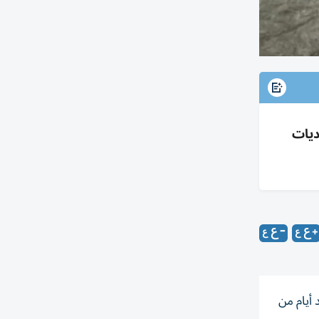
تحديات
 أيام من