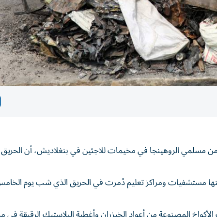
ن مسلمي الروهينجا في مخيمات للاجئين في بنغلاديش، أن الحريق
 نحو 2800 مأوى وأكثر من 90 منشأة، بينها مستشفيات ومراكز تعليم دُمرت في الحريق الذي شب يوم ال
لأكواخ المصنوعة من أعواد الخيزران وأغطية البلاستيك الرقيقة في 