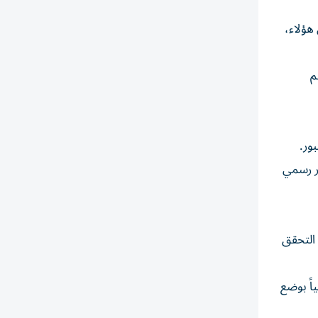
ن هؤلاء،
م
ر رسمي
 التحقق
اقية اللاجئين لعام 1951 ولا تعترف رسمياً بوضع