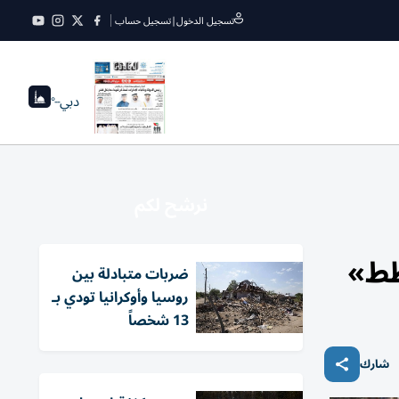
تسجيل الدخول
|
تسجيل حساب
دبي
--°
نرشح لكم
طط»
ضربات متبادلة بين
روسيا وأوكرانيا تودي بـ
13 شخصاً
شارك