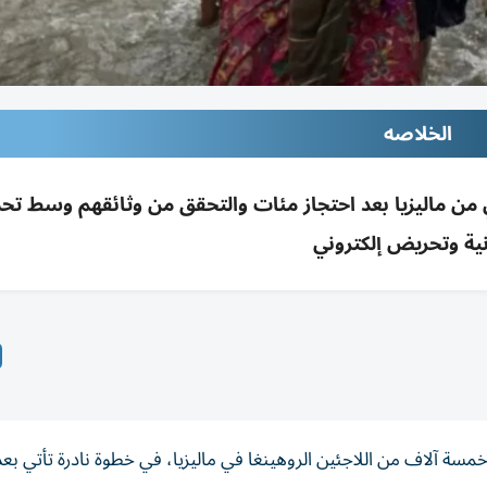
الخلاصه
ستعادة 5000 لاجئ روهينغي من ماليزيا بعد احتجاز مئات والتحقق من وثائقهم وسط 
نية وتحريض إلكتروني
خمسة آلاف من اللاجئين الروهينغا في ماليزيا، في خطوة نادرة تأتي بعد