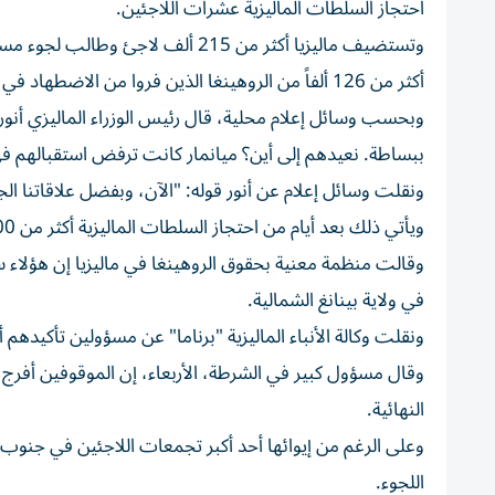
احتجاز السلطات الماليزية عشرات اللاجئين.
وتستضيف ماليزيا أكثر من 215 ألف 
أكثر من 126 ألفاً من الروهينغا الذين فروا من الاضطهاد في ماينمار، ما يجعلهم أكبر مجموعة لاجئين في ماليزيا.
وبحسب وسائل إعلام محلية، قال رئيس الوزراء الماليزي أنور إ
ببساطة. نعيدهم إلى أين؟ ميانمار كانت ترفض استقبالهم ف
ونقلت وسائل إعلام عن أنور قوله: "الآن، وبفضل علاقاتنا ا
ويأتي ذلك بعد أيام من احتجاز السلطات الماليزية أكثر من 100 لاجئ من الروهينغا أمام مقر المفوضية السامية لللاجئين في كوالالمبور.
وقالت منظمة معنية بحقوق الروهينغا في ماليزيا إن هؤلاء 
في ولاية بينانغ الشمالية.
ونقلت وكالة الأنباء الماليزية "برناما" عن مسؤولين تأكيده
وقال مسؤول كبير في الشرطة، الأربعاء، إن الموقوفين أفرج ع
النهائية.
اللجوء.