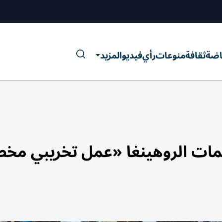
اضة
ثقافة
منوعات
رأي
فيديو
المزيد
مات الروهينغا «عمل تخريبي مخ