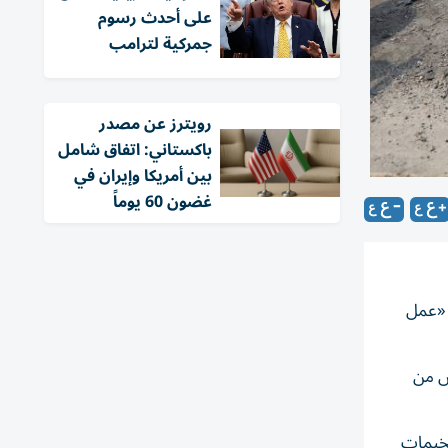
على أحدث رسوم
جمركية لترامب
‏رويترز عن مصدر
باكستاني: اتفاق شامل
بين أمريكا وإيران في
غضون 60 يوماً
 «عمل
خامس من
مخيمات