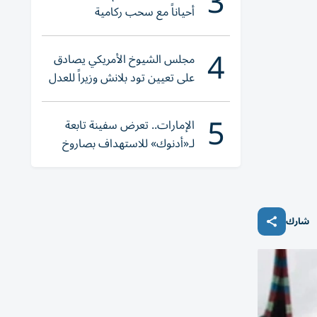
3
أحياناً مع سحب ركامية
4
مجلس الشيوخ الأمريكي يصادق
على تعيين تود بلانش وزيراً للعدل
5
الإمارات.. تعرض سفينة تابعة
لـ«أدنوك» للاستهداف بصاروخ
أثناء عبورها «هرمز»
شارك