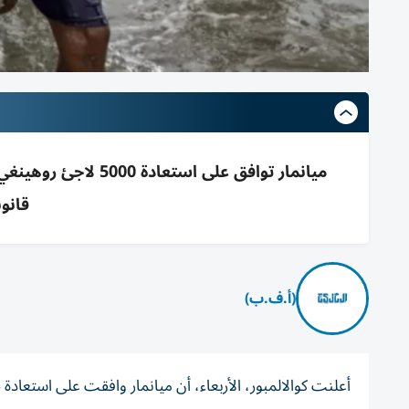
ميانمار توافق على ا
قانو
(أ.ف.ب)
أعلنت كوالالمبور، الأربعاء، أن ميانمار وافقت على استعادة 