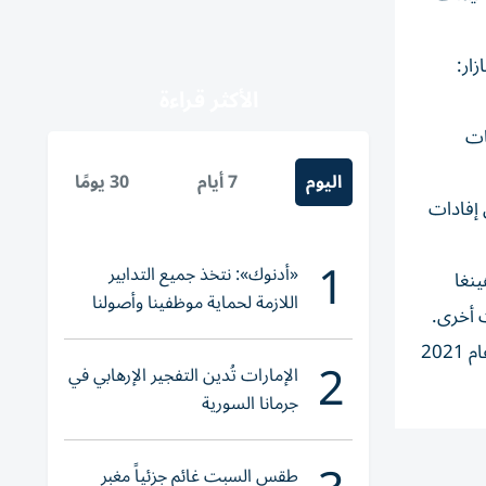
ار:
الأكثر قراءة
ات
اليوم
7 أيام
30 يومًا
 إفادات
1
«أدنوك»: نتخذ جميع التدابير
نغا
اللازمة لحماية موظفينا وأصولنا
 أخرى.
وعملياتنا
وكثيرا ما تتعرض مخيمات اللاجئين في كوكس بازار بجنوب شرق بنغلاديش لمثل هذه الحرائق. وأدى حريق هائل في مارس/ آذار عام 2021
2
الإمارات تُدين التفجير الإرهابي في
جرمانا السورية
طقس السبت غائم جزئياً مغبر