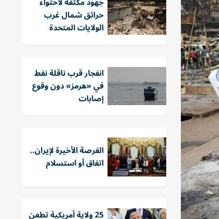
جهود مكثفة لاحتواء
حرائق شمال غرب
الولايات المتحدة
انفجار قرب ناقلة نفط
في «هرمز» دون وقوع
إصابات
الفرصة الأخيرة لإيران..
اتفاق أو استسلام
25 ولاية أمريكية تطعن