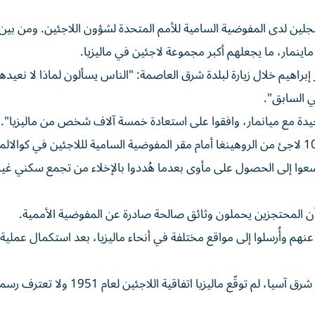
لاجئ وطالب لجوء مسجلين لدى المفوضية السامية للأمم المتحدة لشؤون اللاجئين. ومن بي
براهيم خلال زيارة لبلدة شرق العاصمة: "الناس يسألون لماذا لا نعيده
ي السابق".
لجيدة مع ميانمار، وافقوا على استعادة خمسة آلاف شخص من ماليزيا".
سعوا إلى الحصول على مأوى بعدما هُددوا بالإخلاء من تجمع سكني غي
م أن المحتجزين يحملون وثائق صالحة صادرة عن المفوضية الأممية.
نهم وأُرسلوا إلى مواقع مختلفة في أنحاء ماليزيا، بعد استكمال عملية
وعلى الرغم من إيوائها أحد أكبر تجمعات اللاجئين في جنوب شرق آسيا، لم توقّع ماليزيا اتف