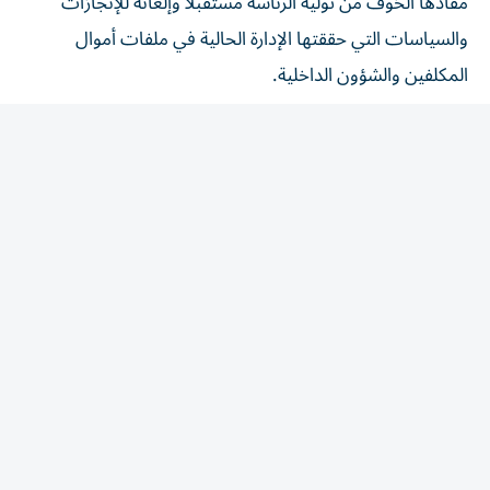
والسياسات التي حققتها الإدارة الحالية في ملفات أموال
المكلفين والشؤون الداخلية.
وأثارت تصريحات نائب الرئيس موجة انتقادات واضحة على
المنصات الرقمية والأوساط الحزبية والتقدمية، حيث اعتبرها
أنصار التيار التقدمي أن هذه التصريحات تتجاوز حدود النقد
السياسي أو الدعابة، لتستهدف الهوية والخلفية الثقافية للمرشح
بدلاً من مناقشة البرامج والسياسات عبر الصناديق الانتخابية.
المقالة التالية