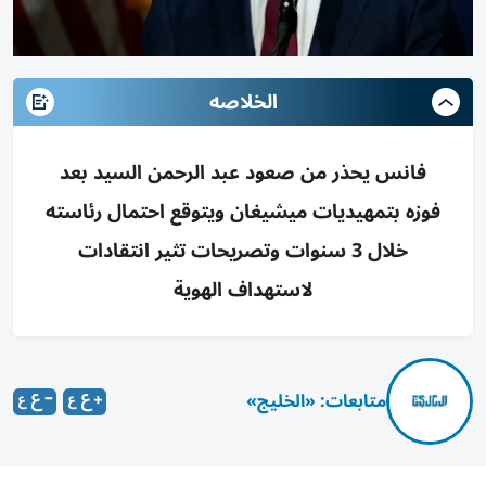
الخلاصه
فانس يحذر من صعود عبد الرحمن السيد بعد
فوزه بتمهيديات ميشيغان ويتوقع احتمال رئاسته
خلال 3 سنوات وتصريحات تثير انتقادات
لاستهداف الهوية
متابعات: «الخليج»