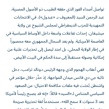
تواصل أصداء الفوز الذي حققه الطبيب ذو الأصول المصرية،
عبد الرحمن السيد (المعروف بـ «عبدول»)، في الانتخابات
التمهيدية للحزب الديمقراطي لمجلس الشيوخ عن ولاية
ميشيغان، إحداث تفاعلات واسعة داخل الأوساط السياسية في
العاصمة الأمريكية. ولم يعد السجال الجمهوري معه محصوراً
في إطار الولاية المحلي، بل امتد ليصل إلى تحذيرات علنية من
إمكانية وصوله مستقبلاً إلى سدة الحكم في البيت الأبيض.
ففي أعقاب الهجوم الذي وجهه الرئيس دونالد ترامب، دخل
نائبه جي دي فانس ميدان المواجهة، إذ حذّر -خلال مؤتمر في
واشنطن بُحثت فيه ملفات مكافحة الاحتيال- من الصعود
السياسي المتنامي لـ«السيد» قائلاً: «إنه قد يصبح رئيساً لأمريكا
بعد 3 سنوات لا سمح الله»، مستخدماً لغة تحذيرية صريحة
مفادها الخوف من توليه الرئاسة مستقبلاً وإلغائه للإنجازات