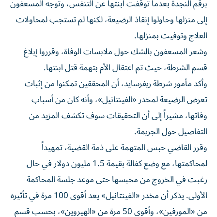
برقم النجدة بعدما توقفت ابنتها عن التنفس، وتوجه المسعفون
إلى منزلها وحاولوا إنقاذ الرضيعة، لكنها لم تستجب لمحاولات
العلاج وتوفيت بمنزلها.
وشعر المسعفون بالشك حول ملابسات الوفاة، وقرروا إبلاغ
قسم الشرطة، حيث تم اعتقال الأم بتهمة قتل ابنتها.
وأكد مأمور شرطة ريفرسايد، أن المحققين تمكنوا من إثبات
تعرض الرضيعة لمخدر «الفينتانيل»، وأنه كان من أسباب
وفاتها، مشيراً إلى أن التحقيقات سوف تكشف المزيد من
التفاصيل حول الجريمة.
وقرر القاضي حبس المتهمة على ذمة القضية، تمهيداً
لمحاكمتها، مع وضع كفالة بقيمة 1.5 مليون دولار في حال
رغبت في الخروج من محبسها حتى موعد جلسة المحاكمة
الأولى. يذكر أن مخدر «الفينتانيل» يعد أقوى 100 مرة في تأثيره
من «المورفين»، وأقوى 50 مرة من «الهيروين»، بحسب قسم