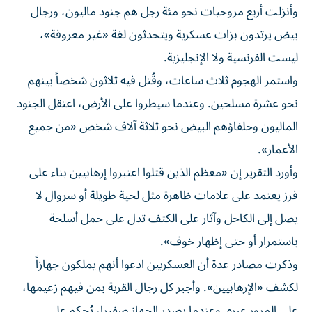
وأنزلت أربع مروحيات نحو مئة رجل هم جنود ماليون، ورجال
بيض يرتدون بزات عسكرية ويتحدثون لغة «غير معروفة»،
ليست الفرنسية ولا الإنجليزية.
واستمر الهجوم ثلاث ساعات، وقُتل فيه ثلاثون شخصاً بينهم
نحو عشرة مسلحين. وعندما سيطروا على الأرض، اعتقل الجنود
الماليون وحلفاؤهم البيض نحو ثلاثة آلاف شخص «من جميع
الأعمار».
وأورد التقرير إن «معظم الذين قتلوا اعتبروا إرهابيين بناء على
فرز يعتمد على علامات ظاهرة مثل لحية طويلة أو سروال لا
يصل إلى الكاحل وآثار على الكتف تدل على حمل أسلحة
باستمرار أو حتى إظهار خوف».
وذكرت مصادر عدة أن العسكريين ادعوا أنهم يملكون جهازاً
لكشف «الإرهابيين». وأجبر كل رجال القرية بمن فيهم زعيمها،
على المرور عبره. وعندما يصدر الجهاز صفيرا، يُحكم على