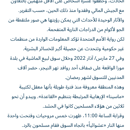
الحادث، وخطفوا عشرة أشخاص على الأقل متهمين بالتعاون
مع الجيش المالي وفقدوا منذ ذلك الحين، حسب التقرير.
والآثار الوحيدة للأحداث التي يمكن رؤيتها هي صور ملتقطة من
الجو لأكوام من الدراجات النارية المتفحمة.
لكن رواية الأمم المتحدة تؤكد المعلومات الواردة من منظمات
غير حكومية وتتحدث عن حصيلة أكبر للخسائر البشرية.
وفي 27 مارس/ آذار 2022 وخلال سوق لبيع الماشية في بلدة
مورا الواقعة على ضفاف أحد روافد نهر النيجر، حضر آلاف
المدنيين للتسوق لشهر رمضان.
وهذه المنطقة معروفة منذ فترة طويلة بأنها معقل لكتيبة
«ماسينا» الإرهابية المرتبطة بتنظيم «القاعدة». ويبدو أن نحو
ثلاثين من هؤلاء المسلحين كانوا في الحشد.
وقرابة الساعة 11:00، ظهرت خمس مروحيات وفتحت واحدة
منها النار «عشوائياً» باتجاه السوق فقام مسلحون بالرد.