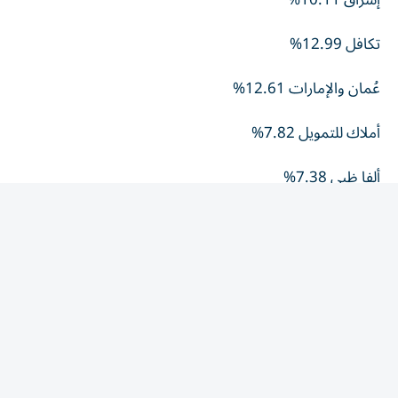
تكافل 12.99%
عُمان والإمارات 12.61%
أملاك للتمويل 7.82%
ألفا ظبي 7.38%
العربية للطيران 6.93%
الأكثر تراجعاً
الخليج الاستثمارية 8.54%
ريسبونس بلس 7.11%
دار التأمين 6.80%