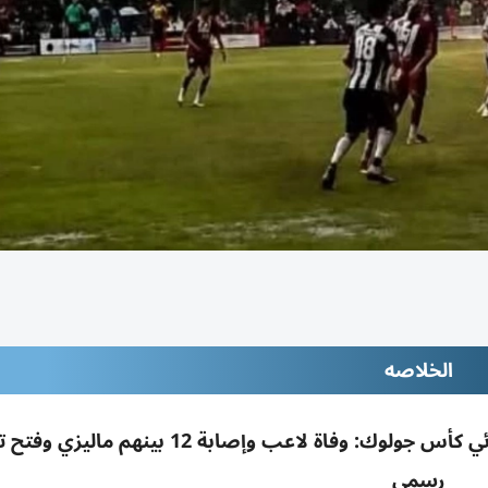
الخلاصه
صاعقة برق تضرب ملعباً بتايلاند خلال نصف نهائي كأس جولوك: وفاة لاعب وإصابة 12 ب
رسمي