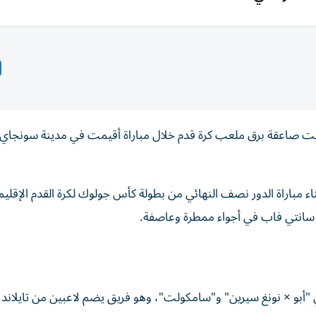
أصيب 12 شخصاً، بعد أن ضربت صاعقة برق ملعب كرة قدم خلال مباراة أقيمت في مدينة سونج
الحادثة المروعة مساء الثلاثاء 4 أغسطس 2026، أثناء مباراة الدور نصف النهائي من بطولة كأس جولوك لكرة القدم الإ
 سانتي فاب في أجواء ممطرة وعاصفة.
"أبو × نونغ سيرين" و"سامكولت"، وهو فريق يضم لاعبين من تايلاند وم