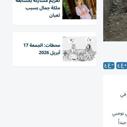
تغريم مشاركة بمسابقة
ملكة جمال بسبب
ثعبان
محطات: الجمعة 17
أبريل 2026
ل فيزوف عام 79 بعد الميلاد في
ي بومبي
يداً