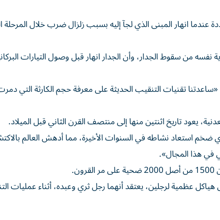
دة عندما انهار المبنى الذي لجآ إليه بسبب زلزال ضرب خلال المرحلة ال
 نفسه من سقوط الجدار، وأن الجدار انهار قبل وصول التيارات البركاني
: «ساعدتنا تقنيات التنقيب الحديثة على معرفة حجم الكارثة التي دمرت
أثري ضخم استعاد نشاطه في السنوات الأخيرة، مما أدهش العالم بالاكت
لي في هذا المجال».
بشري كان عام 2020، عندما عثر على هياكل عظمية لرجلين، يعتقد أنهما رجل ثري وعبده، أثناء عمليا