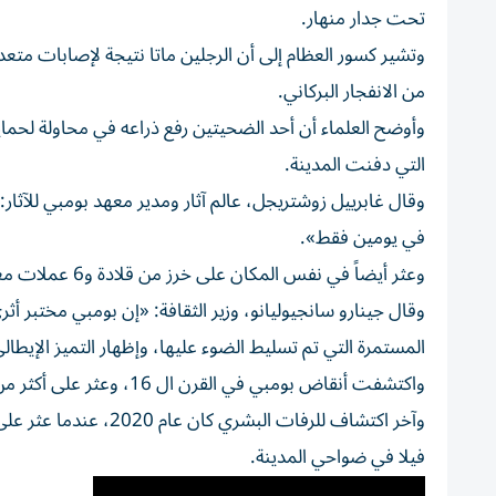
تحت جدار منهار.
وتشير كسور العظام إلى أن الرجلين ماتا نتيجة لإصابات متعد
من الانفجار البركاني.
وأوضح العلماء أن أحد الضحيتين رفع ذراعه في محاولة لحماية
التي دفنت المدينة.
وقال غابرييل زوشتريجل، عالم آثار ومدير معهد بومبي للآثار
في يومين فقط».
وعثر أيضاً في نفس المكان على خرز من قلادة و6 عملات معدنية، يعود تاريخ اثنتين منها إلى منتصف القرن الثاني قبل الميلاد.
وقال جينارو سانجيوليانو، وزير الثقافة: «إن بومبي مختبر 
المستمرة التي تم تسليط الضوء عليها، وإظهار التميز الإيطا
واكتشفت أنقاض بومبي في القرن ال 16، وعثر على أكثر من 1500 من أصل 2000 ضحية على مر القرون.
وآخر اكتشاف للرفات ال
فيلا في ضواحي المدينة.