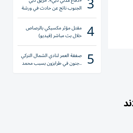
3
«دفاع مدني دبي»: حريق دبي
الجنوب ناتج عن حادث في ورشة
ولا إصابات
4
مقتل مؤثر مكسيكي بالرصاص
خلال بث مباشر (فيديو)
5
صفقة العمر لنادي الشمال التركي
..جنون في طرابزون بسبب محمد
صلاح
يلاند