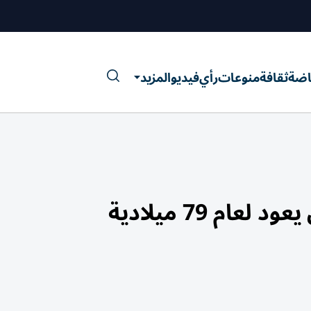
اضة
ثقافة
منوعات
رأي
فيديو
المزيد
 79 ميلادية