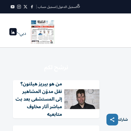
تسجيل الدخول
|
تسجيل حساب
دبي
--°
نرشح لكم
من هو بيريز هيلتون؟
نقل مدوّن المشاهير
إلى المستشفى بعد بث
مباشر أثار مخاوف
متابعيه
شارك