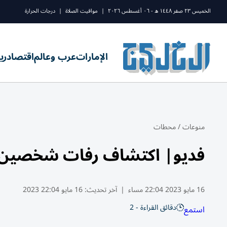
الخميس ٢٣ صفر ١٤٤٨ ه - ٠٦ أغسطس ٢٠٢٦
|
مواقيت الصلاة
|
درجات الحرارة
الإمارات
عرب وعالم
اقتصاد
ري
منوعات
/
محطات
فديو| اكتشاف رفات شخصين يعود لعام
16 مايو 2023 22:04 مساء
|
آخر تحديث:
16 مايو 22:04 2023
دقائق القراءة - 2
استمع