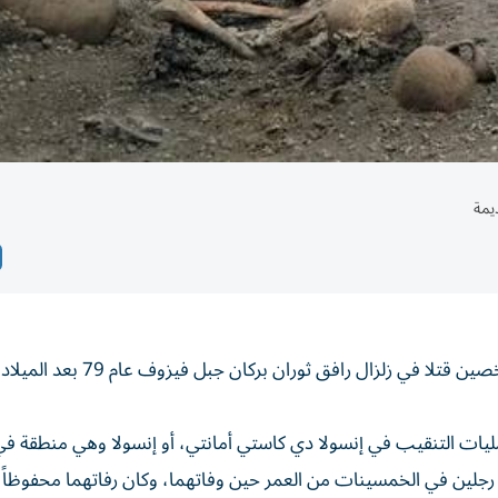
يمة
عثر علماء آثار إيطاليون من معهد بومبي للآثار على رفات شخصين قتلا في زلزال رافق ثوران بركان جب
ء عمليات التنقيب في إنسولا دي كاستي أمانتي، أو إنسولا وهي منطقة ف
جلين في الخمسينات من العمر حين وفاتهما، وكان رفاتهما محفوظاً ج