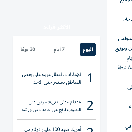
احة،
الأكثر قراءة
المجلس
 وتوزيع
اليوم
7 أيام
30 يومًا
ام
الأنشطة
1
الإمارات.. أمطار غزيرة على بعض
المناطق تستمر حتى الأحد
لى
2
«دفاع مدني دبي»: حريق دبي
ة
الجنوب ناتج عن حادث في ورشة
ولا إصابات
 في
أمريكا تعيد 100 مليار دولار من