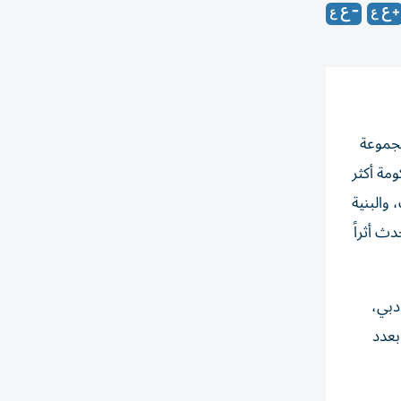
مجموعة
مة أكثر
 والبنية
ث أثراً
دبي،
بعدد