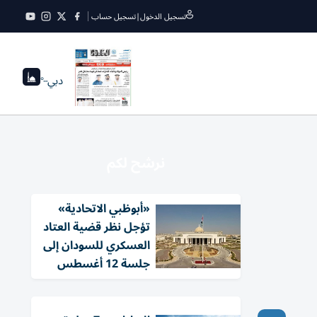
تسجيل الدخول
|
تسجيل حساب
دبي
--°
نرشح لكم
«أبوظبي الاتحادية»
تؤجل نظر قضية العتاد
العسكري للسودان إلى
جلسة 12 أغسطس