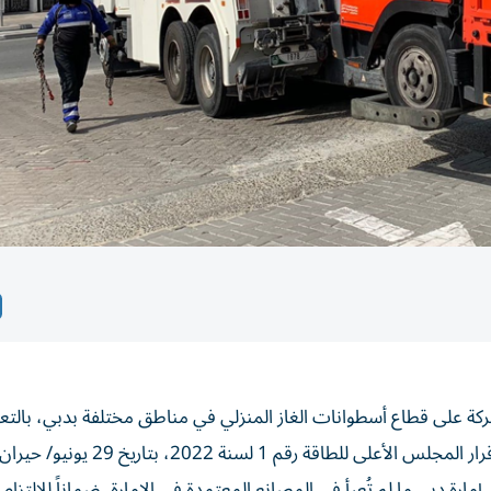
ة على قطاع أسطوانات الغاز المنزلي في مناطق مختلفة بدبي، بالتع
رة دبي ما لم تُعبأ في المصانع المعتمدة في الإمارة، ضماناً للالتزام