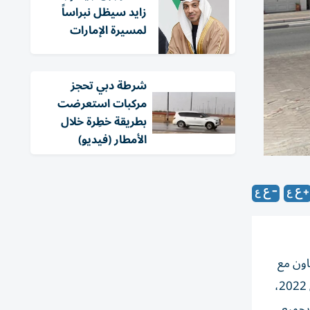
زايد سيظل نبراساً
لمسيرة الإمارات
شرطة دبي تحجز
مركبات استعرضت
بطريقة خطِرة خلال
الأمطار (فيديو)
اون مع
فريق التفتيش الميداني المشترك الذي تم تشكيله بموجب قرار المجلس الأعلى للطاقة رقم 1 لسنة 2022، بتاريخ 29 يونيو/ حيران 2022،
 بجميع