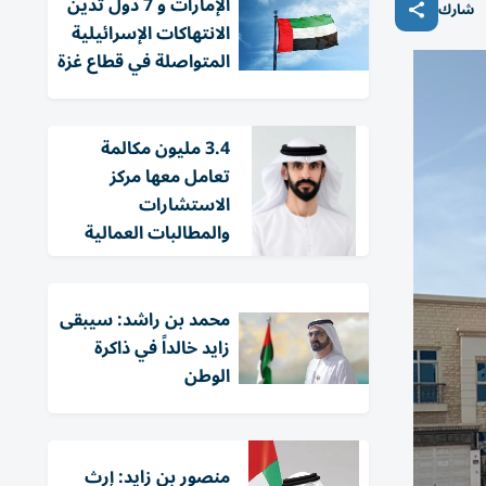
الإمارات و 7 دول تدين
شارك
الانتهاكات الإسرائيلية
المتواصلة في قطاع غزة
3.4 مليون مكالمة
تعامل معها مركز
الاستشارات
والمطالبات العمالية
محمد بن راشد: سيبقى
زايد خالداً في ذاكرة
الوطن
منصور بن زايد: إرث