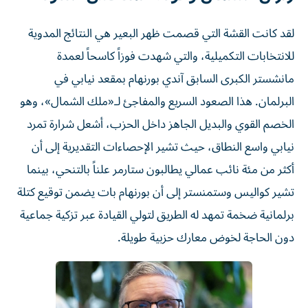
لقد كانت القشة التي قصمت ظهر البعير هي النتائج المدوية
للانتخابات التكميلية، والتي شهدت فوزاً كاسحاً لعمدة
مانشستر الكبرى السابق آندي بورنهام بمقعد نيابي في
البرلمان. هذا الصعود السريع والمفاجئ لـ«ملك الشمال»، وهو
الخصم القوي والبديل الجاهز داخل الحزب، أشعل شرارة تمرد
نيابي واسع النطاق، حيث تشير الإحصاءات التقديرية إلى أن
أكثر من مئة نائب عمالي يطالبون ستارمر علناً بالتنحي، بينما
تشير كواليس وستمنستر إلى أن بورنهام بات يضمن توقيع كتلة
برلمانية ضخمة تمهد له الطريق لتولي القيادة عبر تزكية جماعية
دون الحاجة لخوض معارك حزبية طويلة.