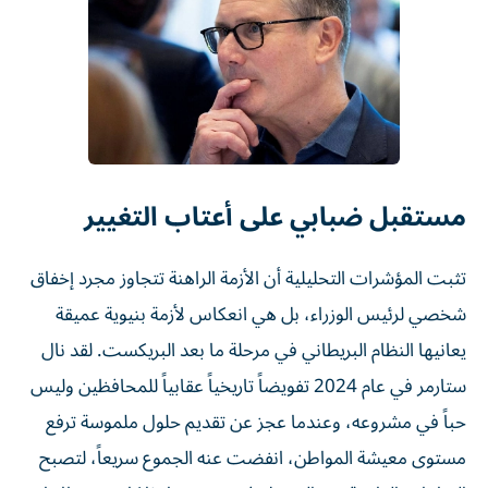
مستقبل ضبابي على أعتاب التغيير
تثبت المؤشرات التحليلية أن الأزمة الراهنة تتجاوز مجرد إخفاق
شخصي لرئيس الوزراء، بل هي انعكاس لأزمة بنيوية عميقة
يعانيها النظام البريطاني في مرحلة ما بعد البريكست. لقد نال
ستارمر في عام 2024 تفويضاً تاريخياً عقابياً للمحافظين وليس
حباً في مشروعه، وعندما عجز عن تقديم حلول ملموسة ترفع
مستوى معيشة المواطن، انفضت عنه الجموع سريعاً، لتصبح