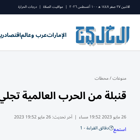
الاثنين ٢٧ صفر ١٤٤٨ ه - ١٠ أغسطس ٢٠٢٦
|
مواقيت الصلاة
|
درجات الحرارة
الإمارات
عرب وعالم
اقتصاد
ري
منوعات
/
محطات
قنبلة من الحرب العالمية تجلي 2500 بولند
26 مايو 2023 19:52 مساء
|
آخر تحديث:
26 مايو 19:52 2023
دقائق القراءة - 1
استمع