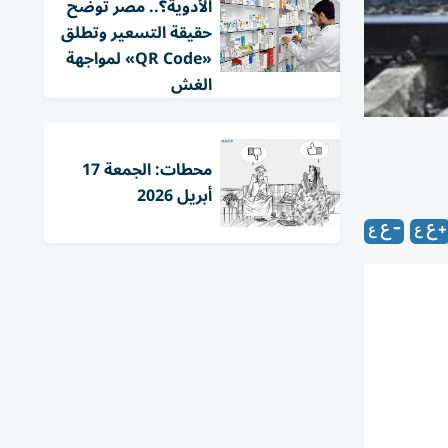
الأدوية؟.. مصر توضح
حقيقة التسعير وتطلق
«QR Code» لمواجهة
الغش
محطات: الجمعة 17
أبريل 2026