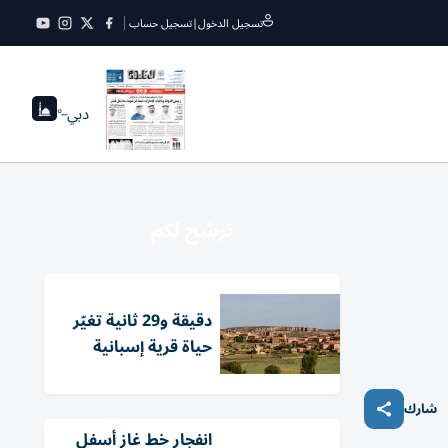
تسجيل الدخول
|
تسجيل حساب
دبي
--°
نرشح لكم
دقيقة و29 ثانية تغيّر
حياة قرية إسبانية
شارك
انفجار خط غاز أسفل