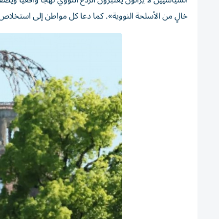
السياسيين لا يزالون يعتبرون الردع النووي نهجاً واقعياً ويض
خالٍ من الأسلحة النووية». كما دعا كل مواطن إلى استخلاص