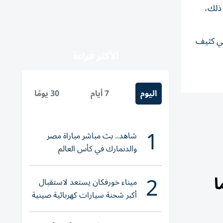
 ذلك،
تي كثيف
الأكثر قراءة
اليوم
7 أيام
30 يومًا
1
شاهد.. بث مباشر مباراة مصر
والدنمارك في كأس العالم
للناشئات
2
ميناء خورفكان يستعد لاستقبال
أكبر شحنة سيارات كهربائية صينية