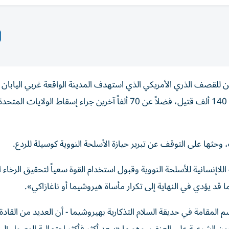
 للقصف الذري الأمريكي الذي استهدف المدينة الواقعة غربي اليابان 
قنبلة نووية في تاريخ البشرية، والتي أدت إلى سقوط أكثر من 140 ألف قتيل، فضلاً عن 70 ألفاً آخرين جراء إسقاط 
 وحثها على التوقف عن تبرير حيازة الأسلحة النووية كوسيلة للردع.
اإنسانية للأسلحة النووية وقبول استخدام القوة سعياً لتحقيق الرخاء ا
قد يؤدي في النهاية إلى تكرار مأساة هيروشيما أو ناغازاكي».
المقامة في حديقة السلام التذكارية بهيروشيما - أن العديد من القادة