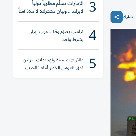
3
الإمارات تسلّم مطلوباً دولياً
لإيرلندا.. وبيان مشترك: لا ملاذ آمناً
شارك
للجريمة المنظمة
4
ترامب يعتزم وقف حرب إيران
بشرط واحد
5
طائرات مسيرة وتهديدات.. برلين
تدق ناقوس الخطر أمام "الحرب
الهجينة"