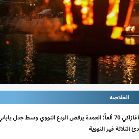
الخلاصه
هيروشيما تحيي ذكرى 81 عاماً: 140 ألف قتيل وناغازاكي 70 ألفاً؛ العمدة يرفض الردع النووي وسط جدل
دئ الثلاثة غير النووية