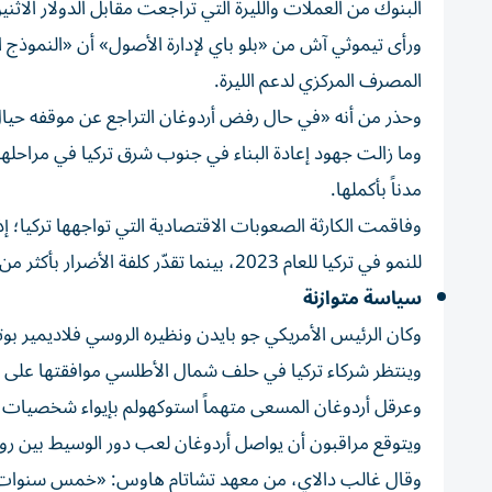
البنوك من العملات والليرة التي تراجعت مقابل الدولار الاثني
ورأى تيموثي آش من «بلو باي لإدارة الأصول» أن «النموذج ا
المصرف المركزي لدعم الليرة.
وحذر من أنه «في حال رفض أردوغان التراجع عن موقفه حيال 
مدناً بأكملها.
وفاقمت الكارثة الصعوبات الاقتصادية التي تواجهها تركيا؛
للنمو في تركيا للعام 2023، بينما تقدّر كلفة الأضرار بأكثر من مئة مليار دولار.
سياسة متوازنة
وكان الرئيس الأمريكي جو بايدن ونظيره الروسي فلاديمير بوتي
وينتظر شركاء تركيا في حلف شمال الأطلسي موافقتها على ط
وعرقل أردوغان المسعى متهماً استوكهولم بإيواء شخصيات م
ويتوقع مراقبون أن يواصل أردوغان لعب دور الوسيط بين رو
وقال غالب دالاي، من معهد تشاتام هاوس: «خمس سنوات جد