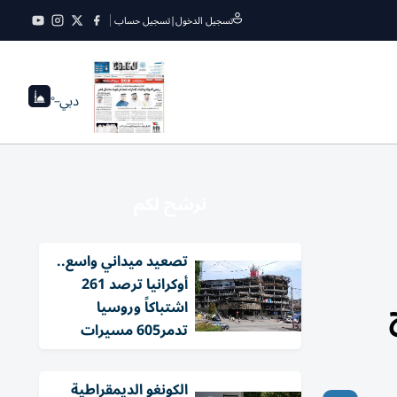
تسجيل الدخول
|
تسجيل حساب
دبي
--°
نرشح لكم
تصعيد ميداني واسع..
أوكرانيا ترصد 261
اشتباكاً وروسيا
تدمر605 مسيرات
الكونغو الديمقراطية