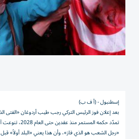
إسطنبول - (أ ف ب)
بعد إعلان فوز الرئيس التركي رجب طيب أردوغان «الفتى الذهب
تمدّد حكمه المس
«رجل الشعب هو الذي فاز»، وأن هذا يعني «البلد أولاً» قبل