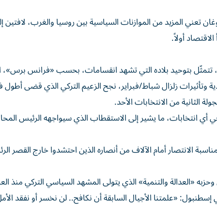
 تعني المزيد من الموازنات السياسية بين روسيا والغرب، لافتين إل
اقتصاد أولاً.
بة، تتمثّل بتوحيد بلاده التي تشهد انقسامات، بحسب «فرانس برس»، ا
ية وتأثيرات زلزال شباط/فبراير، نجح الزعيم التركي الذي قضى أطول ف
لة الثانية من الانتخابات الأحد.
ن في أي انتخابات، ما يشير إلى الاستقطاب الذي سيواجهه الرئيس المح
لحية في خطابه بمناسبة الانتصار أمام الآلاف من أنصاره الذين احتشدوا خارج القصر ا
زبه «العدالة والتنمية» الذي يتولى المشهد السياسي التركي منذ العام 002
بالغ 28 عاماً «فرانس برس» في إسطنبول: «علمتنا الأجيال السابقة أن نكافح.. لن نخسر أو نفقد ا