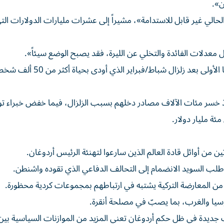
ن».
لحالي غير قابل للاستدامة»، مشيراً إلى عشرات مليارات الدولارات ال
معدلات الفائدة والتخلي عن الليرة، فقد يصبح الوضع سيئاً».
وما زالت جهود إعادة البناء في جنوب شرق تركيا في مراحلها الأولى بعد زلزا
 إذ خسر مئات الآلاف مصادر دخلهم بسبب الزلزال، فيما خفض خبراء تو
ن من أوائل قادة العالم الذين سارعوا لتهنئة الرئيس أردوغان.
لب السويد الانضمام إلى التحالف الدفاعي الذي تقوده واشنطن.
ن المعارضة التركية يشتبه في ارتباطهم بمجموعات كردية محظورة.
سيا والغرب، بما يصبّ في مصلحة أنقرة.
يدة في ظل حكم أردوغان تعني المزيد من الموازنات السياسية بين