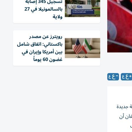
تسجيل 345 إصابة
بالسالمونيلا في 27
ولاية
‏رويترز عن مصدر
باكستاني: اتفاق شامل
بين أمريكا وإيران في
غضون 60 يوماً
ة جديدة
ردوغان أن