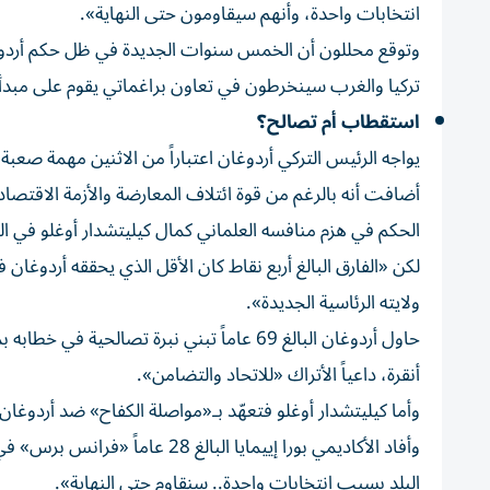
انتخابات واحدة، وأنهم سيقاومون حتى النهاية».
وتوقع محللون أن الخمس سنوات الجديدة في ظل حكم أردوغان
تركيا والغرب سينخرطون في تعاون براغماتي يقوم على مبدأ ال
استقطاب أم تصالح؟
يواجه الرئيس التركي أردوغان اعتباراً من الاثنين مهمة صع
أضافت أنه بالرغم من قوة ائتلاف المعارضة والأزمة الاقتصاد
الحكم في هزم منافسه العلماني كمال كيليتشدار أوغلو في الجو
لكن «الفارق البالغ أربع نقاط كان الأقل الذي يحققه أردوغا
ولايته الرئاسية الجديدة».
حاول أردوغان البالغ 69 عاماً تبني نبرة تصا
أنقرة، داعياً الأتراك «للاتحاد والتضامن».
وأما كيليتشدار أوغلو فتعهّد بـ«مواصلة الكفاح» ضد أردوغان وح
وأفاد الأكاديمي بورا إييمايا ال
البلد بسبب انتخابات واحدة.. سنقاوم حتى النهاية».