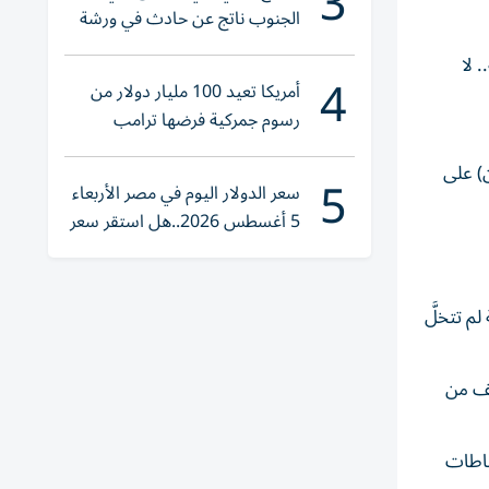
3
الجنوب ناتج عن حادث في ورشة
ولا إصابات
.. لا
4
أمريكا تعيد 100 مليار دولار من
رسوم جمركية فرضها ترامب
ن) على
5
سعر الدولار اليوم في مصر الأربعاء
5 أغسطس 2026..هل استقر سعر
صرف الجنيه؟
م تتخلَّ
خفيف من
ياطات