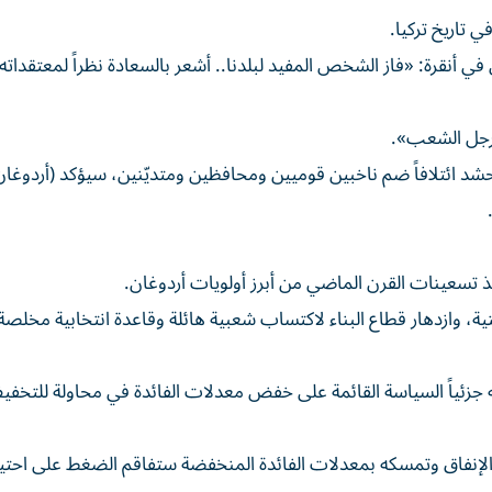
 تاريخ تركيا.
وزكوك (65 عاماً) لفرانس برس في أنقرة: «فاز الشخص المفيد لبلدنا.. أشعر بالسعادة نظراً لمعتقداته
رجل الشعب».
 حشد ائتلافاً ضم ناخبين قوميين ومحافظين ومتديّنين، سيؤكد (أردوغا
ذ تسعينات القرن الماضي من أبرز أولويات أردوغان.
، وازدهار قطاع البناء لاكتساب شعبية هائلة وقاعدة انتخابية مخلصة ل
ي المئة، وهو أمر فاقمته جزئياً السياسة القائمة على خفض معدلات الفائدة في محاولة للت
ة الإنفاق وتمسكه بمعدلات الفائدة المنخفضة ستفاقم الضغط على احت