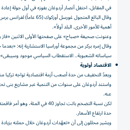
في المقابل، احتفل أنصار أردوغان بفوزه في أول جولة إعادة في
وقال البائع المتجول غورسل أ
أهمية للأمور الأخرى. البلد أولاً».
وعنونت صحيفة «صباح» على صفحتها الأولى الاثنين «فاز 
وقال إمره بركر من مجموعة أوراسيا الاستشارية إنه: «بعدما
سياساته الشعبوية.. الاستقطاب السياسي موجود وسيبقى».
الاقتصاد أولوية
ويعدّ التخفيف من حدة أصعب أزمة اقتصادية تواجه تركيا من
واستند أردوغان على سنوات من التنمية عبر مشاريع بنى تحتية
عنه.
لكن نسبة التضخم باتت تجاوز 40 ف
حدة ارتفاع الأسعار.
ويشير محللون إلى أن «تعهّدات أردوغان خلال حملته بزياد