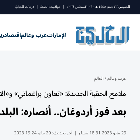
الخميس ٢٣ صفر ١٤٤٨ ه - ٠٦ أغسطس ٢٠٢٦
|
مواقيت الصلاة
|
درجات الحرارة
الإمارات
عرب وعالم
اقتصاد
ري
عرب وعالم
/
العالم
ملامح الحقبة الجديدة: «تعاون براغماتي» و«الاق
بعد فوز أردوغان.. أنصاره: البلد
29 مايو 2023 18:31 مساء
|
آخر تحديث:
29 مايو 19:24 2023