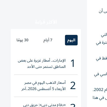
ى أن
الأكثر قراءة
لتي
اليوم
7 أيام
30 يومًا
ترة في
1
افظ في
الإمارات.. أمطار غزيرة على بعض
المناطق تستمر حتى الأحد
لرئاسي في
2
أسعار الذهب اليوم في مصر
الأربعاء 5 أغسطس 2026..آخر
2.
تحديث لعيار 21
لأمل في هذا
«دفاع مدني دبي»: حريق دبي