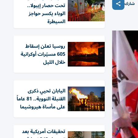
شارك
تحت حصار إيبولا..
الوباء يكسر حواجز
السيطرة
روسيا تعلن إسقاط
605 مسيّرات أوكرانية
خلال الليل
اليابان تحيي ذكرى
القنبلة النووية.. 81 عاماً
على مأساة هيروشيما
تحقيقات أمريكية بعد