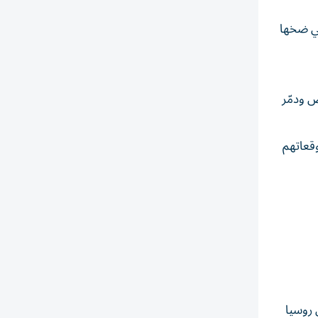
تي ضخها
ل شباط/فبراير الذي أودى بحياة أكثر من 50 ألف شخص ودمّر
قعاتهم
 روسيا