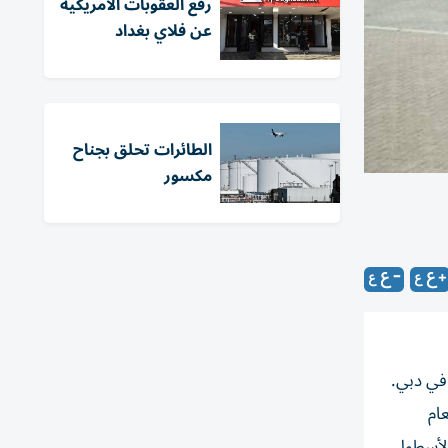
رفع العقوبات الأمريكية
عن فلاي بغداد
الطائرات تحلق بجناح
مكسور
لحوادث «RoSPA» الذي أقيم مؤخراً في دبي.
عام
 لأسطول