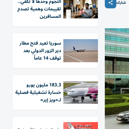
النجوم وحدها لا تكفي..
شارك
تقييمات وهمية تصدم
المسافرين
سوريا تعيد فتح مطار
دير الزور الدولي بعد
توقف 14 عاماً
183.3 مليون يورو
خسارة تشغيلية فصلية
لـ«ويز إير»