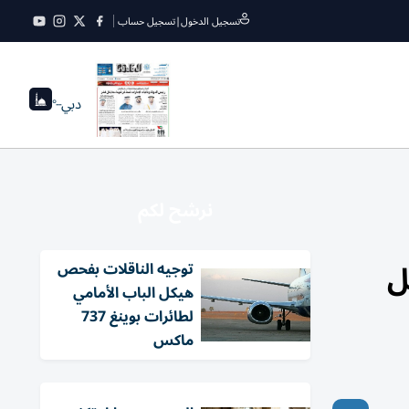
تسجيل الدخول
|
تسجيل حساب
دبي
--°
نرشح لكم
قل
توجيه الناقلات بفحص
هيكل الباب الأمامي
لطائرات بوينغ 737
ماكس