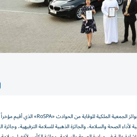
نالت مجموعة الإمارات، خمس جوائز كبرى في حفل توزيع جوائز الجمعية الملكية للوقاية من ا
لأداء الصحة والسلامة، والجائزة الذهبية للسلامة الترفيهية، وجائزة ال
 إشادة عالية في مبادرة الصحة والسلامة، وجائزة الكأس لأفضل سلامة