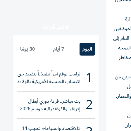
زة
الأكثر قراءة
الموظفين
العام إلى
 الصحة
اليوم
7 أيام
30 يومًا
 مخاطر
1
ترامب يوقع أمراً تنفيذياً لتقييد حق
خرين من
اكتساب الجنسية الأمريكية بالولادة
قل
المطار.
2
بث مباشر.. قرعة دوري أبطال
إفريقيا والكونفدرالية موسم 2026-
ران
2027
ران
«الاقتصاد والسياحة» تحجب 14