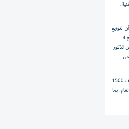
الوطنية،
 التوزيع
شمل 871 في الجهات المركزية و653 في الجهات اللامركزية. وأظهرت إحصائيات الدائرة وفقاً للمؤهل العلمي توزع الموظفين بواقع 4
 من الذكور و2 من الإناث)، و29 للماجستير (11 من الذكور و18 من الإناث)، و887 للبكالوريوس (276 من الذكور
 للدبلوم (7 من الذكور و9 من الإناث)، إلى جانب 588 موظفاً من حملة الثانوية العامة (535 من الذكور و53 من
وفي السياق ذاته، أكدت الدائرة استئناف استقبال طلبات التوظيف المسجلة اعتباراً من الغد، لاستكمال خطة عام 2026 عبر توظيف 1500
 إلى أكثر من 3000 وظيفة مع نهاية العام، بما