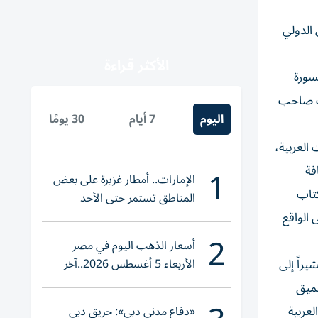
يؤول الدولي
الأكثر قراءة
سورة
رات صاحب
اليوم
7 أيام
30 يومًا
العربية،
1
فة
الإمارات.. أمطار غزيرة على بعض
كتاب
المناطق تستمر حتى الأحد
 الواقع
2
أسعار الذهب اليوم في مصر
الأربعاء 5 أغسطس 2026..آخر
راً إلى
تحديث لعيار 21
عميق
لعربية
«دفاع مدني دبي»: حريق دبي