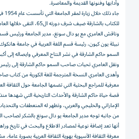
وآدابها وفنونها القديمة والمعاصرة.
جاء 
للكتاب بالشارقة ضيف شرف دورته ال65، التقى خلالها العامري، بعدد من رؤساء الكليات والمعاهد في الجامعة.
وناقش العامري مع يو دال سونغ، مدير الجامعة ورئيس قسم ا
نبيلة يون كيون، رئيسة قسم اللغة العربية في جامعة هانكوك 
السمو حاكم الشارقة في نشر النتاج المعرفي وايصاله إلى أكبر 
ونقل العامري تحيات صاحب السمو حاكم الشارقة إلى رئيس جا
وأهدى العامري النسخة المترجمة للغة الكورية من كتاب صاح
معرفية للمراجع البحثية التي تضمها الجامعة حول الثقافة العر
قصة حياة حاكم الشارقة والأحداث التاريخية التي شهدها منذ
الإماراتي والخليجي والعربي، وتظهر له المنعطفات والتحديات
من جانبه توجه مدير الجامعة يو دال سونغ بالشكر لصاحب السم
أنها تعد إضافة نوعية لمصادر الاطلاع والبحث في تاريخ ورا
معرفة الثقافة الآسيوية بهوية الثقافة العربية بصورة عامة، مشي