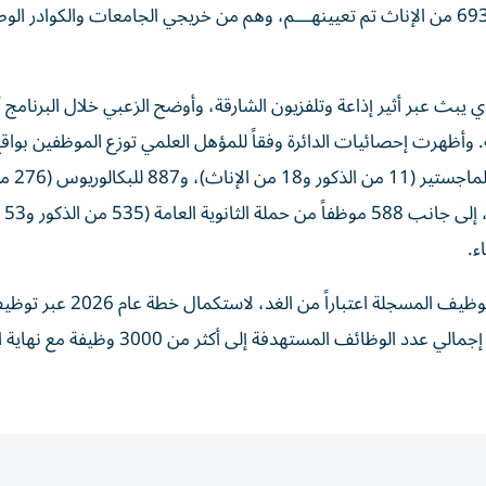
إبراهيم الزعبي، رئيس الدائرة، موضحاً أن 831 من الذكور، و693 من الإناث تم تعيينهـــم، وهم من خريجي الجامعات والكوادر 
 يبث عبر أثير إذاعة وتلفزيون الشارقة، وأوضح الزعبي خلال البرنامج أن
للحاصلين على الدكتوراه (2
و611 من الإناث)، و16
ء.
مواطن ومواطنة إضافيين خلال الأشهر القادمة، ليرتفع بذلك إجمالي عدد الوظائف المستهدفة