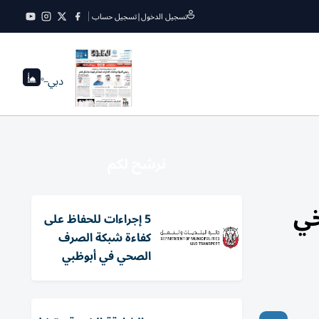
تسجيل الدخول
|
تسجيل حساب
دبي
--°
نرشح لكم
خي
5 إجراءات للحفاظ على
كفاءة شبكة الصرف
الصحي في أبوظبي