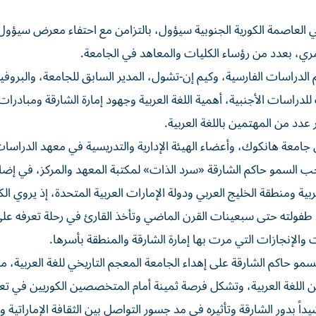
ذلك خلال زيارة لمقر الجامعة التي تأسست عام 1954 في العاصمة الكورية الجنوبية سيؤول، بالتزامن مع احتفاء معرض س
لدراسات الفارسية، وكيم إن-تشول، المدير السابق للجامعة، والبروفي
للدراسات الأجنبية، أهمية اللغة العربية وجهود إمارة الشارقة ومباد
عدد من المهتمين باللغة العربية.
معة هانكوك، وأعضاء الهيئة الإدارية والتدريسية في معهد الدراسات 
ب السمو حاكم الشارقة «سرد الذات» لمكتبة المعهد والمركز، في إضا
بية ومنطقة الخليج العربي ودولة الإمارات العربية المتحدة، إذ يروي ال
 طفولته حتى سبعينات القرن الماضي وتأخذ القارئ في رحلة تعرفه على
 والإنجازات التي مرت بها إمارة الشارقة والمنطقة بأسرها.
و حاكم الشارقة على إهداء الجامعة المعجم التاريخي للغة العربية، مشي
هن اللغة العربية، وتشكل فرصة ثمينة أمام المتخصصين الكوريين في ت
داً بدور الشارقة وتأثيره في مد جسور التواصل بين الثقافة الإماراتية وا