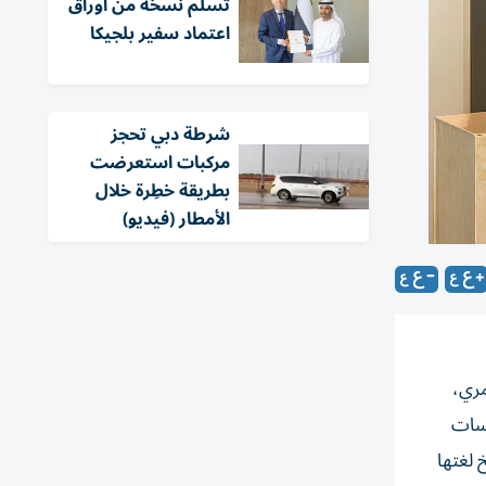
تسلّم نسخة من أوراق
اعتماد سفير بلجيكا
شرطة دبي تحجز
مركبات استعرضت
بطريقة خطِرة خلال
الأمطار (فيديو)
مري،
اسات
 لغتها