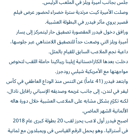
جلس بجانب أميرة ويلز في الملعب الرئيس.
وصلت الأميرة كيت مرتدية سترة خضراء لحضور عرض فيلم
قصير يروي مآثر فيدرر في البطولة العشبية.
ورافق دخول فيدرر المقصورة تصفيق حار ليتمركز إلى يسار
أميرة ويلز التي وضعت حداً للتصفيق اللامتناهي عبر جلوسها،
داعية نجم الملاعب السابق للقيام بالمثل.
دخلت بعدها الكازاخستانية إيلينا ريباكينا حاملة اللقب لتخوض
مواجهتها مع الأمريكية شيلبي رودجرز.
وابتعد فيدرر (41 عاماً) عن التنس منذ الوداع العاطفي في كأس
ليفر في لندن، إلى جانب غريمه وصديقه الإسباني رافايل نادال،
لكنه تكرّم بشكل مشابه على الملاعب العشبية خلال دورة هاله
الألمانية الشهر الماضي.
اصبح فيدرر أول لاعب يحرز لقب 20 بطولة كبرى عام 2018
في أستراليا، وهو يحمل الرقم القياسي في ويمبلدون مع ثمانية