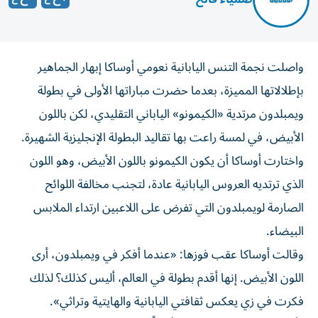
واصلت نجمة التنس اليابانية نعومي أوساكا إبهار الجماهير
بإطلالاتها المميزة، بعدما حضرت مباراتها الأولى في بطولة
ويمبلدون مرتدية «الكيمونو» الياباني التقليدي، لكن باللون
الأبيض، في لمسة راعت بها تقاليد البطولة الإنجليزية الشهيرة.
واختارت أوساكا أن يكون الكيمونو باللون الأبيض، وهو اللون
الذي ترتديه العروس اليابانية عادة، لتجنب مخالفة اللوائح
الصارمة لويمبلدون التي تفرض على اللاعبين ارتداء الملابس
البيضاء.
وقالت أوساكا عقب فوزها: «عندما أفكر في ويمبلدون، أرى
اللون الأبيض. إنها أقدم بطولة في العالم، أليس كذلك؟ لذلك
فكرت في زي يعكس ثقافتي اليابانية والهايتية وتراثي».