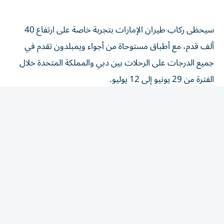
سيحظى ركاب طيران الإمارات بتجربة خاصة على ارتفاع 40
ألف قدم، مع أطباق مستوحاة من أجواء ويمبلدون تقدم في
جميع الدرجات على الرحلات بين دبي والمملكة المتحدة خلال
الفترة من 29 يونيو إلى 12 يوليو.
وتتألق الفراولة البريطانية الشهيرة في مجموعة مختارة من
الحلويات، حيث يمكن للمسافرين الاستمتاع، على سبيل
المثال، بكعكة العسل مع كومبوت الفراولة والكريمة المتخثرة
في الدرجة الأولى، وتارت الفراولة مع صلصة الفستق ولبن
الفراولة في درجة الأعمال والدرجة السياحية الممتازة، وموس
الجبن الكريمي مع كومبوت الفراولة وفتات البندق المقرمش
في الدرجة السياحية.
كما يمكن للمسافرين الاستمتاع بطبق الفراولة مع الكريمة، في
الصالون الجوي على طائرة الإيرباص A380، إلى جانب معجنات