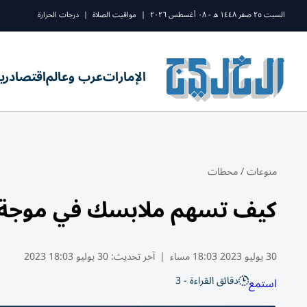
السبت ٢٥ صفر ١٤٤٨ ه - ٠٨ أغسطس ٢٠٢٦
|
مواقيت الصلاة
|
درجات الحرارة
الإمارات
عرب وعالم
اقتصاد
ري
منوعات
/
محطات
كيف تسهم ملابسك في موجة ا
30 يوليو 2023 18:03 مساء
|
آخر تحديث:
30 يوليو 18:03 2023
دقائق القراءة - 3
استمع