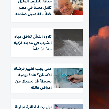
خدعة تنظيف المنزل
تقتل مسناً في مصر
خنقاً.. تفاصيل صادمة
تلاوة القرآن ترافق مياه
الشرب في مدينة تركية
منذ 31 عاماً
متى يجب تغيير فرشاة
الأسنان؟ عادة يومية
بسيطة قد تحميك من
أمراض قاتلة
أول رحلة لطائرة تجارية