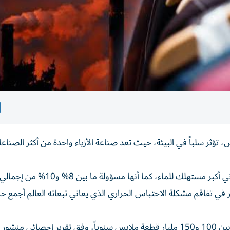
ؤثر سلباً في البيئة، حيث تعد صناعة الأزياء واحدة من أكثر الصناعات
ووفقاً لبرنامج الأمم المتحدة للبيئة، فإن صناعة الأزياء هي ثاني أكبر مستهلك للم
ي تفاقم مشكلة الاحتباس الحراري الذي يعاني تبعاته العالم أجمع حال
هذا مع الوضع في الاعتبار أن إنتاج المصانع أصبح يتراوح ما بين 100 و150 مليار قطعة ملابس سنوياً، وفق تقرير إحصائي م