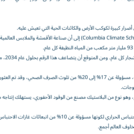
أضرار كبيرة لكوكب الأرض والكائنات الحية التي تعيش عليه.
إذ يشير تقرير نشر على موقع «مدرسة كولومبيا للمناخ» (Columbia Climate School) إلى أن صناعة الأقمشة وال
ولتلبية حاجتها من الأقمشة، ي
وجات.
 البوليستر، وهو نوع من البلاستيك مصنع من الوقود الأحفوري، يستهلك إنتاجه 
وتقدر بعض المصادر أن صناعة الملابس تسهم في زيادة الاحتباس الحراري لكونها مسؤولة عن 10% من انبع
خاوف العالم أجمع.