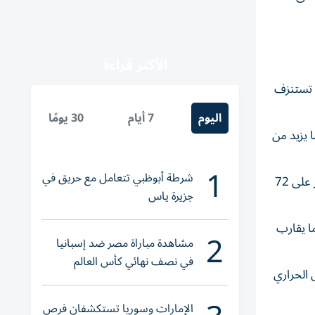
الأكثر قراءة
ملابس العالمية تستنزف
اليوم
7 أيام
30 يومًا
تم قطع 70 مليون طن من الأشجار كل عام. ومن المتوقع أن يتضاعف هذا الرقم بحلول عام 2034، ما يزيد من
1
شرطة أبوظبي تتعامل مع حريق في
أيضاً تعد صباغة الأقمشة، التي تستخدم مواد كيميائية سامة، مسؤولة عن 17% إلى 20% من تلوث الصرف الصحي، وقد تم العثور على 72
جزيرة ياس
ما يقارب
2
مشاهدة مباراة مصر ضد إسبانيا
في نصف نهائي كأس العالم
اثات غازات الاحتباس الحراري
لناشئات اليد 2026
الإمارات وسوريا تستكشفان فرص