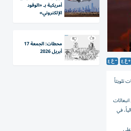
أمريكية بـ «الوقود
الإلكتروني»
محطات: الجمعة 17
أبريل 2026
 تلويثاً
اء، كما أنها مسؤولة ما بين 8% و10% من إجمالي انبعاثات
ياً، في
نشور على