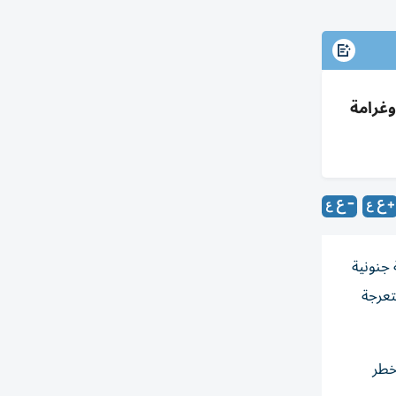
ية وغرامة
جنونية
ُتعرجة
خطر