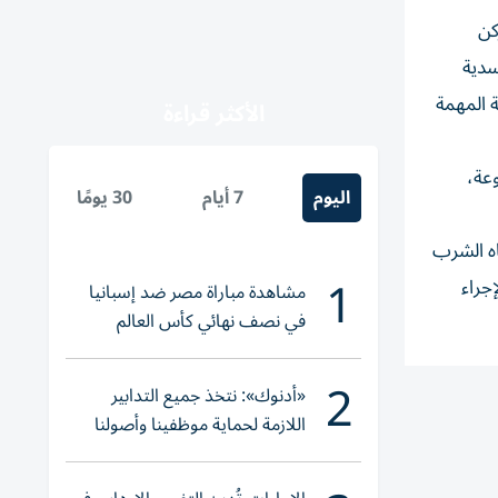
كن
سدية
ة المهمة
الأكثر قراءة
عة،
اليوم
7 أيام
30 يومًا
اه الشرب
1
جراء
مشاهدة مباراة مصر ضد إسبانيا
في نصف نهائي كأس العالم
لناشئات اليد 2026
2
«أدنوك»: نتخذ جميع التدابير
اللازمة لحماية موظفينا وأصولنا
وعملياتنا