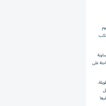
وم
ت التي يرتكب
ساوية
اجئة على
فات طويلة،
ل
رها