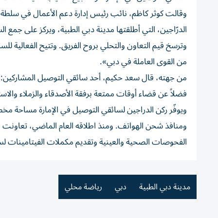
وقالت كوثر كاظم، نائب رئيس إدارة دعم الأعمال في سلطة مد
الدرّاجين، التي أطلقتها مدينة دبي الطبية، ويركز على جمع
وترسخ قيم التعاون والتحلي بروح الفريق. وتتيح الفعالية للسا
من القوى العاملة في دبي».
من جهته، قال سعد حكيم، أحد سائقي التوصيل المشاركين: «ت
فضلاً عن قضاء أوقات ممتعة برفقة الأصدقاء والزملاء والاست
ويوفّر ركن الدراجين لسائقي التوصيل في الإمارة مساحة مخص
ومنافذ شحن الهواتف. ومنذ اطلاقه العام الماضي، تعاونت م
الفحوصات الصحية والعينية وتقديم مكملات الفيتامينات لسا
مدينة دبي الطبية
دبي
رياضة محلي