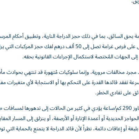
يق.
زمة بحق السائق، بما في ذلك حجز الدراجة النارية، وتطبيق أحكام المرس
المحلي رقم 30 لسنة 2023 بشأن حجز المركبات، الذي ينص على فرض غرامة تصل إلى 50 ألف درهم لفك حجز المركبا
ى الجهات المُختصة لاستكمال الإجراءات القانونية بحقه.
 مجرد مخالفات مرورية، وإنما سلوكيات مُتهورة قد تنتهي بحوادث مأ
 السرعة تفقد قائدها القدرة على التحكم بها أو الاستجابة لأي متغيرات مف
ئق على تفادي الخطر.
وأوضح أن فقدان السيطرة على الدراجة النارية عند سرعة تتجاوز 290 كم/ساعة يؤدي في كثير من الحالات إلى تدهورها لمسا
اجز الحديدية أو أعمدة الإنارة أو الأرصفة، أو ينزلق إلى المسار المقاب
ة أو إعاقات دائمة، نظراً لأن قائد الدراجة لا يتمتع بالحماية التي توف