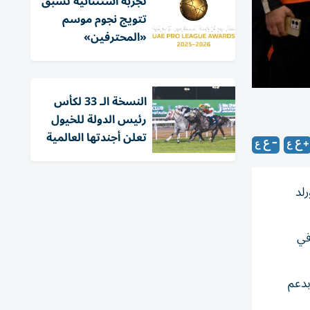
تجربة استثنائية تسبق
تتويج نجوم موسم
«المحترفين»
النسخة الـ 33 لكأس
رئيس الدولة للخيول
تعلن أجندتها العالمية
لد
في
بدعم