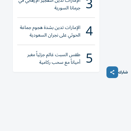
3
الإمارات تُدين التفجير الإرهابي في
جرمانا السورية
4
الإمارات تدين بشدة هجوم جماعة
الحوثي على نجران السعودية
5
طقس السبت غائم جزئياً مغبر
أحياناً مع سحب ركامية
شارك