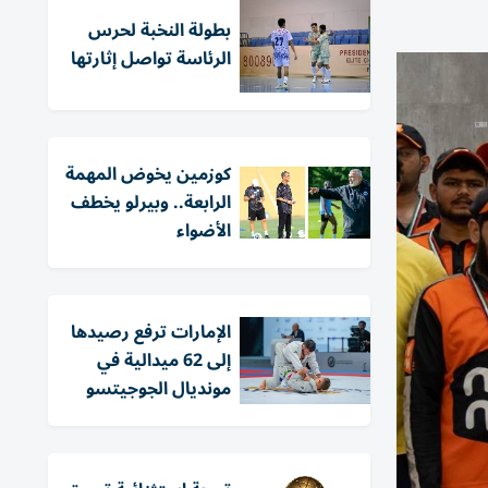
بطولة النخبة لحرس
الرئاسة تواصل إثارتها
كوزمين يخوض المهمة
الرابعة.. وبيرلو يخطف
الأضواء
الإمارات ترفع رصيدها
إلى 62 ميدالية في
مونديال الجوجيتسو