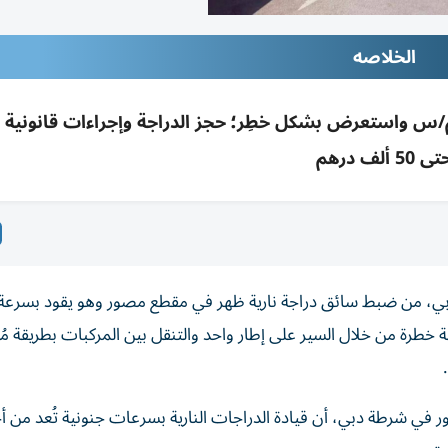
الخلاصه
دبي تضبط سائق دراجة قاد بسرعة 290 كم/س واستعرض بشكل خطِر؛ حجز الدراجة وإجراءات قانون
ى 50 ألف درهم
دبي، من ضبط سائق دراجة نارية ظهر في مقطع مصور وهو يقود بسرعة 
تعراضية خطرة من خلال السير على إطار واحد والتنقل بين المركبات بطريقة م
رور في شرطة دبي، أن قيادة الدراجات النارية بسرعات جنونية تُعد من أ