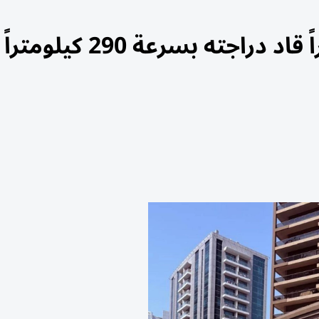
شرطة دبي تضبط سائقاً متهوراً قاد دراجته بسرعة 290 كيلومتراً