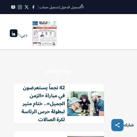
تسجيل الدخول
|
تسجيل حساب
دبي
--°
نرشح لكم
42 نجماً يستعرضون
في مباراة «الزمن
الجميل».. ختام مثير
لبطولة حرس الرئاسة
لكرة الصالات
شارك