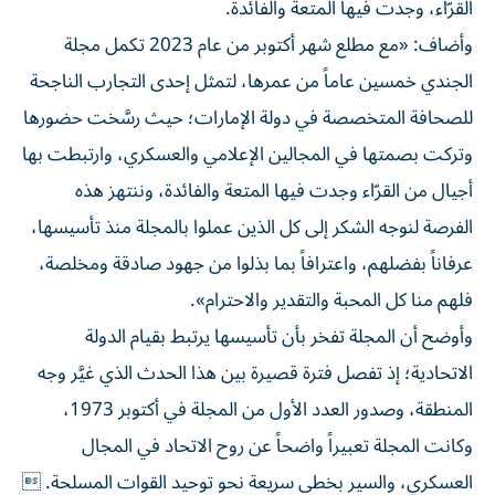
القرّاء، وجدت فيها المتعة والفائدة.
وأضاف: «مع مطلع شهر أكتوبر من عام 2023 تكمل مجلة
الجندي خمسين عاماً من عمرها، لتمثل إحدى التجارب الناجحة
للصحافة المتخصصة في دولة الإمارات؛ حيث رسَّخت حضورها
وتركت بصمتها في المجالين الإعلامي والعسكري، وارتبطت بها
أجيال من القرّاء وجدت فيها المتعة والفائدة، وننتهز هذه
الفرصة لنوجه الشكر إلى كل الذين عملوا بالمجلة منذ تأسيسها،
عرفاناً بفضلهم، واعترافاً بما بذلوا من جهود صادقة ومخلصة،
فلهم منا كل المحبة والتقدير والاحترام».
وأوضح أن المجلة تفخر بأن تأسيسها يرتبط بقيام الدولة
الاتحادية؛ إذ تفصل فترة قصيرة بين هذا الحدث الذي غيَّر وجه
المنطقة، وصدور العدد الأول من المجلة في أكتوبر 1973،
وكانت المجلة تعبيراً واضحاً عن روح الاتحاد في المجال
العسكري، والسير بخطى سريعة نحو توحيد القوات المسلحة. 