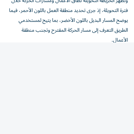
وتظهر الخريطة التحويلة نطاق الأعمال ومسارات الحركة خلال
فترة التحويلة، إذ جرى تحديد منطقة العمل باللون الأحمر، فيما
يوضح المسار البديل باللون الأخضر، بما يتيح لمستخدمي
الطريق التعرف إلى مسار الحركة المقترح وتجنب منطقة
الأعمال.
وتأتي التحويلة ضمن أعمال تطوير تقاطع شارع مليحة مع شارع
الشيخ خليفة بن زايد، في إطار جهود الهيئة الرامية إلى رفع كفاءة
شبكة الطرق وتحسين الحركة المرورية، إلى جانب تنفيذ أعمال
البنية التحتية وفق متطلبات السلامة وانسيابية التنقل.
ودعت هيئة الطرق والمواصلات في الشارقة السائقين إلى
التخطيط المسبق لرحلاتهم، واختيار المسارات البديلة، واتّباع
الإرشادات المرورية في موقع التحويلة، بما يسهم في الحفاظ
على سلامتهم وضمان انسيابية الحركة طوال فترة تنفيذ
الأعمال.