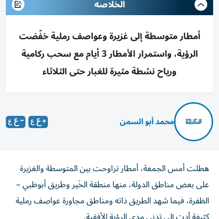
الخلاصه
أمطار متوسطة إلى غزيرة وعواصف رملية خفّضت
الرؤية، واستمرار الأمطار 3 أيام مع سحب ركامية
ورياح نشطة مثيرة للغبار حتى الثلاثاء
محمد أبو السمن
هطلت أمس الجمعة، أمطار تراوحت بين المتوسطة والغزيرة
على بعض مناطق الدولة، منها منطقة الخَير وطريق أبوظبي –
الظفرة، فيما شهد الطريق ذاته ومناطق مجاورة عواصف رملية
كثيفة أدت إلى تدني مدى الرؤية الأفقية.