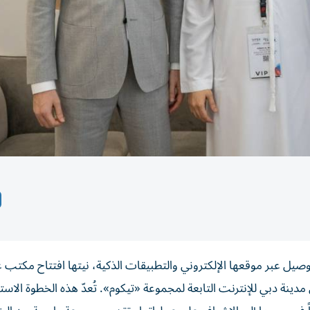
يم خدمات التوصيل عبر موقعها الإلكتروني والتطبيقات الذكية، نيتها افتتاح مكت
اً في الربع الأخير من عام 2023، وذلك في مدينة دبي للإنترنت التابعة لمجموعة «تيكوم». تُعدّ هذه الخطوة ال