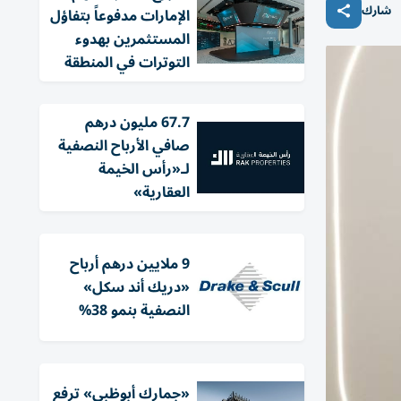
شارك
الإمارات مدفوعاً بتفاؤل
المستثمرين بهدوء
التوترات في المنطقة
67.7 مليون درهم
صافي الأرباح النصفية
لـ«رأس الخيمة
العقارية»
9 ملايين درهم أرباح
«دريك أند سكل»
النصفية بنمو 38%
«جمارك أبوظبي» ترفع