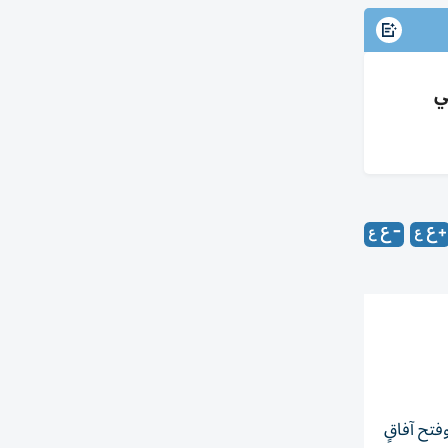
ي
فتح آفاقٍ