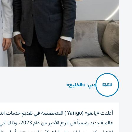
دبي: «الخليج»
أعلنت «يانغو» (Yango ) المتخصصة في تقد
عالمية جديد رسمي