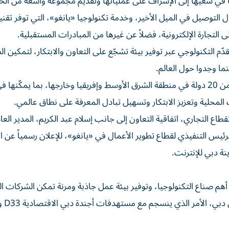
اً في سعيها إلى الإشراف على عملياتها وتقديم مجموعة واسعة من ال
 التوصيل في الميل الأخير، وخدمة تكنولوجيا «يانغو»، التي توفر تقن
لى التجارة الإلكترونية، فضلاً عن غيرها من المبادرات المستقبلية.
 التكنولوجي عبر توفير بيئة تشجّع على التعاون والابتكار، لتمكين ا
ما وجدوا حول العالم.
وسيكون هذا المكتب، مركز تميز لعمليات «يانغو» في أكثر من 20 دولة في منطقة الشرق الأوسط وإفريقيا وخارجها، بما يمكّنها 
 المحلية وتعزيز الابتكار وتسهيل تبادل المعرفة على نطاق عالمي.
طاع التجاري، اتفاقية التعاون إلى جانب إسلام عبد الكريم، المدير العا
رئيس التنفيذي لقطاع تطوير الأعمال في «يانغو»، للإعلان رسمياً عن 
نة دبي للإنترنت.
م صناع التكنولوجيا، وتوفير بيئة عمل جاذبة ومرنة تمكن الشركات ال
من النمو وتوسيع أعمال