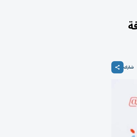
ة
شارك