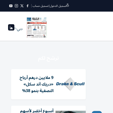
تسجيل الدخول
|
تسجيل حساب
دبي
--°
نرشح لكم
9 ملايين درهم أرباح
«دريك آند سكل»
النصفية بنمو 38%
أسبوع أخضر لأسهم