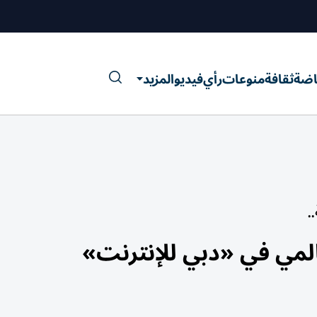
اضة
ثقافة
منوعات
رأي
فيديو
المزيد
.
المي في «دبي للإنترنت»