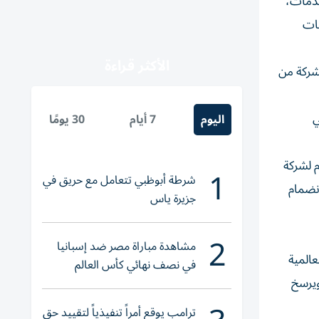
خدمات،
يات
الأكثر قراءة
لشركة من
في
اليوم
7 أيام
30 يومًا
م لشركة
1
شرطة أبوظبي تتعامل مع حريق في
انضمام
جزيرة ياس
2
مشاهدة مباراة مصر ضد إسبانيا
عالمية
في نصف نهائي كأس العالم
ها في المنطقة، وما ورائها انطلاقاً من دبي، الأمر الذي ينسجم مع مستهدفات أجندة دبي الاقتصادية D33 ويرسخ
لناشئات اليد 2026
ترامب يوقع أمراً تنفيذياً لتقييد حق