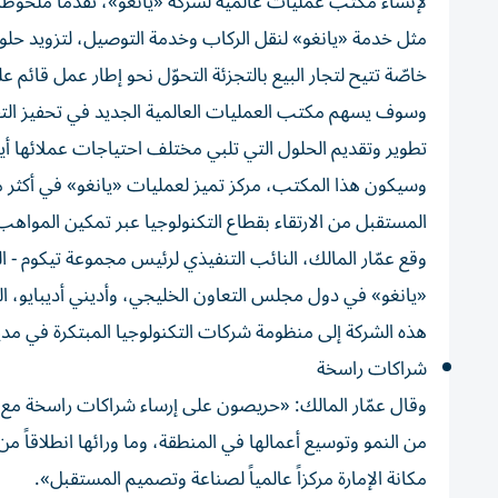
لإنشاء مكتب عمليات عالمية لشركة «يانغو»، تقدماً ملحوظ
مثل خدمة «يانغو» لنقل الركاب وخدمة التوصيل، لتزويد حلول
خاصّة تتيح لتجار البيع بالتجزئة التحوّل نحو إطار عمل قائم ع
وسوف يسهم مكتب العمليات العالمية الجديد في تحفيز التقدّم
تطوير وتقديم الحلول التي تلبي مختلف احتياجات عملائها أين
المستقبل من الارتقاء بقطاع التكنولوجيا عبر تمكين المواهب
وقع عمّار المالك، النائب التنفيذي لرئيس مجموعة تيكوم - الق
«يانغو» في دول مجلس التعاون الخليجي، وأديني أديبايو، ال
هذه الشركة إلى منظومة شركات التكنولوجيا المبتكرة في مدي
شراكات راسخة
وقال عمّار المالك: «حريصون على إرساء شراكات راسخة مع أه
مكانة الإمارة مركزاً عالمياً لصناعة وتصميم المستقبل».