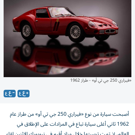
«فيراري 250 جي تي أو» - طراز 1962
أصبحت سيارة من نوع «فيراري 250 جي تي أو» من طراز عام
1962 ثاني أغلى سيارة تباع في المزادات على الإطلاق في
العالم، إذ تمت ترسيتها خلال مزاد أقيم في نيويورك الاثنين لقاء