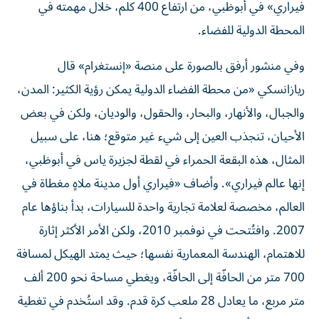
فيراري» في أبوظبي، من ارتفاع 400 كلم، خلال مهمته في
المحطة الدولية للفضاء.
وفي منشور أرفق بالصورة على منصة «إنستغرام» قال
ريازانسكي «من محطة الفضاء الدولية يمكن رؤية الكثير: المدن،
والجبال، والأنهار، والبحار، والحقول، والوديان، ولكن في بعض
الأحيان، تنجذب العين إلى شيء غير متوقع؛ هنا، على سبيل
المثال، هذه البقعة الحمراء في لقطة لجزيرة ياس في أبوظبي،
إنها عالم فيراري». وأضاف «فيراري أول مدينة ملاهٍ مغطاة في
العالم، مخصصة لعلامة تجارية واحدة للسيارات، بدأ بناؤها عام
2007. وافتُتحت في نوفمبر 2010، ولكن الأمر الأكثر إثارة
للاهتمام، الهندسة المعمارية نفسها؛ حيث يمتد الهيكل لمسافة
700 متر من الحافّة إلى الحافّة، ويغطي مساحة نحو 200 ألف
متر مربع، ما يعادل 28 ملعب كرة قدم. وقد استُخدم في تغطية