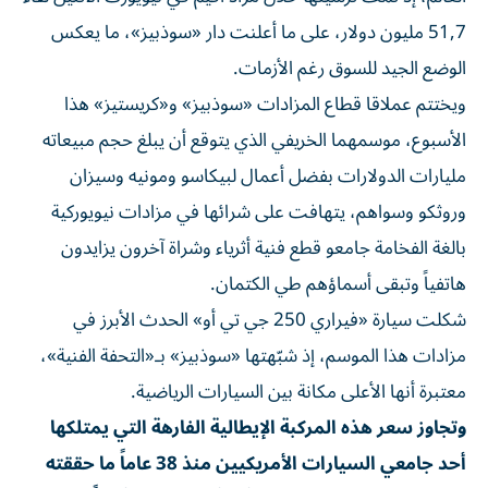
51,7 مليون دولار، على ما أعلنت دار «سوذبيز»، ما يعكس
الوضع الجيد للسوق رغم الأزمات.
ويختتم عملاقا قطاع المزادات «سوذبيز» و«كريستيز» هذا
الأسبوع، موسمهما الخريفي الذي يتوقع أن يبلغ حجم مبيعاته
مليارات الدولارات بفضل أعمال لبيكاسو ومونيه وسيزان
وروثكو وسواهم، يتهافت على شرائها في مزادات نيويوركية
بالغة الفخامة جامعو قطع فنية أثرياء وشراة آخرون يزايدون
هاتفياً وتبقى أسماؤهم طي الكتمان.
شكلت سيارة «فيراري 250 جي تي أو» الحدث الأبرز في
مزادات هذا الموسم، إذ شبّهتها «سوذبيز» بـ«التحفة الفنية»،
معتبرة أنها الأعلى مكانة بين السيارات الرياضية.
وتجاوز سعر هذه المركبة الإيطالية الفارهة التي يمتلكها
أحد جامعي السيارات الأمريكيين منذ 38 عاماً ما حققته