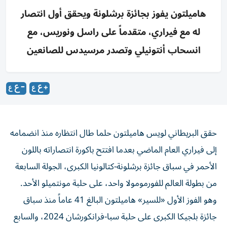
هاميلتون يفوز بجائزة برشلونة ويحقق أول انتصار
له مع فيراري، متقدماً على راسل ونوريس، مع
انسحاب أنتونيلي وتصدر مرسيدس للصانعين
حقق البريطاني لويس هاميلتون حلما طال انتظاره منذ انضمامه
إلى فيراري العام الماضي بعدما افتتح باكورة انتصاراته باللون
الأحمر في سباق جائزة برشلونة-كتالونيا الكبرى، الجولة السابعة
من بطولة العالم للفورمومولا واحد، على حلبة مونتميلو الأحد.
وهو الفوز الأول «للسير» هاميلتون البالغ 41 عاماً منذ سباق
جائزة بلجيكا الكبرى على حلبة سبا-فرانكورشان 2024، والسابع
في برشلونة ليفض شراكته مع الأسطورة الألماني ميكايل