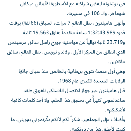
شوماخر، والـ 106 في مسيرته.
وأنهى هاميلتون، بطل العالم 7 مرات، السباق (66 لفة) بوقت
قدره 1:32:43.989 ساعة متقدماً بفارق 19.563 ثانية
و23.719 ثانية توالياً عن مواطنيه جورج راسل سائق مرسيدس
الذي انطلق من المركز الأول، ولاندو نوريس، بطل العالم، سائق
ماكلارين.
وهي أول منصة تتويج بريطانية بالخالص منذ سباق جائزة
الولايات المتحدة الكبرى عام 1968.
قال هاميلتون عبر جهاز الاتصال اللاسلكي للفريق «لقد
ساعدتموني كثيراًً في تحقيق هذا الحلم، ولا أجد كلمات كافية
لأشكركم».
وأضاف «إلى الجماهير، شكراً لكم لأنكم ذكّرتموني بهويتي. ما
كنت لأحقق هذا من دونكم».