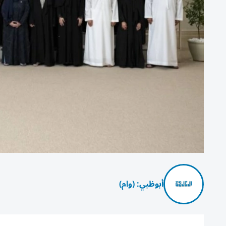
أبوظبي: (وام)