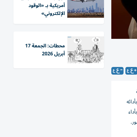
أمريكية بـ «الوقود
الإلكتروني»
محطات: الجمعة 17
أبريل 2026
دائه
أداء
ر.