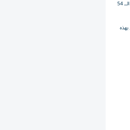
استقبل صاحب السمو الشيخ محمد بن زايد آل نهيان، رئيس الدولة «حفظه الله»، فريق عمل تنظيم الاحتفال الرسمي بعيد الاتحاد الــ 54
 بهذه