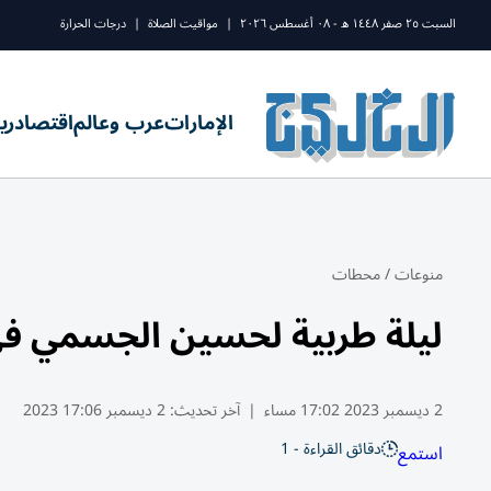
السبت ٢٥ صفر ١٤٤٨ ه - ٠٨ أغسطس ٢٠٢٦
|
مواقيت الصلاة
|
درجات الحرارة
الإمارات
عرب وعالم
اقتصاد
ري
منوعات
/
محطات
ليلة طربية لحسين الجسمي في 
2 ديسمبر 2023 17:02 مساء
|
آخر تحديث:
2 ديسمبر 17:06 2023
دقائق القراءة - 1
استمع