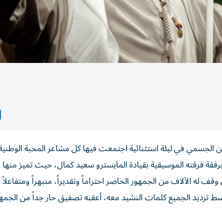
 الاتحاد الـ52، أبدع الفنان حسين الجسمي في ليلة استثنائية اجتمعت فيها كل مشاعر المحبة الوطنية
رفقة فرقته الموسيقية بقيادة المايسترو سعيد كمال، حيث تميز منها بأ
وقف له الآلاف من الجمهور الحاضر احتراماً وتقديراً، منبهراً ومتفاعلاً ب
ط ترديد الجميع كلمات النشيد معه، أعقبه تصفيق حار جداً من الجمهو