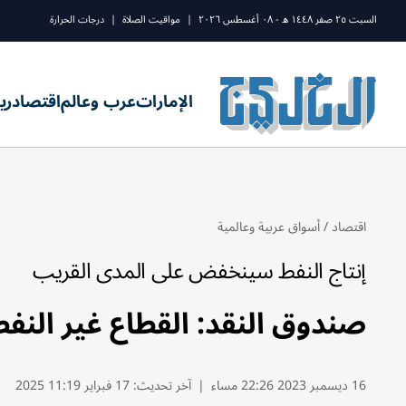
السبت ٢٥ صفر ١٤٤٨ ه - ٠٨ أغسطس ٢٠٢٦
|
مواقيت الصلاة
|
درجات الحرارة
الإمارات
عرب وعالم
اقتصاد
ري
اقتصاد
/
أسواق عربية وعالمية
إنتاج النفط سينخفض على المدى القريب
صندوق النقد: القطاع غير النف
16 ديسمبر 2023 22:26 مساء
|
آخر تحديث:
17 فبراير 11:19 2025