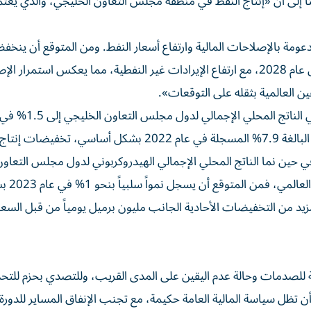
اً إلى أن «إنتاج النفط في منطقة مجلس التعاون الخليجي، والذي يعت
عومة بالإصلاحات المالية وارتفاع أسعار النفط. ومن المتوقع أن ينخف
الأولي غير النفطي إلى 24% من إجمالي الناتج المحلي بحلول عام 2028، مع ارتفاع الإيرادات غير النفطية، مما يعكس است
قين العالمية بثقله على التوقعات».
وتابع: «ستؤدي تخفيضات إنتاج النفط إلى خفض نمو إجمالي الناتج المحلي ال
2023. ويعكس تباطؤ النمو الإجمالي من النسبة الاستثنائية البالغة 7.9% المسجلة في عام 2022 بشكل أساسي، 
 في حين نما الناتج المحلي الإجمالي الهيدروكربوني لدول مجلس التعاو
الخليجي بنسبة 7.8% في عام 2022 مد
زيد من التخفيضات الأحادية الجانب مليون برميل يومياً من قبل السعو
 للصدمات وحالة عدم اليقين على المدى القريب، وللتصدي بحزم للتح
 تظل سياسة المالية العامة حكيمة، مع تجنب الإنفاق المساير للدورة