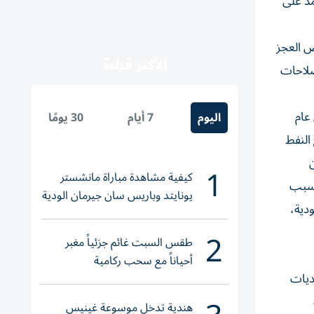
مد على
ض العجز
الأكثر قراءة
مرار الإصلاحات
إجمالي لدول مجلس التعاون الخليجي إلى 1.5% في عام
اليوم
7 أيام
30 يومًا
تخفيضات إنتاج النفط
ن
1
كيفية مشاهدة مباراة مانشستر
عوماً بالزخم الدوري العالمي، فمن المتوقع أن يسجل نمواً سلبياً بنحو 1% في عام 2023 بسبب
يونايتد وباريس سان جيرمان الودية
دية،
والقنوات الناقلة
2
طقس السبت غائم جزئياً مغبر
أحياناً مع سحب ركامية
ديات
هندية تدخل موسوعة غينيس