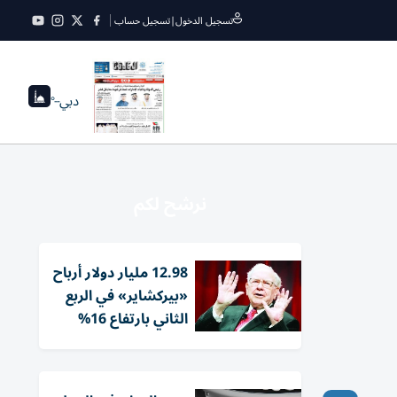
تسجيل الدخول
|
تسجيل حساب
دبي
--°
نرشح لكم
12.98 مليار دولار أرباح
«بيركشاير» في الربع
الثاني بارتفاع 16%