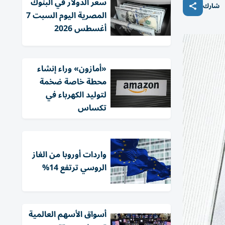
سعر الدولار في البنوك
شارك
المصرية اليوم السبت 7
أغسطس 2026
«أمازون» وراء إنشاء
محطة خاصة ضخمة
لتوليد الكهرباء في
تكساس
واردات أوروبا من الغاز
الروسي ترتفع 14%
أسواق الأسهم العالمية