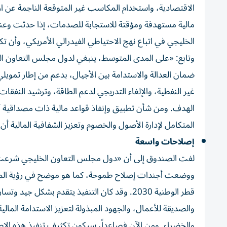
الاقتصادية، واستخدام المكاسب غير المتوقعة الناجمة عن ارتف
مالية مستهدفة ومؤقتة للاستجابة للصدمات، إذا حدثت وعن
الخليجي في اتباع نهج الاحتياطي الفيدرالي الأمريكي، وأن ت
وتابع: «على المدى المتوسط، ينبغي لدول مجلس التعاون ال
ضمان العدالة والاستدامة بين الأجيال، بدعم من إطار تمويلي
غير النفطية، والإلغاء التدريجي لدعم الطاقة، وترشيد النفقا
الهدف. ومن شأن تطبيق وإنفاذ قواعد مالية ذات مصداقية أن
المتكامل لإدارة الأصول والخصوم وتعزيز الشفافية المالية 
إصلاحات واسعة
لفت الصندوق إلى أن «دول مجلس التعاون الخليجي شرعت ف
قطر الوطنية 2030. وقد كان التنفيذ يتقدم بشكل
والصديقة للأعمال، والجهود المبذولة لتعزيز الاستدامة المالي
والخضراء. ومن الآن فصاعداً، سيكون تكثيف تنفيذ هذه الإصلاح