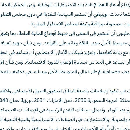
اع أسعار النفط لإعادة بناء الاحتياطيات الوقائية. ومن الممكن اتخاذ ت
دما تحدث. وينبغي أن تستمر السياسة النقدية في دول مجلس التعاو
كون مصحوبة بمراقبة وثيقة لمخاطر الاستقرار المالي».
خليجي أن تستمر في السعي إلى ضبط أوضاع المالية العامة، بما يتفق
 متوسط الأجل جدير بالثقة وقائم على القواعد. ومن شأن جهود تعبئة ا
ت مع زيادة كفاءتها، وتعزيز شبكات الأمان الاجتماعي أن تساعد في تحق
 يساعد في الحد من مسايرة الإنفاق للدورة الاقتصادية. ومن شأن الإ
أن يعزز مصداقية الإطار المالي المتوسط الأجل ويساعد في تخفيف المخ
ي تنفيذ إصلاحات واسعة النطاق لتحقيق التحول الاجتماعي والاقت
 جيد وتسارع بعد الوباء. وتتمثل مجالات التقدم الرئيسية في الإصلاحات الاجتماع
ة والمرونة، والاستثمارات في الصناعات الاستراتيجية والبنية التحتية ال
ات أمراً بالغ الأهمية لتعزيز الإنتاجية، وتنويع الاقتصادات، والاستع