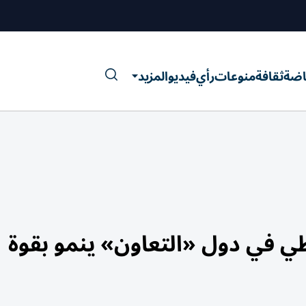
اضة
ثقافة
منوعات
رأي
فيديو
المزيد
طي في دول «التعاون» ينمو بقوة