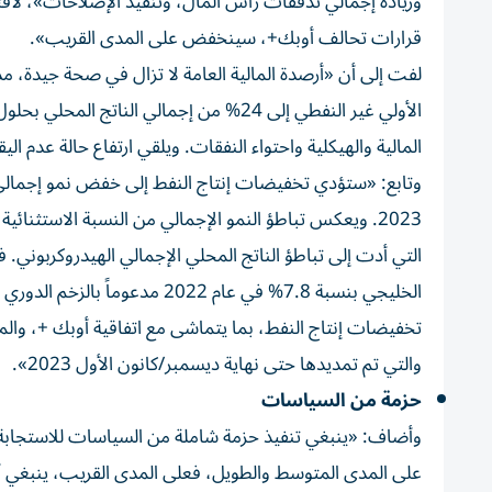
وزيادة إجمالي تدفقات رأس المال، وتنفيذ الإصلاحات»، لافت
قرارات تحالف أوبك+، سينخفض على المدى القريب».
لفت إلى أن «أرصدة المالية العامة لا تزال في صحة جيدة، مد
المالية والهيكلية واحتواء النفقات. ويلقي ارتفاع حالة عدم الي
التي أدت إلى تباطؤ الناتج المحلي الإجمالي الهيدروكربوني.
تخفيضات إنتاج النفط، بما يتماشى مع اتفاقية أوبك +، والم
والتي تم تمديدها حتى نهاية ديسمبر/كانون الأول 2023».
حزمة من السياسات
وأضاف: «ينبغي تنفيذ حزمة شاملة من السياسات للاستجابة
على المدى المتوسط والطويل، فعلى المدى القريب، ينبغي أن