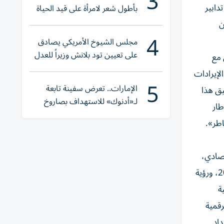
3
دابير
بأطول شعر لامرأة على قيد الحياة
ن
4
مجلس الشيوخ الأمريكي يصادق
على تعيين تود بلانش وزيراً للعدل
 مع
لإيرادات
5
الإمارات.. تعرض سفينة تابعة
يق هذا
لـ«أدنوك» للاستهداف بصاروخ
طار
أثناء عبورها «هرمز»
اطر».
صادي،
ووضعت أجندات إصلاح طموحة، كما هو موضح في رؤية المملكة العربية السعودية 2030، نحن الإمارات 2031، ورؤية عمان 2040، ورؤية
ية
رقمية
داد