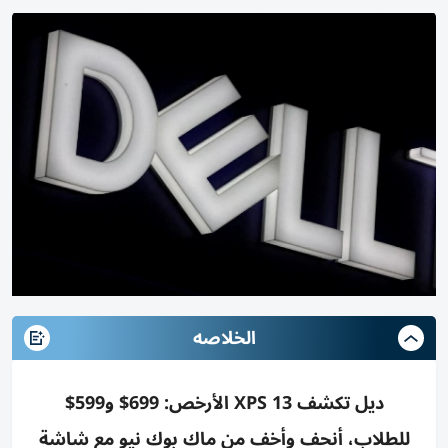
الخلاصه
ديل تكشف XPS 13 الأرخص: 699$ و599$
للطلاب، أنحف وأخف من ماك بوك نيو مع شاشة