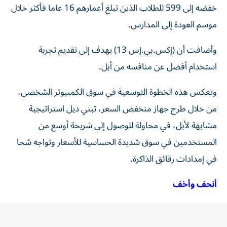
موسم العودة إلى المدارس.
وأضافت أن (إكس.بي.إس 13) يهدف إلى تقديم تجربة
استخدام أفضل عن منافسه من أبل.
وتعكس هذه الخطوة التوسعية ‌في سوق الكمبيوتر الشخصي،
من خلال طرح جهاز منخفض السعر، تبني ديل ⁠استراتيجية
مشابهة لأبل، في محاولة للوصول إلى شريحة أوسع من
المستخدمين في سوق شديدة الحساسية للأسعار وتواجه شحا
في إمدادات رقائق الذاكرة.
أنحف وأخف
وأكدت ديل أن (إكس.بي.إس 13) سيكون أنحف وأخف جهاز
في فئته، إذ يقل وزنه بنحو نصف رطل عن ماك بوك نيو، إلى