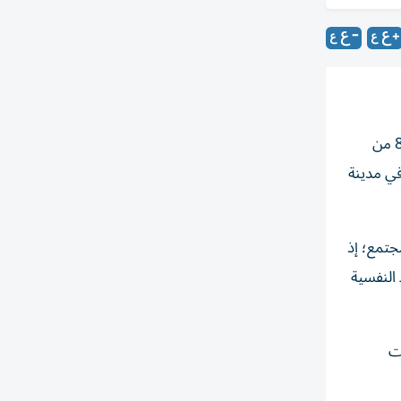
تستعد السينما اللبنانية لحضور جديد على الساحة العالمية من خلال فيلم «غضب» الذي اختير للمشاركة ضمن فعاليات الدورة الـ83 من
 السينمائي الدولي، أحد أعرق المهرجانات السينمائية في العالم، المقرر إقامته من 2 إلى 12 سبتمبر/أيلول 2026 في مدينة
جتمع؛ إذ
النفسية
ات