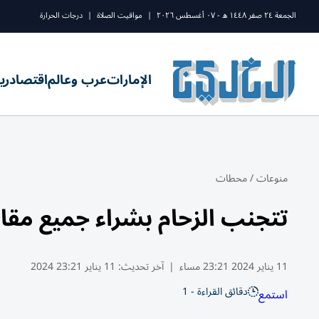
الجمعة ٢٤ صفر ١٤٤٨ ه - ٠٧ أغسطس ٢٠٢٦
|
مواقيت الصلاة
|
درجات الحرارة
الإمارات
عرب وعالم
اقتصاد
ري
منوعات
/
محطات
تتجنب الزحام بشراء جميع مقا
11 يناير 2024 23:21 مساء
|
آخر تحديث:
11 يناير 23:21 2024
دقائق القراءة - 1
استمع