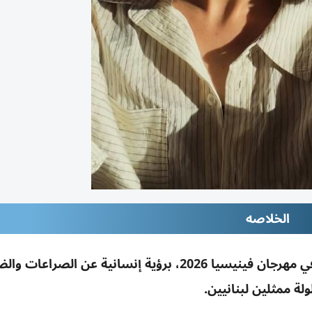
الخلاصه
فيلم «غضب» للمخرج مارك سلامة يمثل لبنان في مهرجان فينيسيا 2026، برؤية إنسانية عن الص
لة ممثلين لبنانيين.