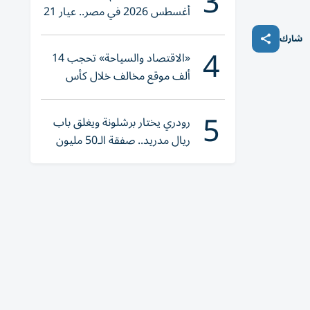
3
أغسطس 2026 في مصر.. عيار 21
يقترب من هذا الرقم
شارك
4
«الاقتصاد والسياحة» تحجب 14
ألف موقع مخالف خلال كأس
العالم 2026
5
رودري يختار برشلونة ويغلق باب
ريال مدريد.. صفقة الـ50 مليون
يورو تقترب