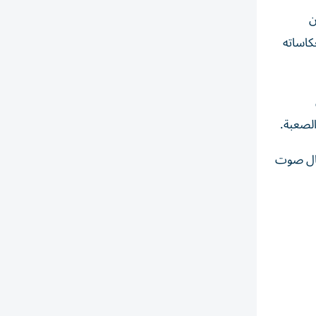
ن
كاساته
الصعبة.
صال صوت