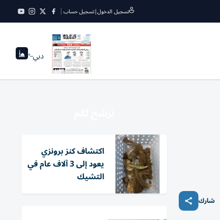
تسجيل الدخول
|
تسجيل حساب
دبي
--°
نرشح لكم
اكتشاف كنز برونزي
يعود إلى 3 آلاف عام في
التشيك
شارك