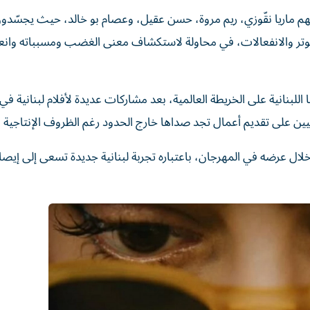
م ماريا نقّوزي، ريم مروة، حسن عقيل، وعصام بو خالد، حيث يجسّدو
تر والانفعالات، في محاولة لاستكشاف معنى الغضب ومسبباته وانع
لبنانية على الخريطة العالمية، بعد مشاركات عديدة لأفلام لبنانية في
يين على تقديم أعمال تجد صداها خارج الحدود رغم الظروف الإنتاجية 
لال عرضه في المهرجان، باعتباره تجربة لبنانية جديدة تسعى إلى إي