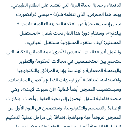
الدفيئة، وحماية الحياة البرية التي تعتمد على الظلام الطبيعي.
ويعد هذا المعرض، الذي تنظمه شركة «ميسي فرانكفورت
ميدل إيست»، جزءاً من العلامة التجارية العالمية «لايت +
بيلدنج»، وستقام دورة هذا العام تحت شعار: «المستقبل
المستنير: كيف ستقود المسؤولية مستقبل المباني».
وتشمل أبرز فعاليات المعرض الأخرى: قمة المباني الذكية، التي
ستجمع بين المتخصصين في مجالات الحكومة والتطوير
والهندسة المعمارية والهندسة وإدارة المرافق والتكنولوجيا
والاستدامة، لمناقشة أبرز توجهات القطاع وأفضل الممارسات.
وسيستضيف المعرض أيضاً فعالية «إن سبوت لايت»، وهي
منصة تفاعلية تسهّل الوصول إلى نخبة العقول وأحدث ابتكارات
الإضاءة والتصميم والتكنولوجيا، وستتضمن في اليوم الأول من
المعرض عروضاً حية ومباشرة، إضافة إلى مراحل عملية التحكيم
لاختيار الفائز بفئة أفضل منتج في العام لجائزة «لايت ميدل