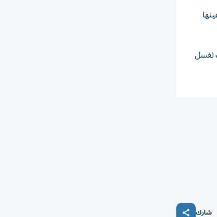
ينها
 لغسل
شارك