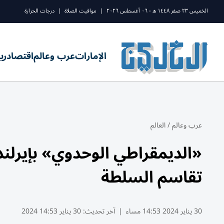
الخميس ٢٣ صفر ١٤٤٨ ه - ٠٦ أغسطس ٢٠٢٦
|
مواقيت الصلاة
|
درجات الحرارة
الإمارات
عرب وعالم
اقتصاد
ري
عرب وعالم
/
العالم
«الديمقراطي‭ ‬الوحدوي
تقاسم السلطة
30 يناير 2024 14:53 مساء
|
آخر تحديث:
30 يناير 14:53 2024