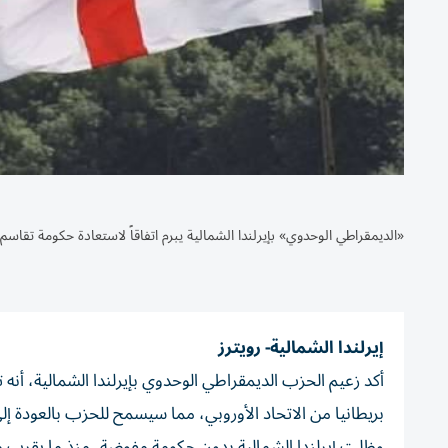
«الديمقراطي‭ ‬الوحدوي» بإيرلندا الشمالية يبرم اتفاقاً لاستعادة حكومة تقاسم السلطة
إيرلندا الشمالية- رويترز
أكد زعيم الحزب الديمقراطي الوحدوي بإيرلندا الشمالية، أنه
بريطانيا من الاتحاد الأوروبي، مما سيسمح للحزب بالعودة إل
وظلت إيرلندا الشمالية بدون حكومة مفوضة، منذ ما يقرب م