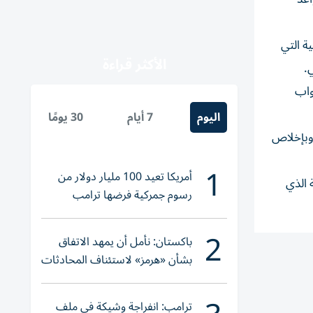
ة التي
الأكثر قراءة
واب
اليوم
7 أيام
30 يومًا
 وبإخلاص
1
أمريكا تعيد 100 مليار دولار من
 الذي
رسوم جمركية فرضها ترامب
2
باكستان: نأمل أن يمهد الاتفاق
بشأن «هرمز» لاستئناف المحادثات
بين واشنطن وطهران
ترامب: انفراجة وشيكة في ملف