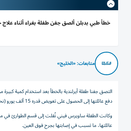
متابعات: «الخليج»
التصق جفنا طفلة أيرلندية بالخطأ بعد استخدام كمية كبيرة 
دفع عائلتها إلى الحصول على تعويض قدره 15 ألف يورو (نحو 12 ألف جنيه استرليني) بعد رفع دعوى قضائية.
وكانت الطفلة ساويرس فيني نُقلت إلى قسم الطوارئ في م
عائلتها، ما تسبب في إصابتها بجرح فوق العين.