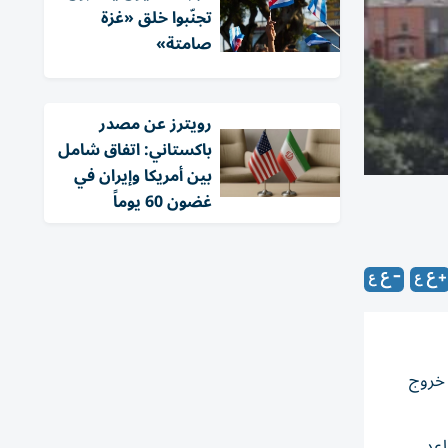
تجنّبوا خلق «غزة
صامتة»
‏رويترز عن مصدر
باكستاني: اتفاق شامل
بين أمريكا وإيران في
غضون 60 يوماً
 خروج
اعد