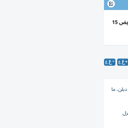
خطأ طبي بدبلن ألصق جفن طفلة بغراء أثناء علاج جرح، خضعت لجراحة وغسل عين وفقدت رموشاً وتلقت تعويض 15
دبلن، ما
زل