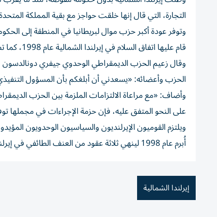
التجارة، التي قال إنها خلقت حواجز مع بقية المملكة المتحدة
وتوفر عودة أكبر حزب موال لبريطانيا في المنطقة إلى الحكوم
قام عليها اتفاق السلام في إيرلندا الشمالية عام 1998، كما تضع حداً لواحد من أصعب جوانب انسحاب بريطانيا من الاتحاد الأوروبي.
وقال زعيم الحزب الديمقراطي الوحدوي جيفري دونالدسون ف
الحزب وأعضائه: «يسعدني أن أبلغكم بأن المسؤول التنفيذي ل
وأضاف: «مع مراعاة الالتزامات الملزمة بين الحزب الديمقر
على النحو المتفق عليه، فإن حزمة الإجراءات في مجملها توفر 
ويلتزم القوميون الإيرلنديون والسياسيون الوحدويون المؤيد
أُبرم عام 1998 لينهي ثلاثة عقود من العنف الطائفي في إيرلندا الشمالية.
إيرلندا الشمالية