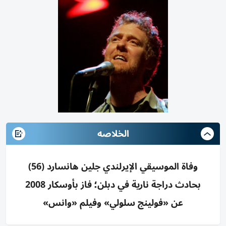
الخلاصه
وفاة الموسيقي الإيرلندي جلين هانسارد (56)
بحادث دراجة نارية في دبلن؛ فاز بأوسكار 2008
عن «فولينج سلولي» وفيلم «وانس»