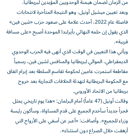
من الزمان لضمان هيمنة الوحدويين المؤيدين لبريطانيا.
ويعد تعيين ميشيل أونيل، وهو النتيجة المتأخرة لانتخابات
فاصلة عام 2022، أحدث علامة على صعود حزب «شين فين»
الذي يقول إن حلمه النهائي بأيرلندا الموحدة أصبح «على مسافة
قريبة».
ويأتي هذا التعيين في الوقت الذي أنهى فيه الحزب الوحدوي
الديمقراطي، الموالي لبريطانيا والمنافس لشين فين، رسمياً
مقاطعة استمرت عامين لحكومة تقاسم السلطة بعد إبرام اتفاق
مع الحكومة البريطانية لتهدئة الخلافات التجارية بعد خروج
بريطانيا من الاتحاد الأوروبي.
وقالت أونيل (47 عاماً) أمام البرلمان: «هذا يوم تاريخي يمثل
فجراً جديداً سأخدم الجميع على قدم المساواة، وسأكون رئيسة
وزراء للجميع». وأضافت: «أعبر عن أسفي على الأرواح التي
أزهقت خلال الصراع دون استثناء».