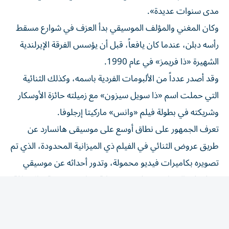
مدى سنوات عديدة».
وكان المغني والمؤلف الموسيقي بدأ العزف في شوارع مسقط
رأسه دبلن، عندما كان يافعاً، قبل أن يؤسس الفرقة الإيرلندية
الشهيرة «ذا فريمز» في عام 1990.
وقد أصدر عدداً من الألبومات الفردية ​باسمه، وكذلك الثنائية
التي حملت اسم «ذا سويل سيزون» مع ‌زميلته حائزة الأوسكار
وشريكته في بطولة فيلم «وانس» ماركيتا إرجلوفا.
تعرف الجمهور على نطاق أوسع على موسيقى هانسارد عن
⁠طريق عروض الثنائي في الفيلم ذي الميزانية المحدودة، الذي تم
تصويره بكاميرات فيديو محمولة، وتدور أحداثه عن موسيقي
يعزف في الشوارع ​يقع ‌في حب شابة مهاجرة تشيكية، بالإضافة
إلى أدائهما الثنائي ‌لأغنية «فولينج سلولي» (السقوط ببطء)
الحائزة أوسكار أفضل أغنية أصلية.
تضمن الفيلم عدداً من الأغاني الأخرى التي ألفها وأداها هانسارد