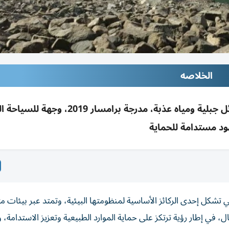
الخلاصه
محمية حتا الجبلية بدبي: تنوع بيولوجي نادر وموائل جبلية ومياه عذبة، مدرجة برامسار 19
د مستدامة للحماية
تشكل إحدى الركائز الأساسية لمنظومتها البيئية، وتمتد عبر بيئات م
، في إطار رؤية ترتكز على حماية الموارد الطبيعية وتعزيز الاستدامة،