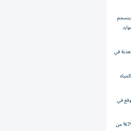
 ينسجم
وارد
لعذبة في
بالمياه
ث موقع في
وتكشف مؤشرات التنوع البيولوجي فيها، ثراءً طبيعياً لافتاً، إذ تضم 19% من إجمالي أنواع النباتات المسجلة في دولة الإمارات، و79% من