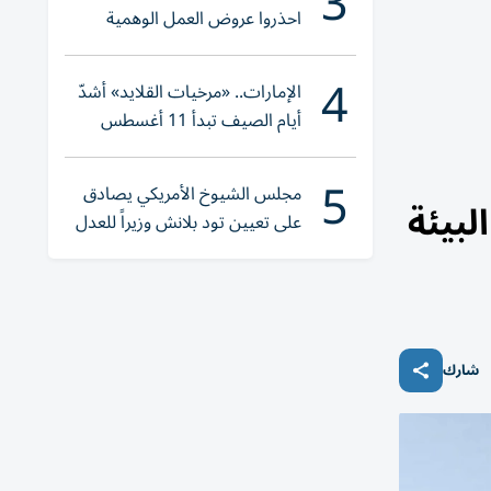
3
احذروا عروض العمل الوهمية
وتحققوا عبر «الباركود»
4
الإمارات.. «مرخيات القلايد» أشدّ
أيام الصيف تبدأ 11 أغسطس
5
مجلس الشيوخ الأمريكي يصادق
لبيئة
على تعيين تود بلانش وزيراً للعدل
شارك