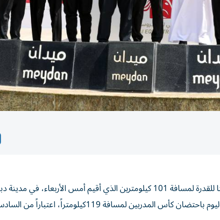
توجت الفارسة شما عبد العزيز الطواش بطلة لسباق كأس حتا للقدرة لمسافة 101 كيلومترين الذي أقيم أمس الأربعاء، 
للقدرة، والتي تختتم برنامج مسابقاتها لموسم 2023-2024 اليوم باحتضان كأس المدربين لمسافة 119كيلومتراً، اعتباراً من 