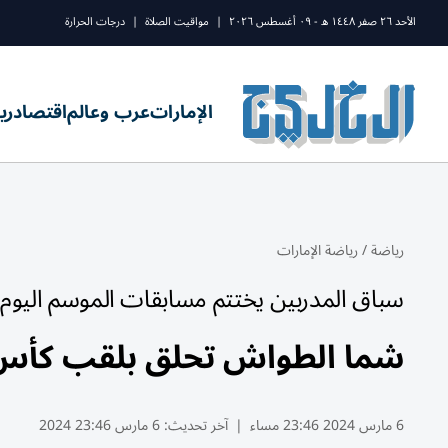
الأحد ٢٦ صفر ١٤٤٨ ه - ٠٩ أغسطس ٢٠٢٦
|
مواقيت الصلاة
|
درجات الحرارة
الإمارات
عرب وعالم
اقتصاد
ري
رياضة
/
رياضة الإمارات
سباق المدربين يختتم مسابقات الموسم اليوم
شما الطواش تحلق بلقب كأس ح
6 مارس 2024 23:46 مساء
|
آخر تحديث:
6 مارس 23:46 2024