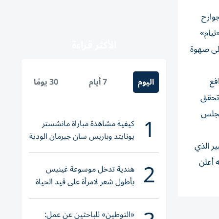
وارح
 «تيام»
الأكثر قراءة
رانسيسكو الذي جاء في المركز الثالث بزمن 3:29:52 ساعة على صهوة
فع
اليوم
7 أيام
30 يومًا
 تحقق
مجلس
1
كيفية مشاهدة مباراة مانشستر
يونايتد وباريس سان جيرمان الودية
ير الذي
والقنوات الناقلة
2
 أعلن
هندية تدخل موسوعة غينيس
بأطول شعر لامرأة على قيد الحياة
«التوطين» للباحثين عن عمل: