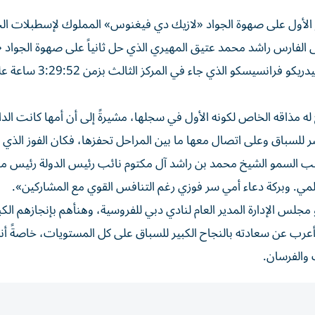
ز الأول على صهوة الجواد «لازيك دي فيغنوس» المملوك لإسطبلات الج
ه 3:28:10 ساعة، متفوقة على الفارس راشد محمد عتيق المهيري الذي حل ثانياً على صهوة الجواد
لإسطبلات «تي ان تي»، وسجل 3:29:47 ساعة، والفارس فيدريكو ف
ج له مذاقه الخاص لكونه الأول في سجلها، مشيرةً إلى أن أمها كانت الدا
شر للسباق وعلى اتصال معها ما بين المراحل تحفزها، فكان الفوز الذي
 السمو الشيخ محمد بن راشد آل مكتوم نائب رئيس الدولة رئيس 
عالمي. وبركة دعاء أمي سر فوزي رغم التنافس القوي مع المشاركين».
جلس الإدارة المدير العام لنادي دبي للفروسية، وهنأهم بإنجازهم الكب
رب عن سعادته بالنجاح الكبير للسباق على كل المستويات، خاصةً أنه
 والفرسان.