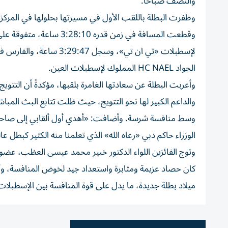
والنصف صباحاً.
وظفرت البطلة باللقب الأول في مسيرتها بحلولها في المرك
وقطعت المسافة في زمن قدر
الجواد HC NAEL المملوك لإسطبلات العين.
وأعربت البطلة عن سعادتها الغامرة بلقبها، مؤكدةً أن التتوي
والداعم الكبير لها نحو التتويج، حيث ظلت تتابع البث المبا
وسط منافسة شرسة. وأضافت: «أهدي أول ألقابي إلى صاحب
الوزراء حاكم دبي «رعاه الله» الذي تعلمنا منه الكثير كبطل 
وتوج الفائزين اللواء الدكتور خبير محمد عيسى العظب، عضو م
كان حصاد عزيمة ومثابرة واستعداد جيد لخوض المنافسة، وأع
ميلاد بطلة جديدة، ما يدل على قوة المنافسة بين الإسطبلات