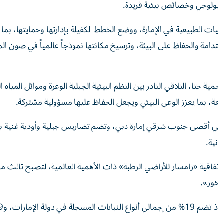
 بيولوجي وخصائص بيئية فريدة.
يات الطبيعية في الإمارة، ووضع الخطط الكفيلة بإدارتها وحمايتها، بما
دامة والحفاظ على البيئة، وترسيخ مكانتها نموذجاً عالمياً في صون الم
ة حتا، التلاقي النادر بين النظم البيئية الجبلية الوعرة وموائل المياه ا
عة، بما يعزز الوعي البيئي ويجعل الحفاظ عليها مسؤولية مشتركة.
د على مساحة 21.56 كيلومتر مربع في أقصى جنوب شرقي إمارة دبي، وتضم تضاريس جبلية وأودية غنية 
نية.
لي بإدراجها عام 2019 ضمن قائمة اتفاقية «رامسار للأراضي الرطبة» ذات الأهمية العالمية، لتصبح ثال
ور».