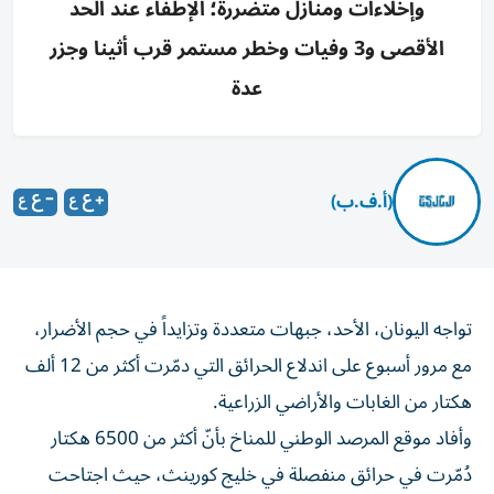
وإخلاءات ومنازل متضررة؛ الإطفاء عند الحد
الأقصى و3 وفيات وخطر مستمر قرب أثينا وجزر
عدة
(أ.ف.ب)
تواجه اليونان، الأحد، جبهات متعددة وتزايداً في حجم الأضرار،
مع مرور أسبوع على اندلاع الحرائق التي دمّرت أكثر من 12 ألف
هكتار من الغابات والأراضي الزراعية.
وأفاد موقع المرصد الوطني للمناخ بأنّ أكثر من 6500 هكتار
دُمّرت في حرائق منفصلة في خليج كورينث، حيث اجتاحت
قرية بورتو جيرمينو الساحلية الشهيرة بالقرب من أثينا.