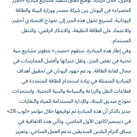
وجرى، خلال الزيارة، توقيع اتفاق لتنفيذ مشاريع مبادرة «الجزر
الخضراء» في اليونان بين شركة مصدر ووزارة البيئة والطاقة
اليونانية، لتسريع تحول هذه الجزر إلى نموذج اقتصادي أخضر،
وللاعتماد على الطاقة النظيفة، والابتكار الرقمي، والتنقل
المستدام.
وفي إطار هذه المبادرة، ستقوم «مصدر» بتطوير مشاريع بنية
تحتية في بعض الجزر، ونقل خبراتها وأفضل الممارسات في
مجال كفاءة الطاقة، ودعم جهود اليونان في تحقيق أهداف
المبادرة المتمثلة في زيادة استخدام الطاقة المتجددة في
قطاعات النقل والزراعة والسياحة والبنية التحتية، واستحداث
نموذج صديق للبيئة، والإدارة المستدامة للمياه والنفايات.
جدير بالذكر أن هذه المبادرة تم توقيعها خلال مؤتمر «كوب 28»
في ديسمبر/كانون الأول الماضي. وتأتي هذه الاتفاقية في
سياق التزام البلدين الصديقين بدعم العمل المناخي، وتعزيز