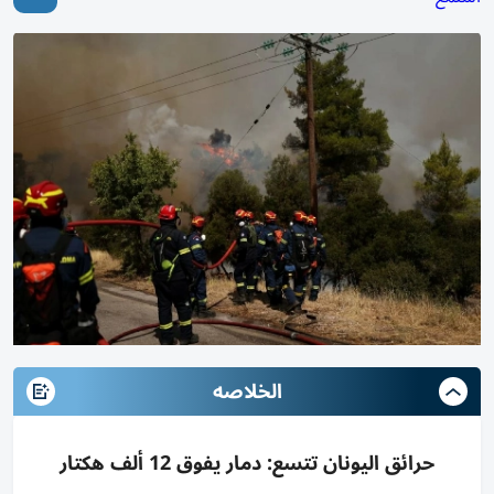
الخلاصه
حرائق اليونان تتسع: دمار يفوق 12 ألف هكتار