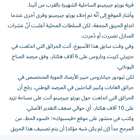
وأشار الموقع إلى أنّه تم إخلاء بورتو جيرمينو وقرى أخرى عندما
اندلع الحريق الجمعة، لكن السلطات المحلية أعلنت أنّ عشرات
المنازل تضررت أو دُمرت.
وفي وقت سابق هذا الأسبوع، أتت الحرائق التي اندلعت في
جزيرتي كريت وباروس على 6 آلاف هكتار، وفق مرصد المناخ
اليوناني.
لكن ثيودور جياناروس خبير الأرصاد الجوية المتخصص في
حرائق الغابات وكبير الباحثين في المرصد الوطني، رجّح أن
الحرائق التي اندلعت حول بورتو جيرمينو أتت على مساحة تزيد
على 10 آلاف هكتار، أي حوالي ضعف التقدير الأصلي.
وكتب في منشور على موقع «فيسبوك»: «لسوء الحظ، من
المرجح جداً (إن لم يكن شبه مؤكد) أن يتم تصنيف هذا الحريق
تحديداً على أنه حريق هائل».