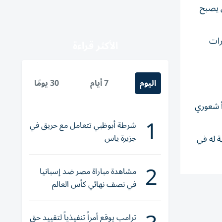
اشينغ ميدوز أن يصبح
رات
الأكثر قراءة
اليوم
7 أيام
30 يومًا
أ شعوري
1
شرطة أبوظبي تتعامل مع حريق في
جزيرة ياس
 نهائية له في
2
مشاهدة مباراة مصر ضد إسبانيا
في نصف نهائي كأس العالم
لناشئات اليد 2026
ترامب يوقع أمراً تنفيذياً لتقييد حق