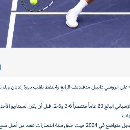
ه على الروسي دانييل مدفيديف الرابع واحتفظ بلقب دورة إنديان ويلز ل
وسبق للاعبين أن تواجها في نهائي العام الماضي حين خرج الإسباني البالغ 20 عاماً منتصراً 6-3 و6-2، قبل أن يكرر ا
هات.
ودخل ألكاراس أولى دورات الماسترز الألف نقطة للموسم بسجل متواضع في 2024 حيث حقق ستة انتصارات فقط من أصل تس