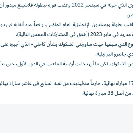
مباريات، لكنه بدا أنه استعاد في إنديان ويلز شيئاً من المستوى الذي خوله في سبتمبر 2022 وعقب فوزه ببطولة فل
قب بطولة ويمبلدون الإنجليزية العام الماضي، رافعاً عدد ألقابه في دو
مشاركات الخمس التالية).
سبوع الذي سبقها حيث ساورتني الشكوك بشأن كاحلي» الذي أجبره على
 جانيرو البرازيلية.
ير من الشكوك. لكن ما أن دخلت أرضية الملعب في الدور الأول، حتى بد
ورفع الإسباني الشاب عدد ألقابه الإجمالية إلى 13 من أصل 17 مباراة نهائية، حارماً مدفيديف من لقبه السابع في عاشر مباراة
راة نهائية.