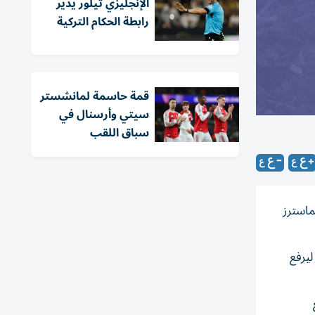
الإنجليزي تيلور يدير
رابطة الحكام التركية
قمة حاسمة لمانشستر
سيتي وأرسنال في
سباق اللقب
ماسترز
لسيناريو الأحد ليرفع
ع