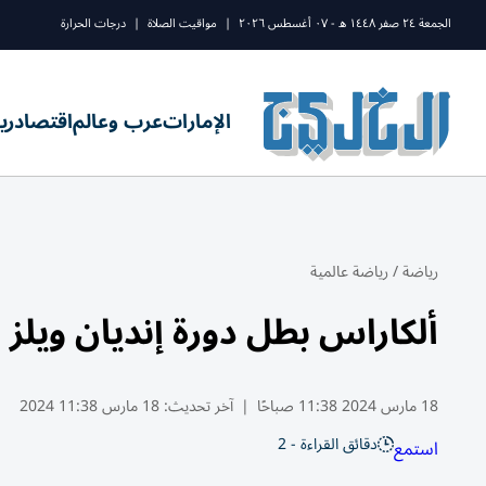
الجمعة ٢٤ صفر ١٤٤٨ ه - ٠٧ أغسطس ٢٠٢٦
|
مواقيت الصلاة
|
درجات الحرارة
الإمارات
عرب وعالم
اقتصاد
ري
رياضة
/
رياضة عالمية
ألكاراس بطل دورة إنديان ويلز
18 مارس 2024 11:38 صباحًا
|
آخر تحديث:
18 مارس 11:38 2024
دقائق القراءة - 2
استمع