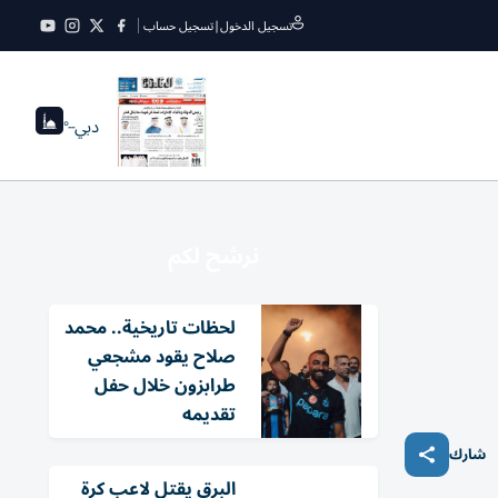
تسجيل الدخول
|
تسجيل حساب
دبي
--°
نرشح لكم
لحظات تاريخية.. محمد
صلاح يقود مشجعي
طرابزون خلال حفل
تقديمه
شارك
البرق يقتل لاعب كرة