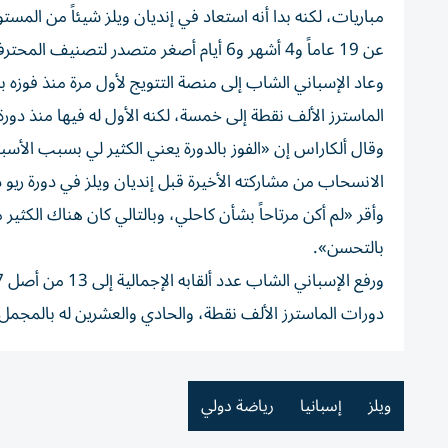
عن 19 عاماً و4 أشهر و6 أيام أصغر متصدر لتصنيف المحترفين.
وعاد الإسباني الشاب إلى منصة التتويج لأول مرة منذ فوزه بل
الماسترز الألف نقطة إلى خمسة، لكنه الأول له فيها منذ دورة مدريد في مايو 2023 (أخفق في ال
وقال ألكاراس إن «الفوز بالدورة يعني الكثير لي بسبب الأ
الانسحاب من مشاركته الأخيرة قبل إنديان ويلز في دورة ريو دي
وأقر «لم أكن مرتاحاً بشأن كاحلي، وبالتالي كان هناك الكث
بالتحسن».
دورات الماسترز الألف نقطة، والحادي والعشرين له بالمجمل من أصل 38 مبا
ويلز
إسبانيا
رياضة دولي