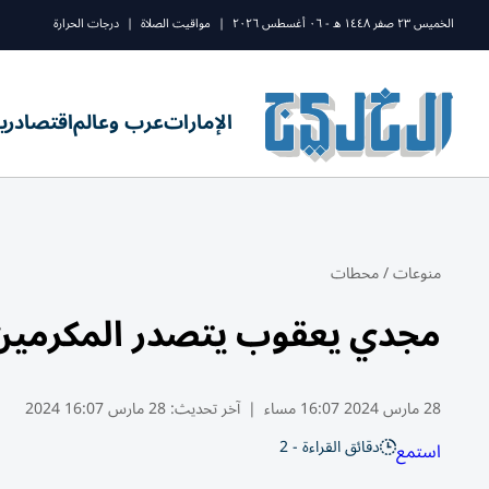
الخميس ٢٣ صفر ١٤٤٨ ه - ٠٦ أغسطس ٢٠٢٦
|
مواقيت الصلاة
|
درجات الحرارة
الإمارات
عرب وعالم
اقتصاد
ري
منوعات
/
محطات
مجدي يعقوب يتصدر المكرمين
28 مارس 2024 16:07 مساء
|
آخر تحديث:
28 مارس 16:07 2024
دقائق القراءة - 2
استمع