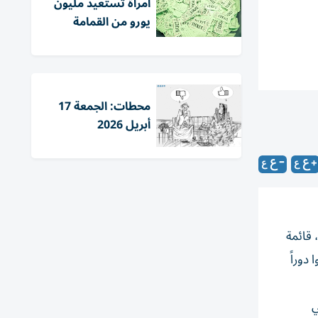
امرأة تستعيد مليون
يورو من القمامة
محطات: الجمعة 17
أبريل 2026
 قائمة
دوراً
ي