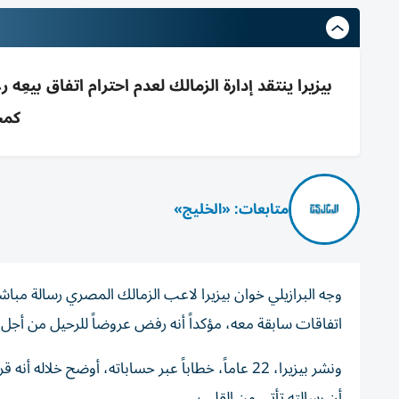
بيزيرا ينتقد إدارة الزمالك لعدم احترام اتفاق بي
كمخ
متابعات: «الخليج»
وجه البرازيلي خوان بيزيرا لاعب الزمالك المصري رسالة مباشرة
اتفاقات سابقة معه، مؤكداً أنه رفض عروضاً للرحيل من أج
ونشر بيزيرا، 22 عاماً، خطاباً عبر حساباته، أوضح 
أن رسالته تأتي من القلب.