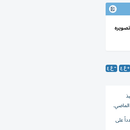
تصويره
يذ
الماضي.
دداً على