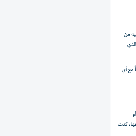
يه من
الذي
 أبداً مع أي
و
عها، كنت