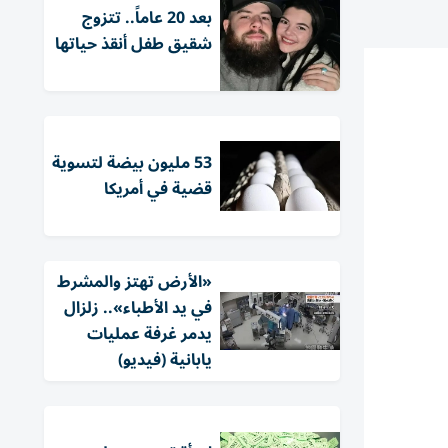
بعد 20 عاماً.. تتزوج
شقيق طفل أنقذ حياتها
53 مليون بيضة لتسوية
قضية في أمريكا
«الأرض تهتز والمشرط
في يد الأطباء».. زلزال
يدمر غرفة عمليات
يابانية (فيديو)