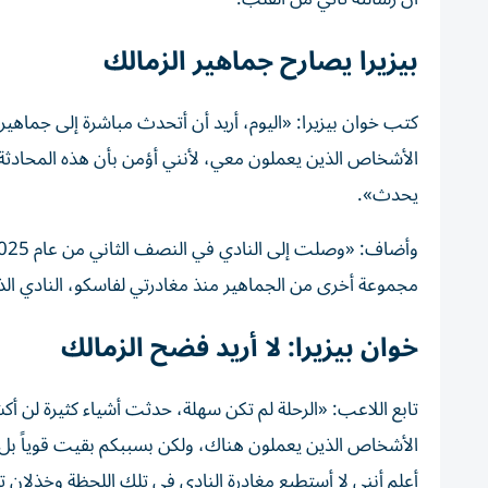
بيزيرا يصارح جماهير الزمالك
كتب خوان بيزيرا: «اليوم، أريد أن أتحدث مباشرة إلى جماهير
الأشخاص الذين يعملون معي، لأنني أؤمن بأن هذه المحادثة 
يحدث».
مجموعة أخرى من الجماهير منذ مغادرتي لفاسكو، النادي ا
خوان بيزيرا: لا أريد فضح الزمالك
تابع اللاعب: «الرحلة لم تكن سهلة، حدثت أشياء كثيرة لن أك
الأشخاص الذين يعملون هناك، ولكن بسببكم بقيت قوياً بل 
أعلم أنني لا أستطيع مغادرة النادي في تلك اللحظة وخذلان ت