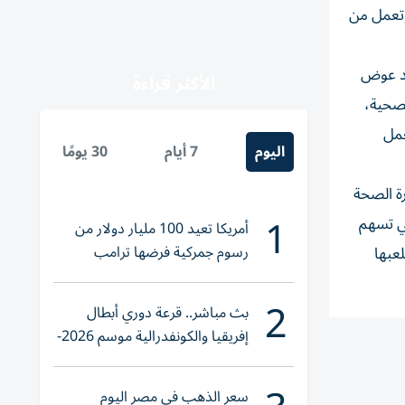
وتعمل من
مد عوض
الأكثر قراءة
لصحية،
عمل
اليوم
7 أيام
30 يومًا
رة الصحة
1
تي تسهم
أمريكا تعيد 100 مليار دولار من
رسوم جمركية فرضها ترامب
عبها
2
بث مباشر.. قرعة دوري أبطال
إفريقيا والكونفدرالية موسم 2026-
2027
سعر الذهب في مصر اليوم