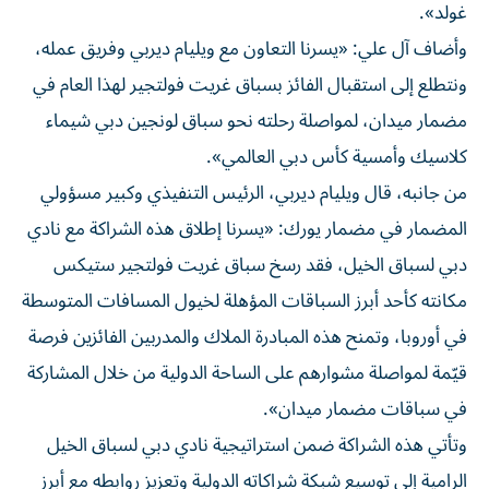
غولد».
وأضاف آل علي: «يسرنا التعاون مع ويليام ديربي وفريق عمله،
ونتطلع إلى استقبال الفائز بسباق غريت فولتجير لهذا العام في
مضمار ميدان، لمواصلة رحلته نحو سباق لونجين دبي شيماء
كلاسيك وأمسية كأس دبي العالمي».
من جانبه، قال ويليام ديربي، الرئيس التنفيذي وكبير مسؤولي
المضمار في مضمار يورك: «يسرنا إطلاق هذه الشراكة مع نادي
دبي لسباق الخيل، فقد رسخ سباق غريت فولتجير ستيكس
مكانته كأحد أبرز السباقات المؤهلة لخيول المسافات المتوسطة
في أوروبا، وتمنح هذه المبادرة الملاك والمدربين الفائزين فرصة
قيّمة لمواصلة مشوارهم على الساحة الدولية من خلال المشاركة
في سباقات مضمار ميدان».
وتأتي هذه الشراكة ضمن استراتيجية نادي دبي لسباق الخيل
الرامية إلى توسيع شبكة شراكاته الدولية وتعزيز روابطه مع أبرز