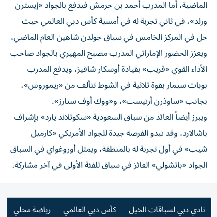
الماضية، أما المدرب أحمد بن حرمش فيدفع بالجواد «إيسترن
ورلد»، في ثاني تجربة له في أمسية كأس دبي العالمي حيث
حل في المركز الخامس في سباق جولدن شاهين العام الماضي،
ويعزز الحضور الإماراتي المدرب مصبح المهيري بالجواد صاحب
الأداء القوي «قريب» بقيادة أوسكار شافيز، ويدفع المدرب
بوبات سيمار بقوة ثلاثية في الشوط تتألف من «ريموروس»،
بجانب «ساوذرن أرتيست»، و«ووك أوف ستارز».
ويبرز أيضاً العائد من سباق السعودية «سكوتلاند يارد» بإشراف
باشالارد، وقد تبدو الفرصة جيدة للجواد الأمريكي «كارميل
شيب» في أول تجربة له بالمنطقة، ويمثل أوروغواي في السباق
الجواد «باتشولي» الفائز في سباق للفئة الأولى في آخر مشاركة.
نادي دبي لسباقات الخيل
كأس دبي العالمي
رياضة محلي