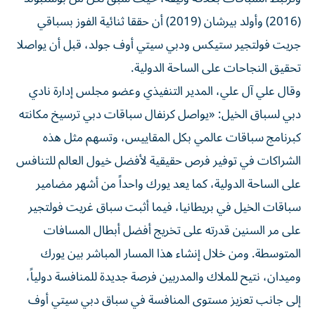
(2016) وأولد بيرشان (2019) أن حققا ثنائية الفوز بسباقي
جريت فولتجير ستيكس ودبي سيتي أوف جولد، قبل أن يواصلا
تحقيق النجاحات على الساحة الدولية.
وقال علي آل علي، المدير التنفيذي وعضو مجلس إدارة نادي
دبي لسباق الخيل: «يواصل كرنفال سباقات دبي ترسيخ مكانته
كبرنامج سباقات عالمي بكل المقاييس، وتسهم مثل هذه
الشراكات في توفير فرص حقيقية لأفضل خيول العالم للتنافس
على الساحة الدولية، كما يعد يورك واحداً من أشهر مضامير
سباقات الخيل في بريطانيا، فيما أثبت سباق غريت فولتجير
على مر السنين قدرته على تخريج أفضل أبطال المسافات
المتوسطة. ومن خلال إنشاء هذا المسار المباشر بين يورك
وميدان، نتيح للملاك والمدربين فرصة جديدة للمنافسة دولياً،
إلى جانب تعزيز مستوى المنافسة في سباق دبي سيتي أوف