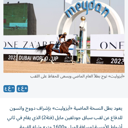
«آيزوليت» توج بطلاً العام الماضي ويسعى للحفاظ على اللقب
يعود بطل النسخة الماضية «آيزوليت» بإشراف دووج واتسون
للدفاع عن لقب سباق جودلفين مايل (فئة2) الذي يقام في ثاني
أشواط الأمسية لمسافة الميل «1600 متر» وتبلغ القيمة