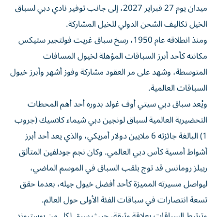
ميدان يوم 27 فبراير 2027، إلى جانب توفير نادي دبي لسباق
الخيل تكاليف الشحن الدولي للخيل المشاركة.
ومنذ انطلاقه عام 1950، رسخ سباق غريت فولتجير ستيكس
مكانته كأحد أبرز السباقات المؤهلة لخيول المسافات
المتوسطة، وشهد على مر العقود مشاركة وفوز أشهر وأبرز خيول
السباقات العالمية.
ويُعد سباق دبي سيتي أوف غولد بدوره أحد أهم المحطات
التحضيرية العالمية لسباق لونجين دبي شيماء كلاسيك (جروب
1) البالغة جائزته 6 ملايين دولار أمريكي، والذي يعد أحد أبرز
أشواط أمسية كأس دبي العالمي. وكان نجم جودلفين المتألق
ريبلز رومانس قد توج بلقب السباق في الموسم الماضي،
ليواصل مسيرته المميزة كأحد أفضل خيول جيله، بعدما حقق
تسعة انتصارات في سباقات الفئة الأولى حول العالم.
وترتبط السباقات بعلاقة وثيقة، حيث سبق لكل من بوستبوند