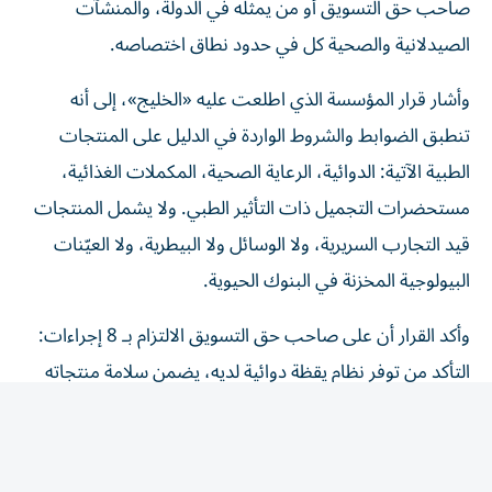
صاحب حق التسويق أو من يمثله في الدولة، والمنشآت
الصيدلانية والصحية كل في حدود نطاق اختصاصه.
وأشار قرار المؤسسة الذي اطلعت عليه «الخليج»، إلى أنه
تنطبق الضوابط والشروط الواردة في الدليل على المنتجات
الطبية الآتية: الدوائية، الرعاية الصحية، المكملات الغذائية،
مستحضرات التجميل ذات التأثير الطبي. ولا يشمل المنتجات
قيد التجارب السريرية، ولا الوسائل ولا البيطرية، ولا العيّنات
البيولوجية المخزنة في البنوك الحيوية.
وأكد القرار أن على صاحب حق التسويق الالتزام بـ 8 إجراءات:
التأكد من توفر نظام يقظة دوائية لديه، يضمن سلامة منتجاته
في السوق، واتخاذ الإجراءات المناسبة عند الضرورة. والتأكد من
أن جميع المعلومات المرتبطة بتوازن المنافع والمخاطر للمنتج
الطبي، تُبلّغ إلى الوحدة التنظيمية، وفق الضوابط والشروط