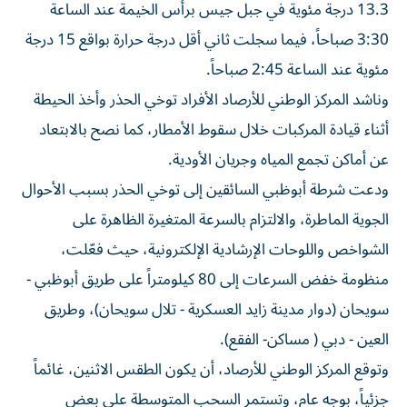
13.3 درجة مئوية في جبل جيس برأس الخيمة عند الساعة
3:30 صباحاً، فيما سجلت ثاني أقل درجة حرارة بواقع 15 درجة
مئوية عند الساعة 2:45 صباحاً.
وناشد المركز الوطني للأرصاد الأفراد توخي الحذر وأخذ الحيطة
أثناء قيادة المركبات خلال سقوط الأمطار، كما نصح بالابتعاد
عن أماكن تجمع المياه وجريان الأودية.
ودعت شرطة أبوظبي السائقين إلى توخي الحذر بسبب الأحوال
الجوية الماطرة، والالتزام بالسرعة المتغيرة الظاهرة على
الشواخص واللوحات الإرشادية الإلكترونية، حيث فعّلت،
منظومة خفض السرعات إلى 80 كيلومتراً على طريق أبوظبي -
سويحان (دوار مدينة زايد العسكرية - تلال سويحان)، وطريق
العين - دبي ( مساكن- الفقع).
وتوقع المركز الوطني للأرصاد، أن يكون الطقس الاثنين، غائماً
جزئياً، بوجه عام، وتستمر السحب المتوسطة على بعض